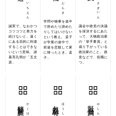
ねいせいちえん
じんがさぎいん
学問や物事を途中
誠実で、なおかつ
議会や政党の決議
で辞めたり諦めた
コツコツと努力を
を採決するにあた
りしてはいけない
続けないと、遠く
って、大物政治家
という教え。 孟子
にある目的に到達
の「挙手要員」と
が学業の途中で、
することはできな
成り下がっている
前途を悲観して家
いという意味。 諸
政治家のこと。 政
に帰ったとき。孟
葛亮孔明が「五丈
党などで、役職に
子...
原...
つ...
鶴髪童顔
包羞忍恥
野心満満