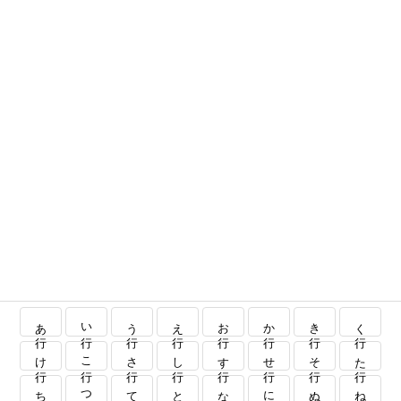
あ行
い行
う行
え行
お行
か行
き行
く行
け行
こ行
さ行
し行
す行
せ行
そ行
た行
ち行
つ行
て行
と行
な行
に行
ぬ行
ね行