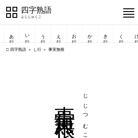
四字熟語
Menu
あ行
い行
う行
え行
お行
か行
き行
く行
け
四字熟語
し行
事実無根
事実無根
じじつむこん
四字熟語
四字熟語
一覧表示
一覧表示