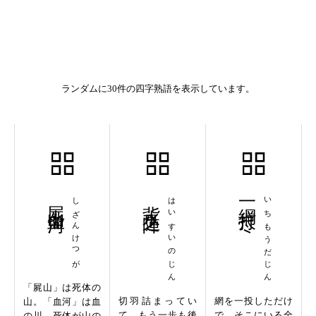
ランダムに30件の四字熟語を表示しています。
屍山血河
しざんけつが
背水之陣
はいすいのじん
一網打尽
いちもうだじん
「屍山」は死体の
切羽詰まってい
網を一投しただけ
山。「血河」は血
て、もう一歩も後
で、そこにいる全
の川。死体が山の