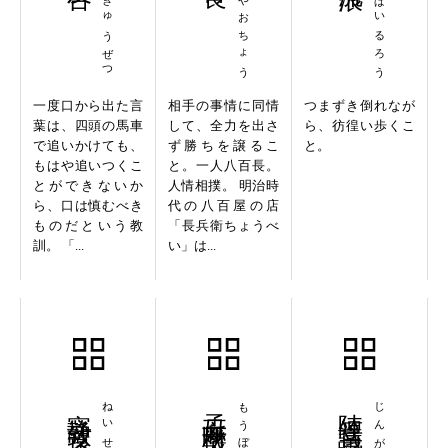
しふきゅうぜつ
かたやおちょう
てんぱいるろう
一度口から出た言
相手の事情に同情
つまずき倒れなが
葉は、四頭の馬車
して、全力を出さ
ら、彷徨い歩くこ
で追いかけても、
ず勝ちを譲るこ
と。
もはや追いつくこ
と。一人八百長。
とができないか
人情相撲。 明治時
ら、口は慎むべき
代の八百屋の店
ものだという教
「長兵衛ちょうべ
訓。 「...
い」は...
寧静致遠
孟母断機
もうぼだんき
陣笠議員