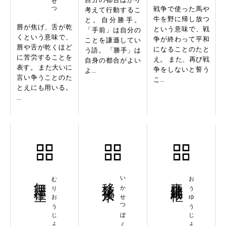
戦争で使った馬や
考えて行動するこ
牛を野に帰し放つ
と。自分勝手。
唇が焦げ、舌が乾
という意味で、戦
「手前」は自分の
くという意味で、
争が終わって平和
ことを謙遜してい
唇や舌が乾くほど
になることのたと
う語。 「勝手」は
に苦労することを
え。 また、再び戦
自身の都合がよい
表す。 また大いに
争をしないと誓う
よ...
言い争うことのた
こ...
とえにも用いる。
...
無理往生
むりおうじょう
移花接木
いかせつぼく
甕牖縄枢
おうゆうじょうすう