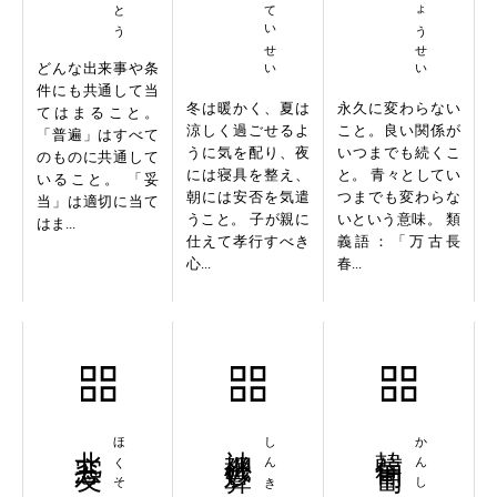
どんな出来事や条
件にも共通して当
冬は暖かく、夏は
永久に変わらない
てはまること。
涼しく過ごせるよ
こと。良い関係が
「普遍」はすべて
うに気を配り、夜
いつまでも続くこ
のものに共通して
には寝具を整え、
と。 青々としてい
いること。 「妥
朝には安否を気遣
つまでも変わらな
当」は適切に当て
うこと。 子が親に
いという意味。 類
はま...
仕えて孝行すべき
義語：「万古長
心...
春...
北窓三友
神機妙算
韓信匍匐