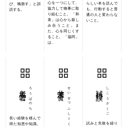
心を一つにして、
らしい本を読んで
び、魄散す」と訓
協力して物事に取
も、行動すると普
読する。
り組むこと。 「和
通の人と変わらな
衷」は心から親し
いこと。
み合うこと。ま
た、心を同じくす
ること。 「協同」
は...
老馬之智
ろうばのち
井渫不食
せいせつふしょく
試行錯誤
しこうさくご
長い経験を積んで
試みと失敗を繰り
得た知恵や知識。