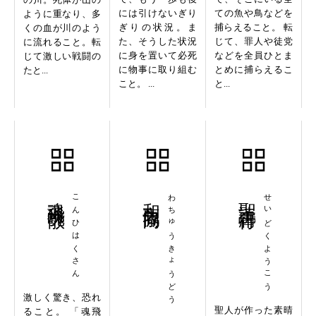
には引けないぎり
ての魚や鳥などを
ように重なり、多
ぎりの状況。ま
捕らえること。 転
くの血が川のよう
た、そうした状況
じて、罪人や徒党
に流れること。転
に身を置いて必死
などを全員ひとま
じて激しい戦闘の
に物事に取り組む
とめに捕らえるこ
たと...
こと。 ...
と...
魂飛魄散
こんひはくさん
和衷協同
わちゅうきょうどう
聖読庸行
せいどくようこう
激しく驚き、恐れ
聖人が作った素晴
ること。 「魂飛