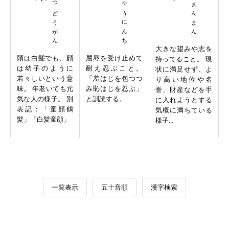
かくはつどうがん
ほうしゅうにんち
やしんまんまん
大きな望みや志を
頭は白髪でも、顔
屈辱を受け止めて
持ってること。 現
は幼子のように
耐え忍ぶこと。
状に満足せず、よ
若々しいという意
「羞はじを包つつ
り高い地位や名
味。 年老いても元
み恥はじを忍ぶ」
誉、財産などを手
気な人の様子。 別
と訓読する。
に入れようとする
表記：「童顔鶴
気概に満ちている
髪」「白髪童顔」
様子...
一覧表示
五十音順
漢字検索