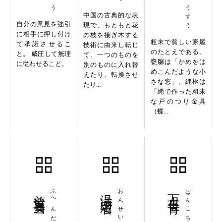
中国の古典的な表
自分の意見を強引
現で、もともと花
に相手に押し付け
の枝を接ぎ木する
粗末で貧しい家屋
て承諾させるこ
技術に由来し転じ
のたとえである。
と。 威圧して無理
て、一つのものを
甕牖は「かめをは
に従わせること。
別のものに入れ替
めこんだような小
えたり、転換させ
さな窓」、縄枢は
たり...
「縄で作った粗末
な戸のつり金具
（蝶...
普遍妥当
ふへんだとう
温凊定省
おんせいていせい
万古長青
ばんこちょうせい