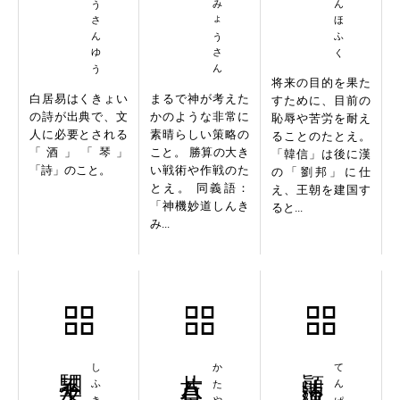
ほくそうさんゆう
しんきみょうさん
かんしんほふく
将来の目的を果た
白居易はくきょい
まるで神が考えた
すために、目前の
の詩が出典で、文
かのような非常に
恥辱や苦労を耐え
人に必要とされる
素晴らしい策略の
ることのたとえ。
「酒」「琴」
こと。 勝算の大き
「韓信」は後に漢
「詩」のこと。
い戦術や作戦のた
の「劉邦」に仕
とえ。 同義語：
え、王朝を建国す
「神機妙道しんき
ると...
み...
駟不及舌
片八百長
顚沛流浪