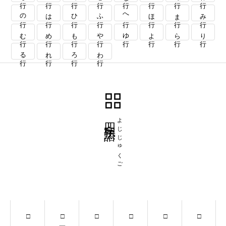
の行
は行
ひ行
ふ行
へ行
ほ行
ま行
み行
む行
め行
も行
や行
ゆ行
よ行
ら行
り行
る行
れ行
ろ行
わ行
四字熟語
よじじゅくご