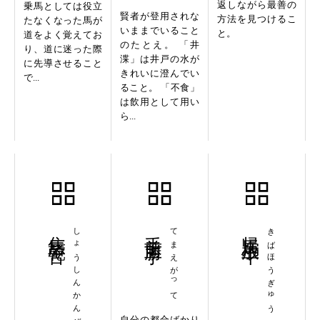
返しながら最善の
乗馬としては役立
賢者が登用されな
方法を見つけるこ
たなくなった馬が
いままでいること
と。
道をよく覚えてお
のたとえ。 「井
り、道に迷った際
渫」は井戸の水が
に先導させること
きれいに澄んでい
で...
ること。 「不食」
は飲用として用い
ら...
焦唇乾舌
しょうしんかんぜつ
手前勝手
てまえがって
帰馬放牛
きばほうぎゅう
自分の都合ばかり