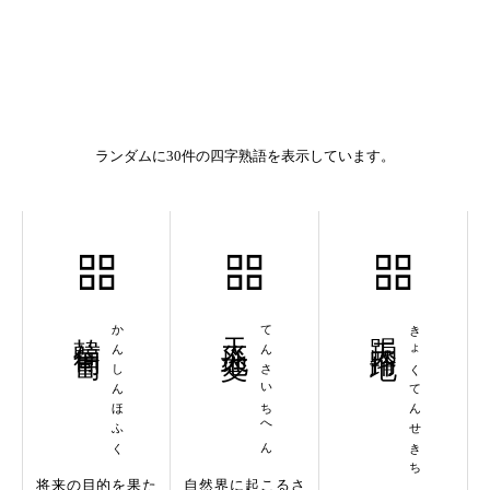
ランダムに30件の四字熟語を表示しています。
韓信匍匐
かんしんほふく
天災地変
てんさいちへん
跼天蹐地
きょくてんせきち
将来の目的を果た
自然界に起こるさ