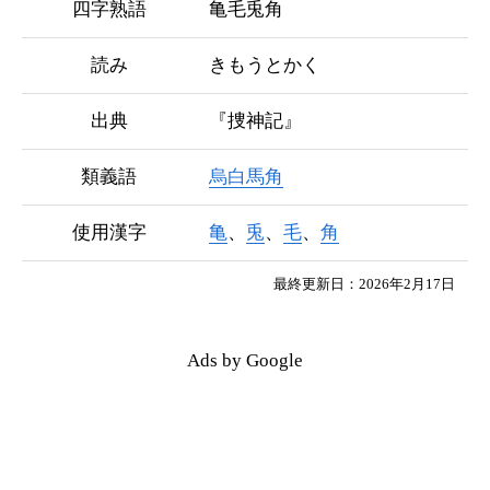
四字熟語
亀毛兎角
読み
きもうとかく
出典
『捜神記』
類義語
烏白馬角
使用漢字
亀
、
兎
、
毛
、
角
最終更新日：2026年2月17日
Ads by Google