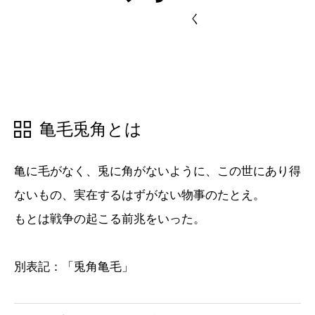
五十音順
五十音順
漢字検索
漢字検索
亀毛兎角とは
亀に毛がなく、兎に角がないように、この世にあり得
ないもの、実在するはずがない物事のたとえ。
もとは戦争の起こる前兆をいった。
別表記：「兎角亀毛」