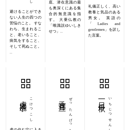
底、潜在意識の最
礼儀正しく、高い
も奥深くにある集
避けることができ
教養と気品のある
合的無意識を指
ない人生の四つの
男女。 英語の
す。 大乗仏教の
苦悩のこと。 すな
「Ladies and
「唯識説ゆいしき
わち、生まれるこ
gentlemen」を訳し
せつ」...
と、老いること、
た言葉。
病気をすること、
そして死ぬこと。
...
虎穴虎子
こけつこし
舌端月旦
ぜったんげったん
一日千秋
いちじつせんしゅう
虎の住む穴に入る