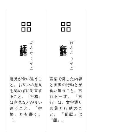
扞格齟齬
かんかくそご
言行齟齬
げんこうそご
意見が食い違うこ
言葉で発した内容
と。 お互いの意見
と実際の行動とが
を認めずに対立す
食い違うこと。言
ること。 「扞格」
行不一致。 「言
は意見などが食い
行」は、文字通り
違うこと。「捍
言葉と行動のこ
格」とも書く。
と。 「齟齬」は
「...
「齟」...