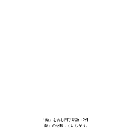
「齬」を含む四字熟語：2件
「齬」の意味：くいちがう。