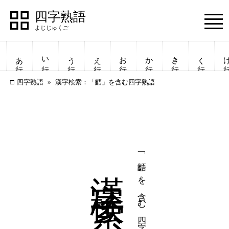
四字熟語
Menu
あ行
い行
う行
え行
お行
か行
き行
く行
け
四字熟語
漢字検索：「齬」を含む四字熟語
漢字検索
「齬」を含む四字熟語
四字熟語
四字熟語
一覧表示
一覧表示