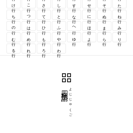
け行
こ行
さ行
し行
す行
せ行
そ行
た行
ち行
つ行
て行
と行
な行
に行
ぬ行
ね行
の行
は行
ひ行
ふ行
へ行
ほ行
ま行
み行
む行
め行
も行
や行
ゆ行
よ行
ら行
り行
る行
れ行
ろ行
わ行
四字熟語
よじじゅくご