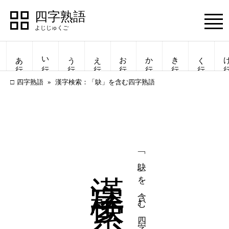
四字熟語
Menu
あ行
い行
う行
え行
お行
か行
き行
く行
け
四字熟語
漢字検索：「鴃」を含む四字熟語
漢字検索
「鴃」を含む四字熟語
四字熟語
四字熟語
一覧表示
一覧表示