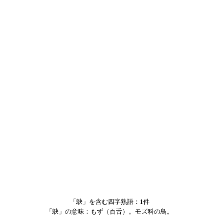
「鴃」を含む四字熟語：1件
「鴃」の意味：もず（百舌）。モズ科の鳥。