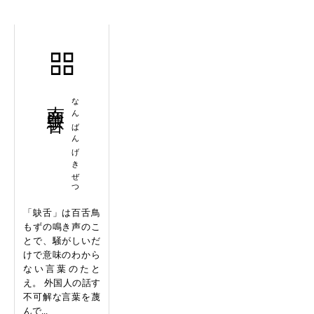
南蛮鴃舌
なんばんげきぜつ
「鴃舌」は百舌鳥
もずの鳴き声のこ
とで、騒がしいだ
けで意味のわから
ない言葉のたと
え。 外国人の話す
不可解な言葉を蔑
んで...