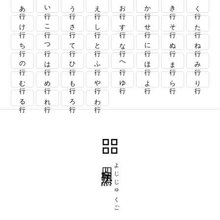
あ行
い行
う行
え行
お行
か行
き行
く行
け行
こ行
さ行
し行
す行
せ行
そ行
た行
ち行
つ行
て行
と行
な行
に行
ぬ行
ね行
の行
は行
ひ行
ふ行
へ行
ほ行
ま行
み行
む行
め行
も行
や行
ゆ行
よ行
ら行
り行
る行
れ行
ろ行
わ行
四字熟語
よじじゅくご