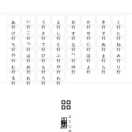
あ行
い行
う行
え行
お行
か行
き行
く行
け行
こ行
さ行
し行
す行
せ行
そ行
た行
ち行
つ行
て行
と行
な行
に行
ぬ行
ね行
の行
は行
ひ行
ふ行
へ行
ほ行
ま行
み行
む行
め行
も行
や行
ゆ行
よ行
ら行
り行
る行
れ行
ろ行
わ行
四字熟語
よじじゅくご