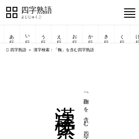
四字熟語
Menu
あ行
い行
う行
え行
お行
か行
き行
く行
け
四字熟語
漢字検索：「鞠」を含む四字熟語
漢字検索
「鞠」を含む四字熟語
四字熟語
四字熟語
一覧表示
一覧表示