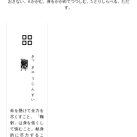
おさない。4.かがむ。身をかがめてつつしむ。5.とりしらべる。ただ
す。
鞠躬尽瘁
きっきゅうじんすい
命を懸けて全力を
尽くすこと。 「鞠
躬」は身を低くし
て慎むこと。献身
的に尽力するこ