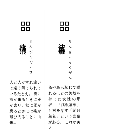
燕雁代飛
えんがんだいひ
沈魚落雁
ちんぎょらくがん
人と人がすれ違い
魚や鳥も恥じて隠
で遠く隔てられて
れるほどの美貌を
いるたとえ。 春に
持った女性の形
燕が来るときに雁
容。 「沈魚落雁」
が去り、秋に雁が
と対をなす「閉月
戻るときには燕が
羞花」という言葉
飛び去ることに由
がある。 これが美
来...
人...