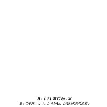
「雁」を含む四字熟語：2件
「雁」の意味：かり。かりがね。カモ科の鳥の総称。