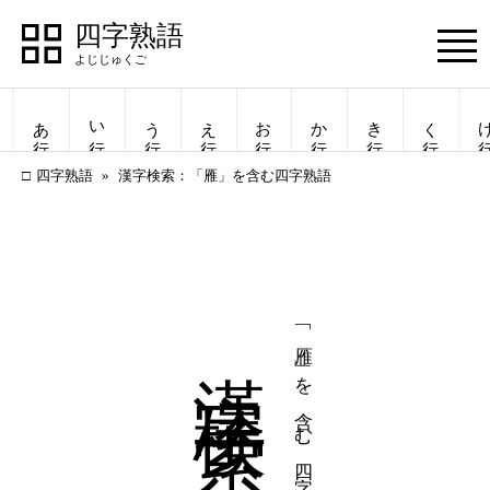
四字熟語
Menu
あ行
い行
う行
え行
お行
か行
き行
く行
け
四字熟語
漢字検索：「雁」を含む四字熟語
漢字検索
「雁」を含む四字熟語
四字熟語
四字熟語
一覧表示
一覧表示