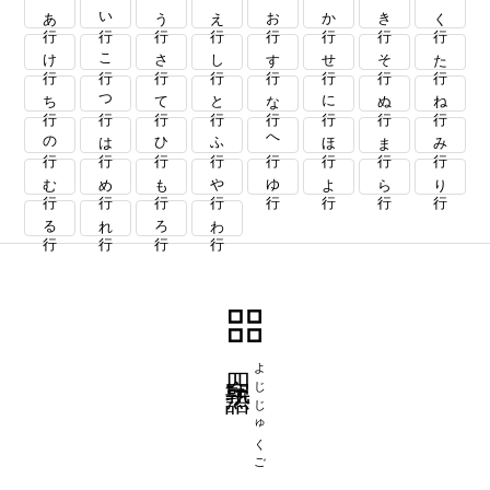
あ行
い行
う行
え行
お行
か行
き行
く行
け行
こ行
さ行
し行
す行
せ行
そ行
た行
ち行
つ行
て行
と行
な行
に行
ぬ行
ね行
の行
は行
ひ行
ふ行
へ行
ほ行
ま行
み行
む行
め行
も行
や行
ゆ行
よ行
ら行
り行
る行
れ行
ろ行
わ行
四字熟語
よじじゅくご