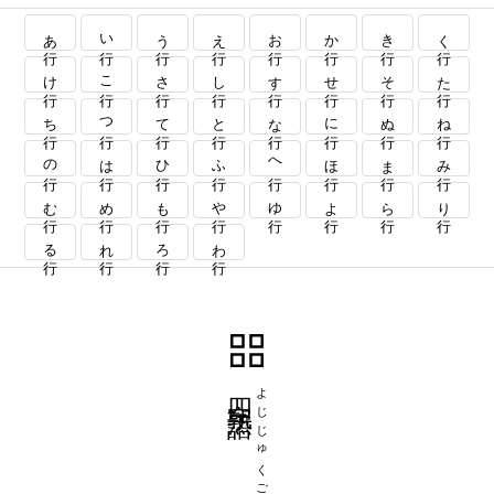
あ行
い行
う行
え行
お行
か行
き行
く行
け行
こ行
さ行
し行
す行
せ行
そ行
た行
ち行
つ行
て行
と行
な行
に行
ぬ行
ね行
の行
は行
ひ行
ふ行
へ行
ほ行
ま行
み行
む行
め行
も行
や行
ゆ行
よ行
ら行
り行
る行
れ行
ろ行
わ行
四字熟語
よじじゅくご