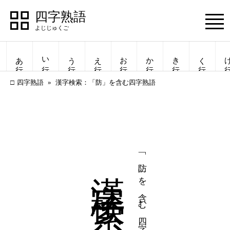
四字熟語
Menu
あ行
い行
う行
え行
お行
か行
き行
く行
け
四字熟語
漢字検索：「防」を含む四字熟語
漢字検索
「防」を含む四字熟語
四字熟語
四字熟語
一覧表示
一覧表示