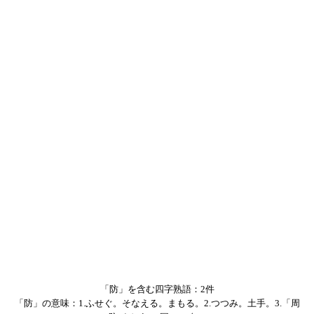
「防」を含む四字熟語：2件
「防」の意味：1.ふせぐ。そなえる。まもる。2.つつみ。土手。3.「周