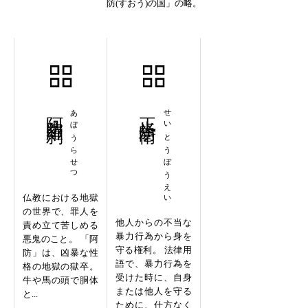
防(すおう)の国」の略。
阿防羅刹
あぼうらせつ
正当防衛
せいとうぼうえい
仏教における地獄
の世界で、罪人を
他人からの不当な
責め立て苦しめる
暴力行為から身を
悪鬼のこと。 「阿
守る権利。 法律用
防」は、凶暴な性
語で、暴力行為を
格の地獄の獄卒。
受けた時に、自身
牛や馬の頭で胴体
または他人を守る
と...
ために、仕方なく