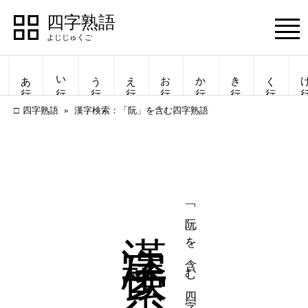
四字熟語
Menu
あ行
い行
う行
え行
お行
か行
き行
く行
け
四字熟語
漢字検索：「阮」を含む四字熟語
漢字検索
「阮」を含む四字熟語
四字熟語
四字熟語
一覧表示
一覧表示