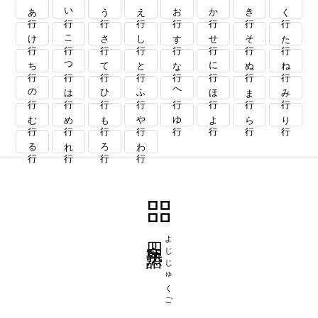
あ行
い行
う行
え行
お行
か行
き行
く行
け行
こ行
さ行
し行
す行
せ行
そ行
た行
ち行
つ行
て行
と行
な行
に行
ぬ行
ね行
の行
は行
ひ行
ふ行
へ行
ほ行
ま行
み行
む行
め行
も行
や行
ゆ行
よ行
ら行
り行
る行
れ行
ろ行
わ行
四字熟語
よじじゅくご