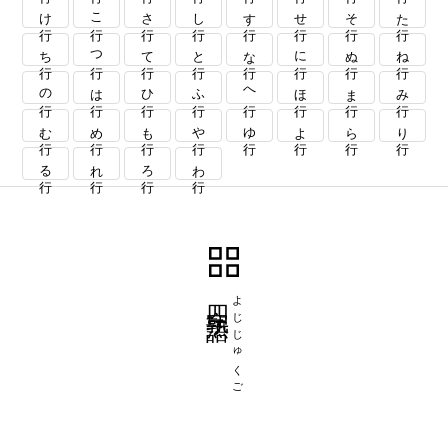
け行
こ行
さ行
し行
す行
せ行
そ行
た行
ち行
つ行
て行
と行
な行
に行
ぬ行
ね行
の行
は行
ひ行
ふ行
へ行
ほ行
ま行
み行
む行
め行
も行
や行
ゆ行
よ行
ら行
り行
る行
れ行
ろ行
わ行
四字熟語
よじじゅくご