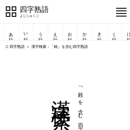
四字熟語
Menu
あ行
い行
う行
え行
お行
か行
き行
く行
け
四字熟語
漢字検索：「鈍」を含む四字熟語
漢字検索
「鈍」を含む四字熟語
四字熟語
四字熟語
一覧表示
一覧表示