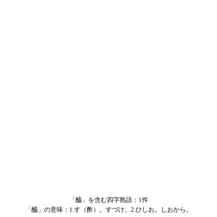
「醯」を含む四字熟語：1件
「醯」の意味：1.す（酢）。すづけ。2.ひしお。しおから。