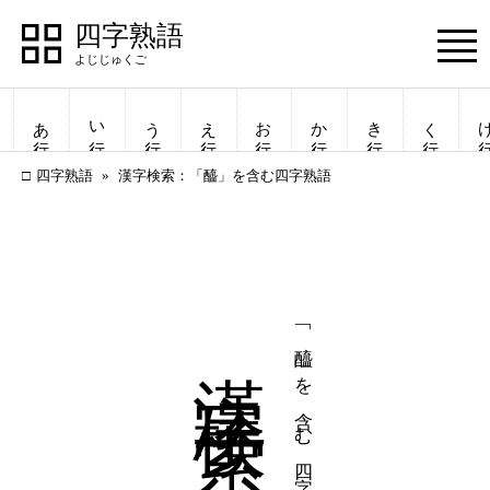
四字熟語
Menu
あ行
い行
う行
え行
お行
か行
き行
く行
け
四字熟語
漢字検索：「醯」を含む四字熟語
漢字検索
「醯」を含む四字熟語
四字熟語
四字熟語
一覧表示
一覧表示