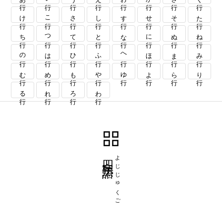
け行
こ行
さ行
し行
す行
せ行
そ行
た行
ち行
つ行
て行
と行
な行
に行
ぬ行
ね行
の行
は行
ひ行
ふ行
へ行
ほ行
ま行
み行
む行
め行
も行
や行
ゆ行
よ行
ら行
り行
る行
れ行
ろ行
わ行
四字熟語
よじじゅくご