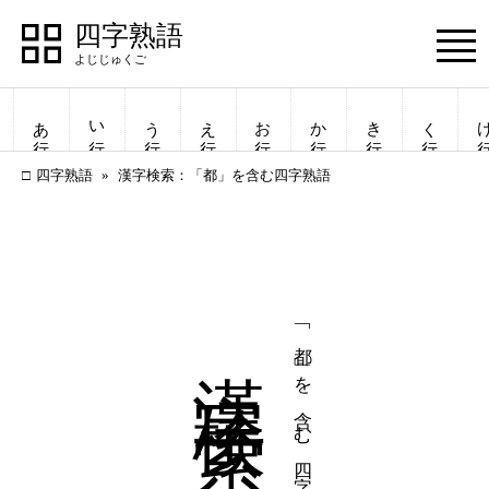
四字熟語
Menu
あ行
い行
う行
え行
お行
か行
き行
く行
け
四字熟語
漢字検索：「都」を含む四字熟語
漢字検索
「都」を含む四字熟語
四字熟語
四字熟語
一覧表示
一覧表示