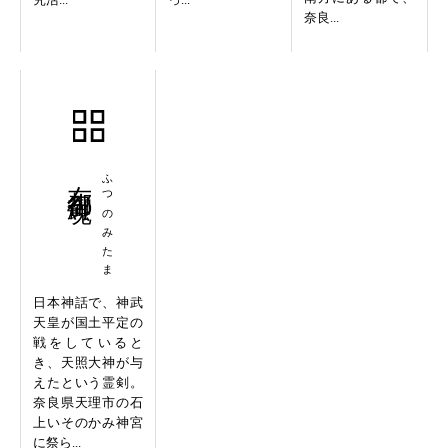
奈良...
布都御魂
ふつのみたま
日本神話で、神武
天皇が国土平定の
戦をしていると
き、天照大神が与
えたという霊剣。
奈良県天理市の石
上いそのかみ神宮
に祭ら...