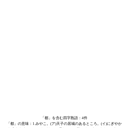
「都」を含む四字熟語：4件
「都」の意味：1.みやこ。(ア)天子の居城のあるところ。(イ)にぎやか