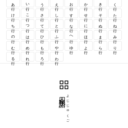
あ行
い行
う行
え行
お行
か行
き行
く行
け行
こ行
さ行
し行
す行
せ行
そ行
た行
ち行
つ行
て行
と行
な行
に行
ぬ行
ね行
の行
は行
ひ行
ふ行
へ行
ほ行
ま行
み行
む行
め行
も行
や行
ゆ行
よ行
ら行
り行
る行
れ行
ろ行
わ行
四字熟語
よじじゅくご