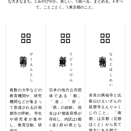
な大きなまち。2.みやびやか。美しい。3.統べる。まとめる。4.すべ
て。ことごとく。5.東京都のこと。
学園都市
がくえんとし
都道府県
とどうふけん
南都北嶺
なんとほくれい
複数の大学などの
日本の地方公共団
奈良の興福寺と比
教育機関や、研究
体である「都」
叡山ひえいざんの
機関などが集まっ
「道」「府」
延暦寺えんりゃく
て形成される計画
「県」の総称。 現
じのこと。 「南
都市の呼称。 学生
在は47都道府県が
都」は京都（北都
や研究者が集中
存在し、内訳は1都
ほくと）から見て
し、教育活動、研
1道2府43県とな
南方にある都で、
究活...
っ...