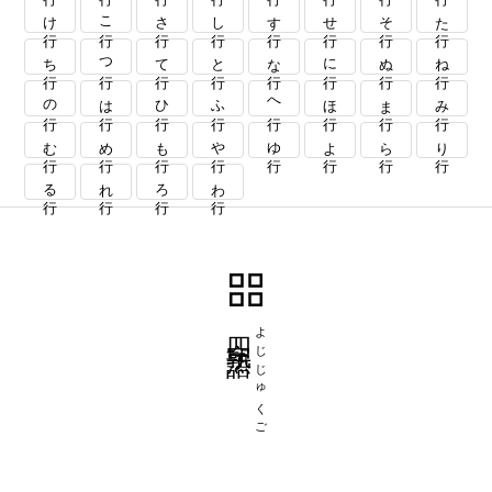
け行
こ行
さ行
し行
す行
せ行
そ行
た行
ち行
つ行
て行
と行
な行
に行
ぬ行
ね行
の行
は行
ひ行
ふ行
へ行
ほ行
ま行
み行
む行
め行
も行
や行
ゆ行
よ行
ら行
り行
る行
れ行
ろ行
わ行
四字熟語
よじじゅくご