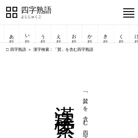
四字熟語
Menu
あ行
い行
う行
え行
お行
か行
き行
く行
け
四字熟語
漢字検索：「賛」を含む四字熟語
漢字検索
「賛」を含む四字熟語
四字熟語
四字熟語
一覧表示
一覧表示