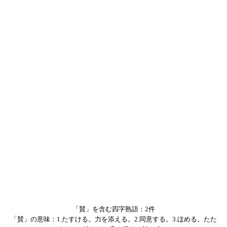
「賛」を含む四字熟語：2件
「賛」の意味：1.たすける。力を添える。2.同意する。3.ほめる。たた