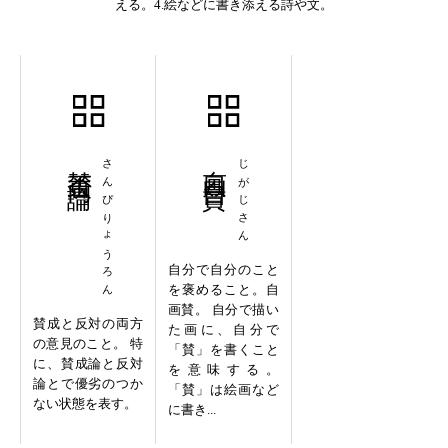
える。4.絵などに書き添える詩や文。
賛否両論
さんぴりょうろん
自画自賛
じがじさん
自分で自分のこと
を褒めること。自
画賛。 自分で描い
賛成と反対の両方
た画に、自分で
の意見のこと。 特
「賛」を書くこと
に、賛成論と反対
を意味する。
論とで優劣のつか
「賛」は絵画など
ない状態を表す。
に書き...