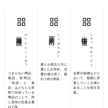
街談巷説
がいだんこうせつ
四衢八街
しくはちがい
出世街道
しゅっせかいどう
通りが四方八方に
通じた大市街。 交
つまらない噂話。
企業や組織などに
通の便が良く、賑
風説。世間話。
おいて、順調に昇
わう街の形容。
「街談」と「巷
進していく立場に
説」はどちらも世
あることを指す言
間で出回っている
葉。
噂話のことで、同
じ意味の言葉を重
ねて強...