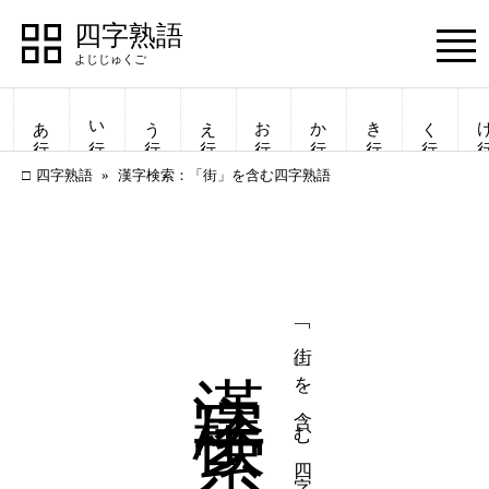
四字熟語
Menu
あ行
い行
う行
え行
お行
か行
き行
く行
け
四字熟語
漢字検索：「街」を含む四字熟語
漢字検索
「街」を含む四字熟語
四字熟語
四字熟語
一覧表示
一覧表示