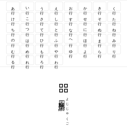
あ行
い行
う行
え行
お行
か行
き行
く行
け行
こ行
さ行
し行
す行
せ行
そ行
た行
ち行
つ行
て行
と行
な行
に行
ぬ行
ね行
の行
は行
ひ行
ふ行
へ行
ほ行
ま行
み行
む行
め行
も行
や行
ゆ行
よ行
ら行
り行
る行
れ行
ろ行
わ行
四字熟語
よじじゅくご