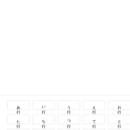
あ行
い行
う行
え行
お行
た行
ち行
つ行
て行
と行