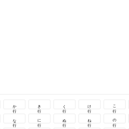
か行
き行
く行
け行
こ行
な行
に行
ぬ行
ね行
の行