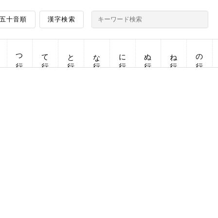
五十音順
漢字検索
つ行
て行
と行
な行
に行
ぬ行
ね行
の行