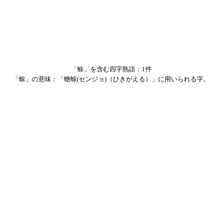
「蜍」を含む四字熟語：1件
「蜍」の意味：「蟾蜍(センジョ)（ひきがえる）」に用いられる字。