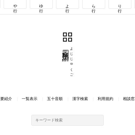
や行
ゆ行
よ行
ら行
り行
四字熟語
よじじゅくご
概要紹介
一覧表示
五十音順
漢字検索
利用規約
相談窓