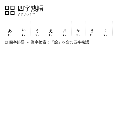
四字熟語
あ行
い行
う行
え行
お行
か行
き行
く行
四字熟語
漢字検索：「蜍」を含む四字熟語