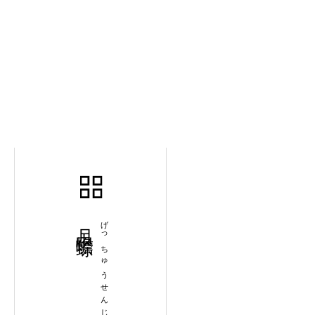
月中蟾蜍
げっちゅうせんじょ