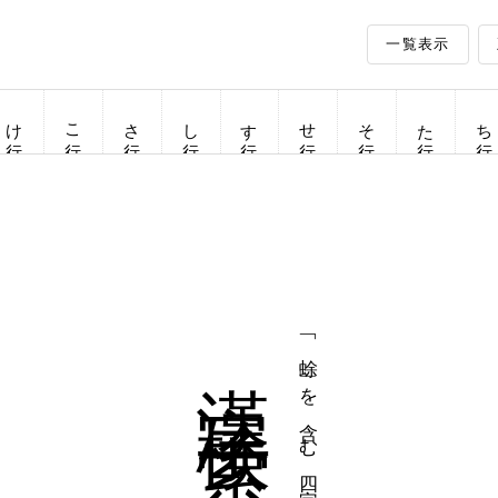
一覧表示
け行
こ行
さ行
し行
す行
せ行
そ行
た行
ち行
漢字検索
「蜍」を含む四字熟語