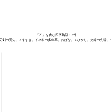
「芒」を含む四字熟語：2件
剣の刃先。 3.すすき。イネ科の多年草。おばな。 4.ひかり。光線の先端。5