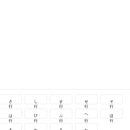
さ行
し行
す行
せ行
そ行
は行
ひ行
ふ行
へ行
ほ行
る行
れ行
ろ行
わ行