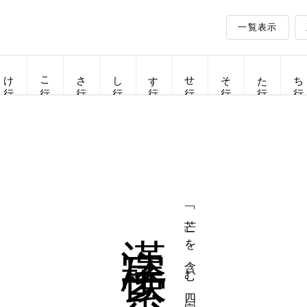
一覧表示
け行
こ行
さ行
し行
す行
せ行
そ行
た行
ち行
漢字検索
「芒」を含む四字熟語