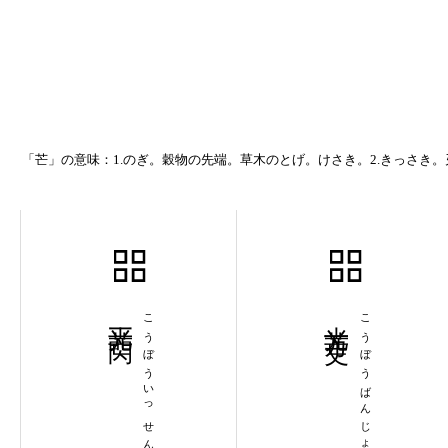
「芒」の意味：1.のぎ。穀物の先端。草木のとげ。けさき。2.きっさき。刃
光芒一閃
こうぼういっせん
光芒万丈
こうぼうばんじょう