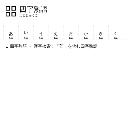
四字熟語
あ行
い行
う行
え行
お行
か行
き行
く行
四字熟語
漢字検索：「芒」を含む四字熟語