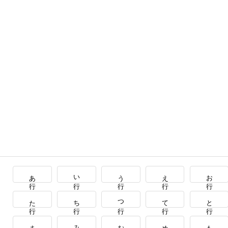
あ行
い行
う行
え行
お行
た行
ち行
つ行
て行
と行
ま行
み行
む行
め行
も行