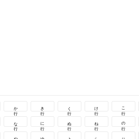
か行
き行
く行
け行
こ行
な行
に行
ぬ行
ね行
の行
や行
ゆ行
よ行
ら行
り行