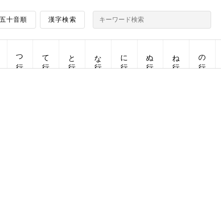
五十音順
漢字検索
つ行
て行
と行
な行
に行
ぬ行
ね行
の行