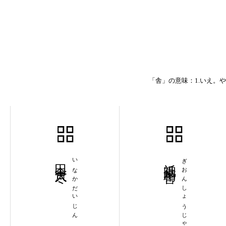
「舎」の意味：1.いえ。
田舎大尽
いなかだいじん
祇園精舎
ぎおんしょうじゃ