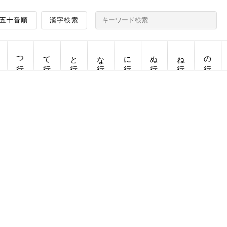
五十音順
漢字検索
つ行
て行
と行
な行
に行
ぬ行
ね行
の行