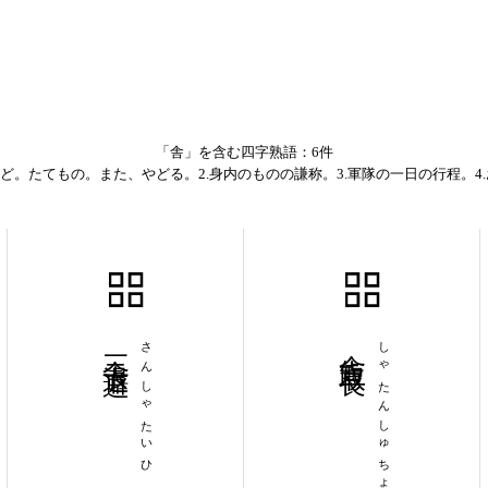
「舎」を含む四字熟語：6件
やど。たてもの。また、やどる。2.身内のものの謙称。3.軍隊の一日の行程。4
三舎退避
さんしゃたいひ
舎短取長
しゃたんしゅちょう