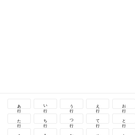
あ行
い行
う行
え行
お行
た行
ち行
つ行
て行
と行
ま行
み行
む行
め行
も行