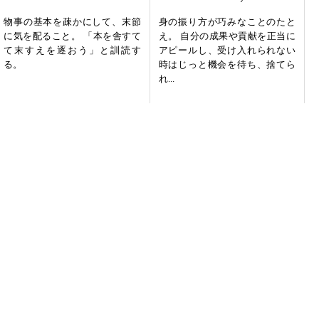
物事の基本を疎かにして、末節
身の振り方が巧みなことのたと
に気を配ること。 「本を舎すて
え。 自分の成果や貢献を正当に
て末すえを逐おう」と訓読す
アピールし、受け入れられない
る。
時はじっと機会を待ち、捨てら
れ...