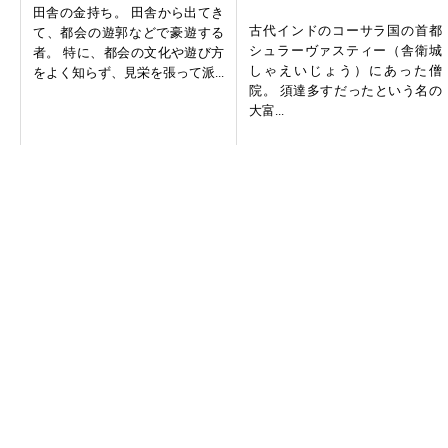
田舎の金持ち。 田舎から出てき
古代インドのコーサラ国の首都
て、都会の遊郭などで豪遊する
シュラーヴァスティー（舎衛城
者。 特に、都会の文化や遊び方
しゃえいじょう）にあった僧
をよく知らず、見栄を張って派...
院。 須達多すだったという名の
大富...