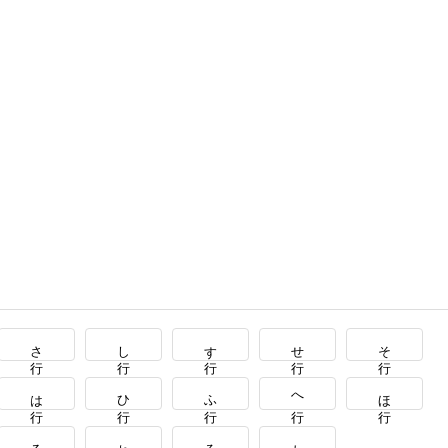
さ行
し行
す行
せ行
そ行
は行
ひ行
ふ行
へ行
ほ行
る行
れ行
ろ行
わ行