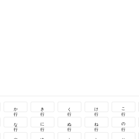
か行
き行
く行
け行
こ行
な行
に行
ぬ行
ね行
の行
や行
ゆ行
よ行
ら行
り行