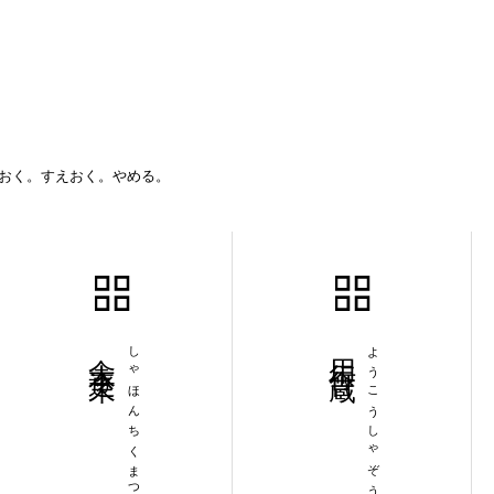
.おく。すえおく。やめる。
舎本逐末
しゃほんちくまつ
用行舎蔵
ようこうしゃぞう