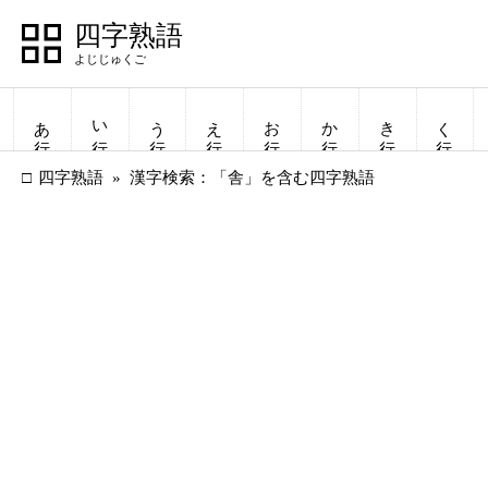
四字熟語
あ行
い行
う行
え行
お行
か行
き行
く行
四字熟語
漢字検索：「舎」を含む四字熟語