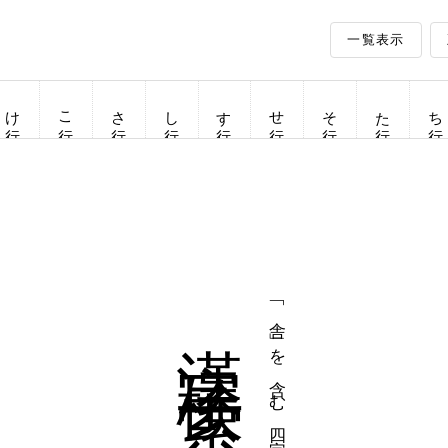
一覧表示
け行
こ行
さ行
し行
す行
せ行
そ行
た行
ち行
漢字検索
「舎」を含む四字熟語