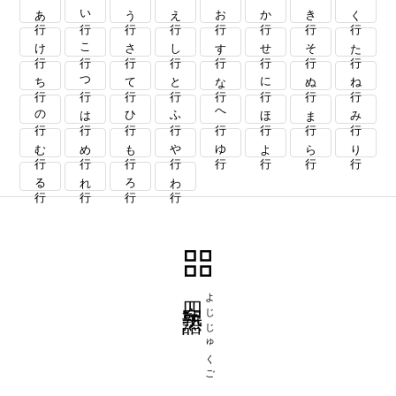
あ行
い行
う行
え行
お行
か行
き行
く行
け行
こ行
さ行
し行
す行
せ行
そ行
た行
ち行
つ行
て行
と行
な行
に行
ぬ行
ね行
の行
は行
ひ行
ふ行
へ行
ほ行
ま行
み行
む行
め行
も行
や行
ゆ行
よ行
ら行
り行
る行
れ行
ろ行
わ行
四字熟語
よじじゅくご