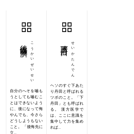
後悔噬臍
こうかいぜいせい
臍下丹田
せいかたんでん
ヘソのすぐ下あた
自分のへそを嚙も
り丹田と呼ばれる
うとしても嚙むこ
ツボのこと。「下
とはできないよう
丹田」とも呼ばれ
に、後になって悔
る。 漢方医学で
やんでも、今さら
は、ここに意識を
どうしようもない
集中して力を集め
こと。 「後悔先に
れば...
立...