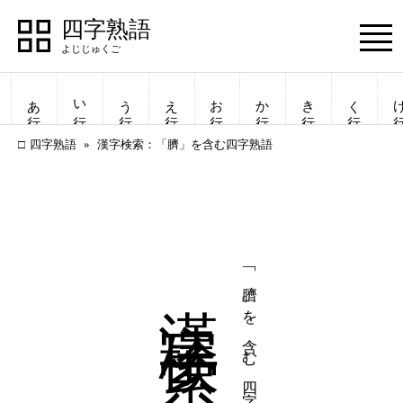
四字熟語
Menu
あ行
い行
う行
え行
お行
か行
き行
く行
け
四字熟語
漢字検索：「臍」を含む四字熟語
漢字検索
「臍」を含む四字熟語
四字熟語
四字熟語
一覧表示
一覧表示