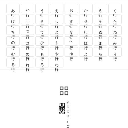
あ行
い行
う行
え行
お行
か行
き行
く行
け行
こ行
さ行
し行
す行
せ行
そ行
た行
ち行
つ行
て行
と行
な行
に行
ぬ行
ね行
の行
は行
ひ行
ふ行
へ行
ほ行
ま行
み行
む行
め行
も行
や行
ゆ行
よ行
ら行
り行
る行
れ行
ろ行
わ行
四字熟語
よじじゅくご