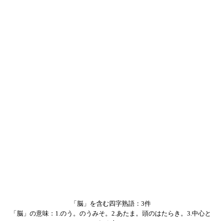
「脳」を含む四字熟語：3件
「脳」の意味：1.のう。のうみそ。2.あたま。頭のはたらき。3.中心と