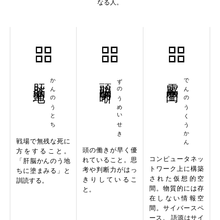
なる人。
肝脳塗地
かんのうとち
頭脳明晰
ずのうめいせき
電脳空間
でんのうくうかん
戦場で無残な死に
頭の働きが早く優
方をすること。
コンピュータネッ
れていること。思
「肝脳かんのう地
トワーク上に構築
考や判断力がはっ
ちに塗まみる」と
された仮想的空
きりしているこ
訓読する。
間。物質的には存
と。
在しない情報空
間。サイバースペ
ース。 語源はサイ