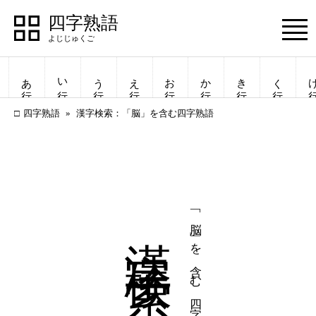
四字熟語
Menu
あ行
い行
う行
え行
お行
か行
き行
く行
け
四字熟語
漢字検索：「脳」を含む四字熟語
漢字検索
「脳」を含む四字熟語
四字熟語
四字熟語
一覧表示
一覧表示