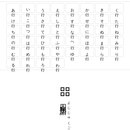
あ行
い行
う行
え行
お行
か行
き行
く行
け行
こ行
さ行
し行
す行
せ行
そ行
た行
ち行
つ行
て行
と行
な行
に行
ぬ行
ね行
の行
は行
ひ行
ふ行
へ行
ほ行
ま行
み行
む行
め行
も行
や行
ゆ行
よ行
ら行
り行
る行
れ行
ろ行
わ行
四字熟語
よじじゅくご