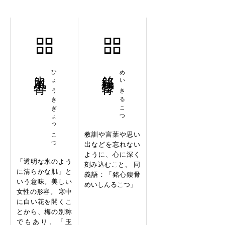
氷肌玉骨
ひょうきぎょっこつ
銘肌鏤骨
めいきるこつ
教訓や言葉や思い
出などを忘れない
ように、心に深く
「透明な氷のよう
刻み込むこと。 同
に清らかな肌」と
義語：「銘心鏤骨
いう意味。美しい
めいしんるこつ」
女性の形容。 寒中
に白い花を開くこ
とから、梅の別称
でもあり、「玉