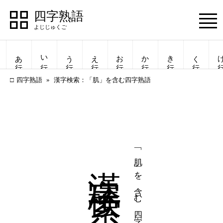
四字熟語
Menu
あ行
い行
う行
え行
お行
か行
き行
く行
け
四字熟語
漢字検索：「肌」を含む四字熟語
漢字検索
「肌」を含む四字熟語
四字熟語
四字熟語
一覧表示
一覧表示