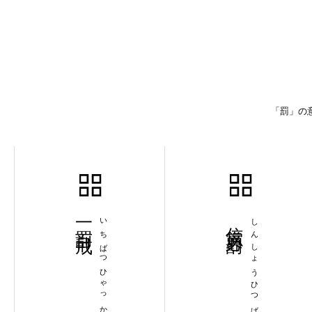
「罰」の
一罰百戒
いちばつひゃっかい
信賞必罰
しんしょうひつばつ