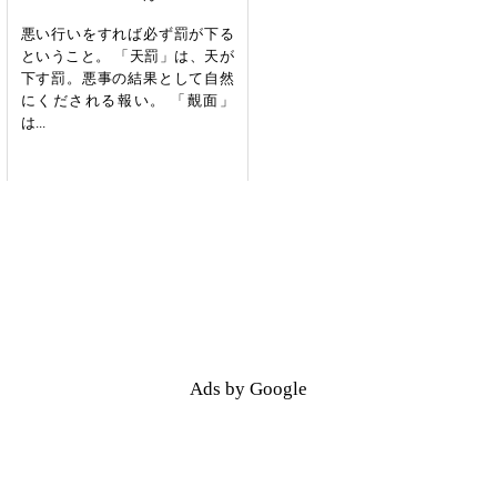
悪い行いをすれば必ず罰が下る
ということ。 「天罰」は、天が
下す罰。悪事の結果として自然
にくだされる報い。 「覿面」
は...
Ads by Google