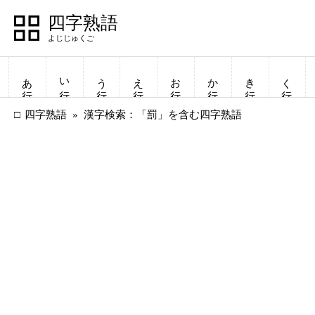
四字熟語
あ行
い行
う行
え行
お行
か行
き行
く行
四字熟語
漢字検索：「罰」を含む四字熟語