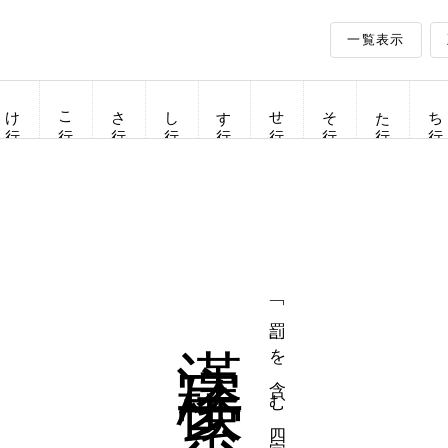
一覧表示
け行
こ行
さ行
し行
す行
せ行
そ行
た行
ち行
漢字検索
「罰」を含む四字熟語