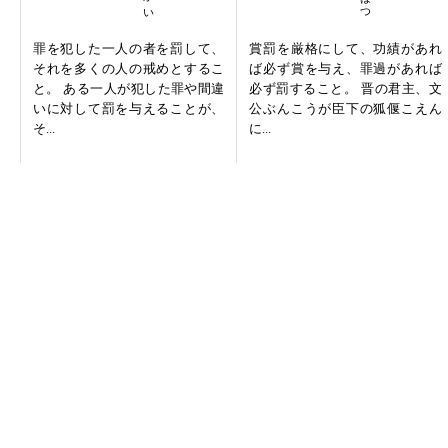
罪を犯した一人の者を罰して、
賞罰を厳格にして、功績があれ
それを多くの人の戒めとするこ
ば必ず賞を与え、罪過があれば
と。 ある一人が犯した罪や間違
必ず罰すること。 晋の君主、文
いに対して罰を与えることが、
公ぶんこうが臣下の狐偃こえん
そ...
に...