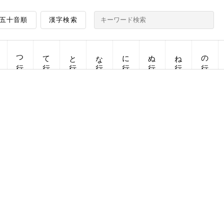
五十音順
漢字検索
つ行
て行
と行
な行
に行
ぬ行
ね行
の行