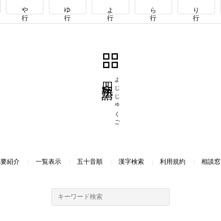
や行
ゆ行
よ行
ら行
り行
四字熟語
よじじゅくご
概要紹介
一覧表示
五十音順
漢字検索
利用規約
相談窓