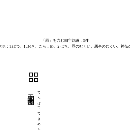
「罰」を含む四字熟語：3件
意味：1.ばつ。しおき。こらしめ。2.ばち。罪のむくい。悪事のむくい。神仏
天罰覿面
てんばつてきめん