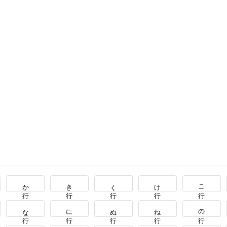
か行
き行
く行
け行
こ行
な行
に行
ぬ行
ね行
の行