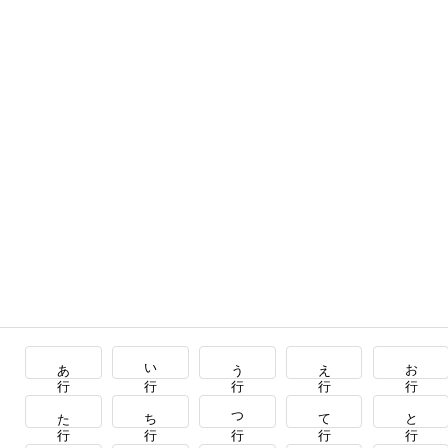
あ行
い行
う行
え行
お行
た行
ち行
つ行
て行
と行