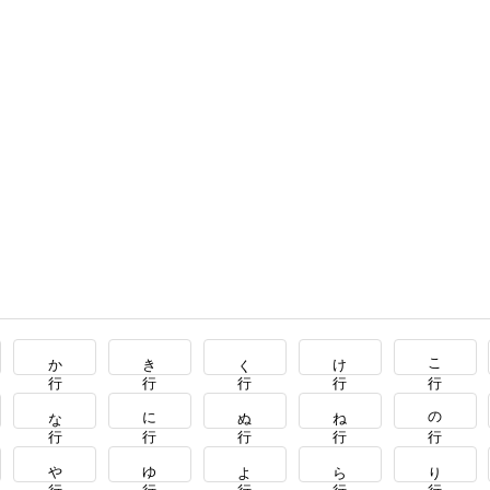
か行
き行
く行
け行
こ行
な行
に行
ぬ行
ね行
の行
や行
ゆ行
よ行
ら行
り行