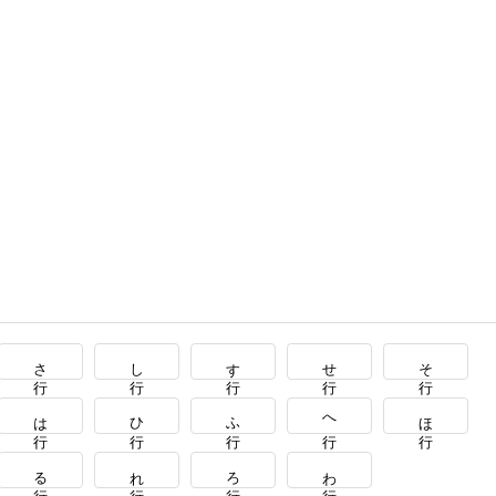
さ行
し行
す行
せ行
そ行
は行
ひ行
ふ行
へ行
ほ行
る行
れ行
ろ行
わ行