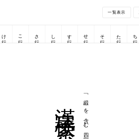
一覧表示
け行
こ行
さ行
し行
す行
せ行
そ行
た行
ち行
漢字検索
「緞」を含む四字熟語