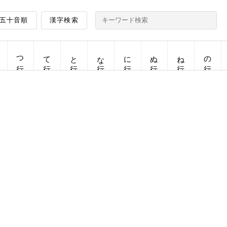
五十音順
漢字検索
つ行
て行
と行
な行
に行
ぬ行
ね行
の行