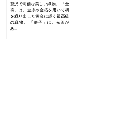
贅沢で高価な美しい織物。 「金
襴」は、金糸や金箔を用いて柄
を織り出した黄金に輝く最高級
の織物。 「緞子」は、光沢が
あ...