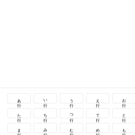
あ行
い行
う行
え行
お行
た行
ち行
つ行
て行
と行
ま行
み行
む行
め行
も行