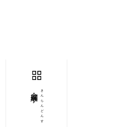
金襴緞子
きんらんどんす