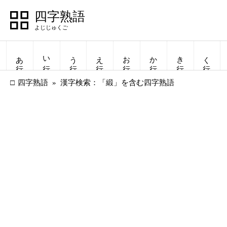
四字熟語
あ行
い行
う行
え行
お行
か行
き行
く行
四字熟語
漢字検索：「緞」を含む四字熟語