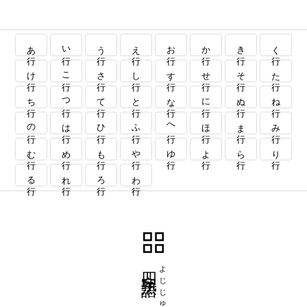
あ行
い行
う行
え行
お行
か行
き行
く行
け行
こ行
さ行
し行
す行
せ行
そ行
た行
ち行
つ行
て行
と行
な行
に行
ぬ行
ね行
の行
は行
ひ行
ふ行
へ行
ほ行
ま行
み行
む行
め行
も行
や行
ゆ行
よ行
ら行
り行
る行
れ行
ろ行
わ行
四字熟語
よじじゅくご