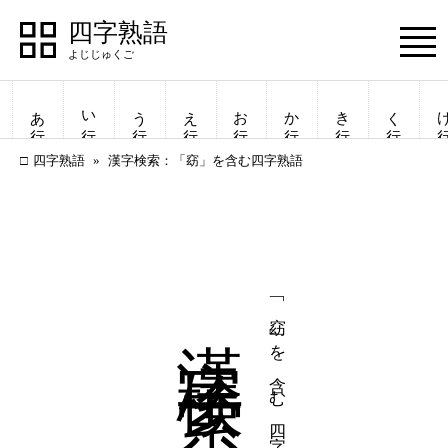
四字熟語
Menu
あ行
い行
う行
え行
お行
か行
き行
く行
け
四字熟語
漢字検索：「窈」を含む四字熟語
漢字検索
「窈」を含む四字熟語
四字熟語
四字熟語
一覧表示
一覧表示