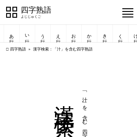
四字熟語
Menu
あ行
い行
う行
え行
お行
か行
き行
く行
け
四字熟語
漢字検索：「汁」を含む四字熟語
漢字検索
「汁」を含む四字熟語
四字熟語
四字熟語
一覧表示
一覧表示