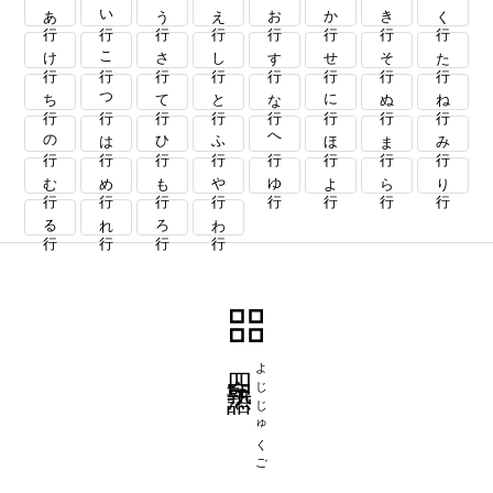
あ行
い行
う行
え行
お行
か行
き行
く行
け行
こ行
さ行
し行
す行
せ行
そ行
た行
ち行
つ行
て行
と行
な行
に行
ぬ行
ね行
の行
は行
ひ行
ふ行
へ行
ほ行
ま行
み行
む行
め行
も行
や行
ゆ行
よ行
ら行
り行
る行
れ行
ろ行
わ行
四字熟語
よじじゅくご