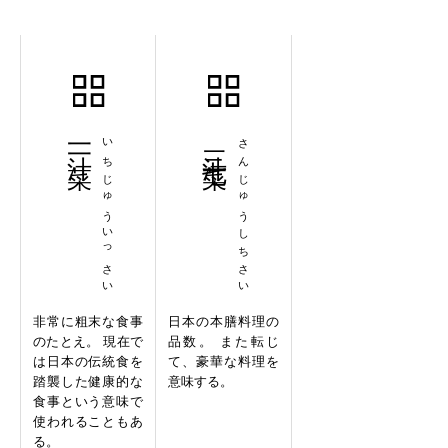
一汁一菜
いちじゅういっさい
三汁七菜
さんじゅうしちさい
非常に粗末な食事
日本の本膳料理の
のたとえ。 現在で
品数。 また転じ
は日本の伝統食を
て、豪華な料理を
踏襲した健康的な
意味する。
食事という意味で
使われることもあ
る。