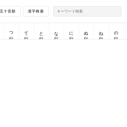
五十音順
漢字検索
つ行
て行
と行
な行
に行
ぬ行
ね行
の行