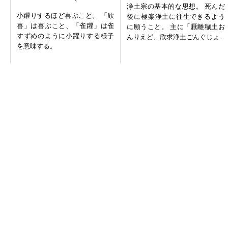
浄土宗の基本的な思想。 死んだ
小躍りするほど喜ぶこと。 「欣
後に極楽浄土に往生できるよう
喜」は喜ぶこと、「雀躍」は雀
に願うこと。 主に「厭離穢土お
すずめのように小躍りする様子
んりえど、欣求浄土ごんぐじょ...
を意味する。