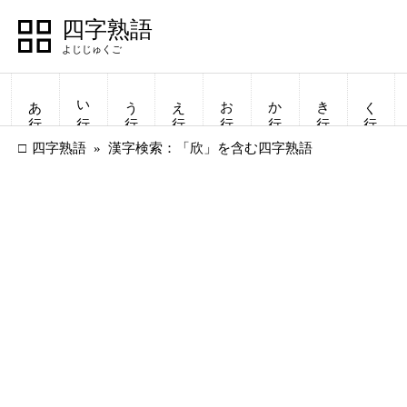
四字熟語
あ行
い行
う行
え行
お行
か行
き行
く行
四字熟語
漢字検索：「欣」を含む四字熟語