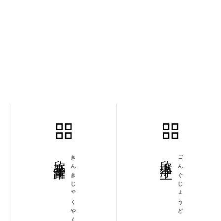
欣喜雀躍
きんきじゃくやく
欣求浄土
ごんぐじょうど