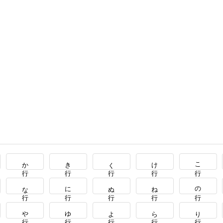
か行
き行
く行
け行
こ行
な行
に行
ぬ行
ね行
の行
や行
ゆ行
よ行
ら行
り行