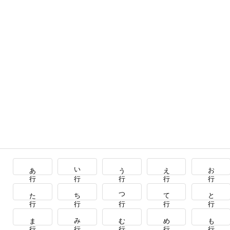
あ行
い行
う行
え行
お行
た行
ち行
つ行
て行
と行
ま行
み行
む行
め行
も行