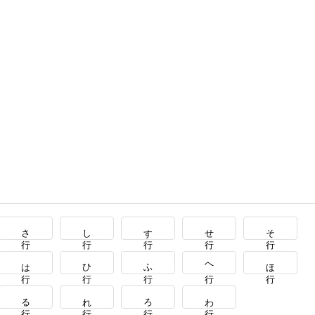
さ行
し行
す行
せ行
そ行
は行
ひ行
ふ行
へ行
ほ行
る行
れ行
ろ行
わ行