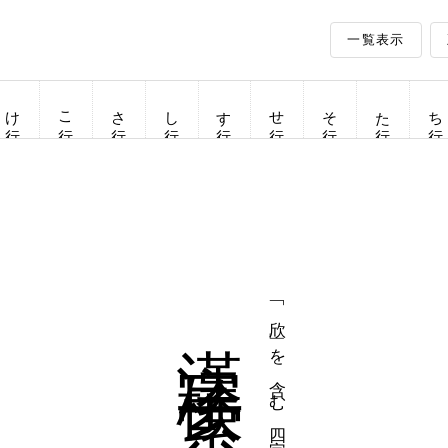
一覧表示
け行
こ行
さ行
し行
す行
せ行
そ行
た行
ち行
漢字検索
「欣」を含む四字熟語