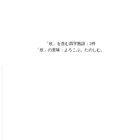
「欣」を含む四字熟語：2件
「欣」の意味：よろこぶ。たのしむ。