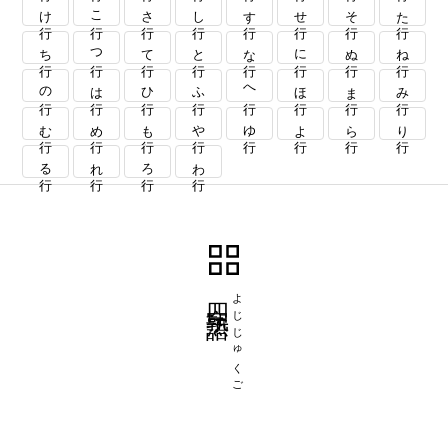
け行
こ行
さ行
し行
す行
せ行
そ行
た行
ち行
つ行
て行
と行
な行
に行
ぬ行
ね行
の行
は行
ひ行
ふ行
へ行
ほ行
ま行
み行
む行
め行
も行
や行
ゆ行
よ行
ら行
り行
る行
れ行
ろ行
わ行
四字熟語
よじじゅくご