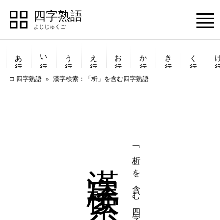
四字熟語
Menu
あ行
い行
う行
え行
お行
か行
き行
く行
け
四字熟語
漢字検索：「析」を含む四字熟語
漢字検索
「析」を含む四字熟語
四字熟語
四字熟語
一覧表示
一覧表示