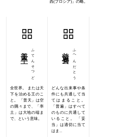
西(プロシア)」の略。
普天率土
ふてんそつど
普遍妥当
ふへんだとう
全世界。 または天
どんな出来事や条
下を治める王のこ
件にも共通して当
と。 「普天」は空
てはまること。
の隅々まで、「率
「普遍」はすべて
土」は大地の端ま
のものに共通して
で、という意味。
いること。 「妥
当」は適切に当て
はま...