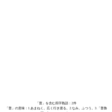
「普」を含む四字熟語：2件
「普」の意味：1.あまねく。広く行き渡る。2.なみ。ふつう。3.「普魯