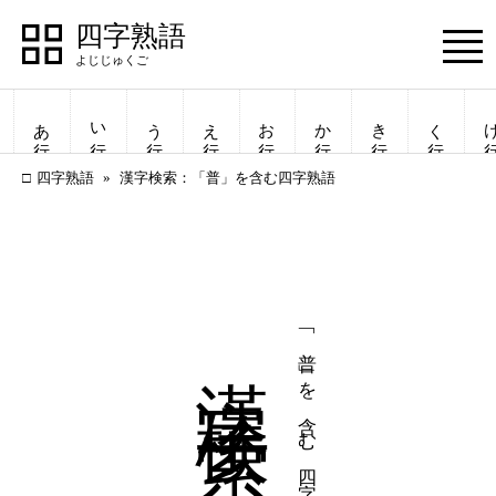
四字熟語
Menu
あ行
い行
う行
え行
お行
か行
き行
く行
け
四字熟語
漢字検索：「普」を含む四字熟語
漢字検索
「普」を含む四字熟語
四字熟語
四字熟語
一覧表示
一覧表示