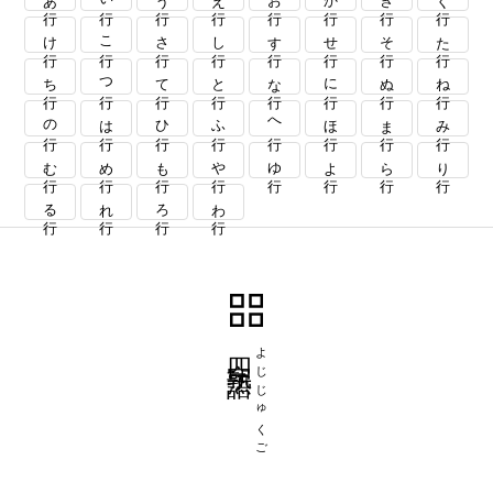
け行
こ行
さ行
し行
す行
せ行
そ行
た行
ち行
つ行
て行
と行
な行
に行
ぬ行
ね行
の行
は行
ひ行
ふ行
へ行
ほ行
ま行
み行
む行
め行
も行
や行
ゆ行
よ行
ら行
り行
る行
れ行
ろ行
わ行
四字熟語
よじじゅくご