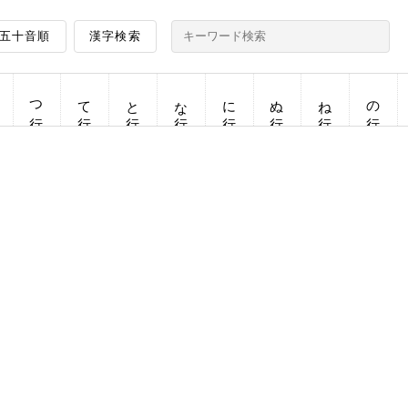
五十音順
漢字検索
つ行
て行
と行
な行
に行
ぬ行
ね行
の行