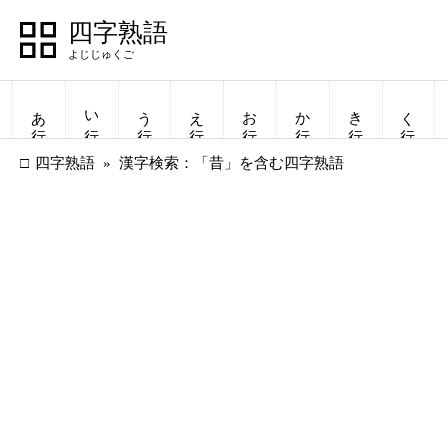
四字熟語
あ行
い行
う行
え行
お行
か行
き行
く行
四字熟語
漢字検索：「昔」を含む四字熟語