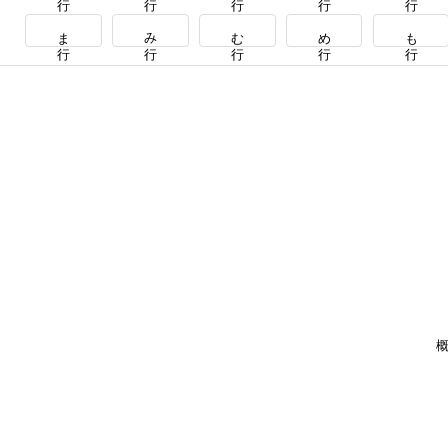
ま行
み行
む行
め行
も行