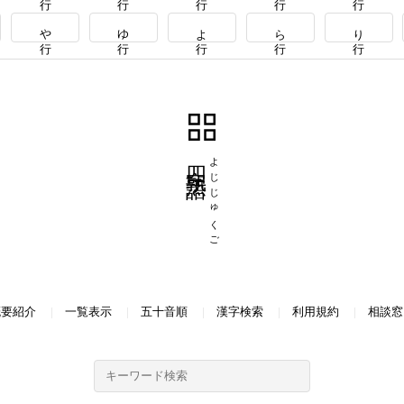
や行
ゆ行
よ行
ら行
り行
四字熟語
よじじゅくご
概要紹介
一覧表示
五十音順
漢字検索
利用規約
相談窓