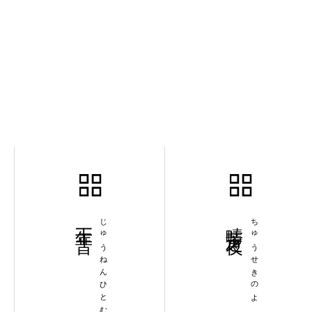
十年一昔
じゅうねんひとむかし
疇昔之夜
ちゅうせきのよ