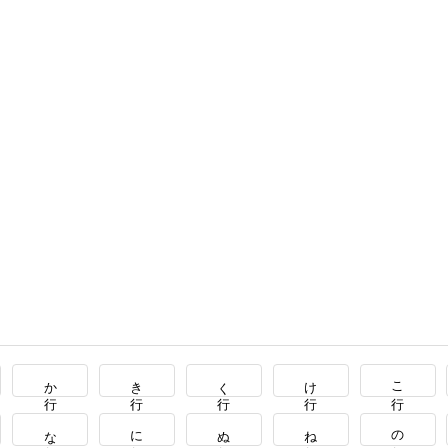
か行
き行
く行
け行
こ行
な行
に行
ぬ行
ね行
の行