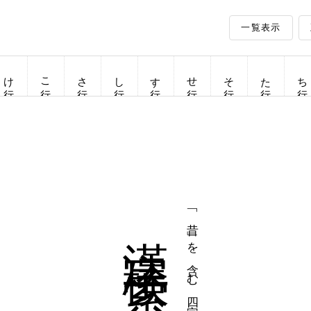
一覧表示
け行
こ行
さ行
し行
す行
せ行
そ行
た行
ち行
漢字検索
「昔」を含む四字熟語