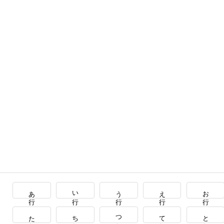
あ行
い行
う行
え行
お行
た行
ち行
つ行
て行
と行