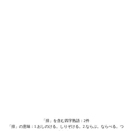
「排」を含む四字熟語：2件
「排」の意味：1.おしのける。しりぞける。2.ならぶ。ならべる。つ