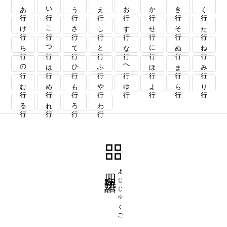
あ行
い行
う行
え行
お行
か行
き行
く行
け行
こ行
さ行
し行
す行
せ行
そ行
た行
ち行
つ行
て行
と行
な行
に行
ぬ行
ね行
の行
は行
ひ行
ふ行
へ行
ほ行
ま行
み行
む行
め行
も行
や行
ゆ行
よ行
ら行
り行
る行
れ行
ろ行
わ行
四字熟語
よじじゅくご