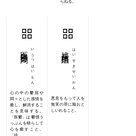
らねる。
医鬱排悶
いうつはいもん
排斥擠陥
はいせきせいかん
心の中の鬱屈や
悪意をもって人を
悶々とした感情を
無実の罪に陥おと
癒し、解消するこ
しいれること。
とを意味する。
「医鬱」は 鬱憤う
っぷんを晴らして
心を癒すこと。
「排...