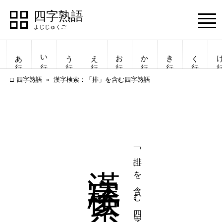
四字熟語
Menu
あ行
い行
う行
え行
お行
か行
き行
く行
け
四字熟語
漢字検索：「排」を含む四字熟語
漢字検索
「排」を含む四字熟語
四字熟語
四字熟語
一覧表示
一覧表示