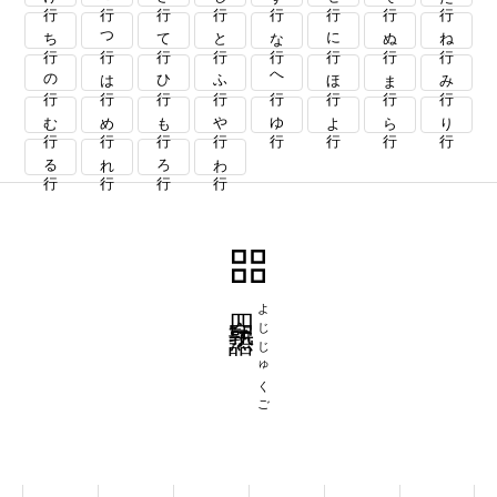
ち行
つ行
て行
と行
な行
に行
ぬ行
ね行
の行
は行
ひ行
ふ行
へ行
ほ行
ま行
み行
む行
め行
も行
や行
ゆ行
よ行
ら行
り行
る行
れ行
ろ行
わ行
四字熟語
よじじゅくご