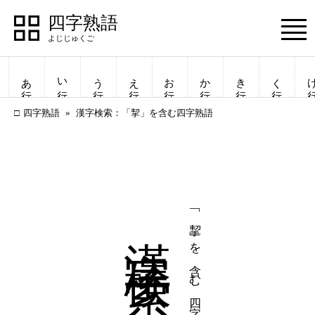
四字熟語
Menu
あ行
い行
う行
え行
お行
か行
き行
く行
け
四字熟語
漢字検索：「挈」を含む四字熟語
漢字検索
「挈」を含む四字熟語
四字熟語
四字熟語
一覧表示
一覧表示