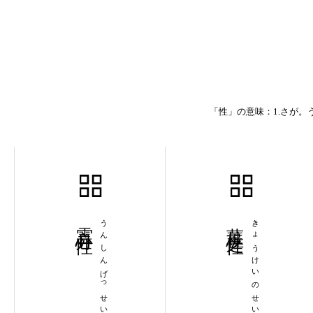
「性」の意味：1.さが。
雲心月性
うんしんげっせい
薑桂之性
きょうけいのせい