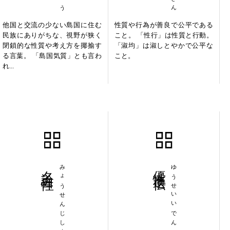
他国と交流の少ない島国に住む
性質や行為が善良で公平である
民族にありがちな、視野が狭く
こと。 「性行」は性質と行動。
閉鎖的な性質や考え方を揶揄す
「淑均」は淑しとやかで公平な
る言葉。 「島国気質」とも言わ
こと。
れ...
名詮自性
みょうせんじしょう
優性遺伝
ゆうせいいでん