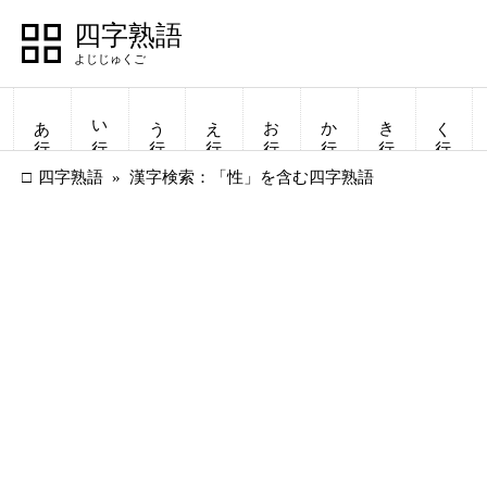
四字熟語
あ行
い行
う行
え行
お行
か行
き行
く行
四字熟語
漢字検索：「性」を含む四字熟語