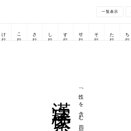
一覧表示
け行
こ行
さ行
し行
す行
せ行
そ行
た行
ち行
漢字検索
「性」を含む四字熟語