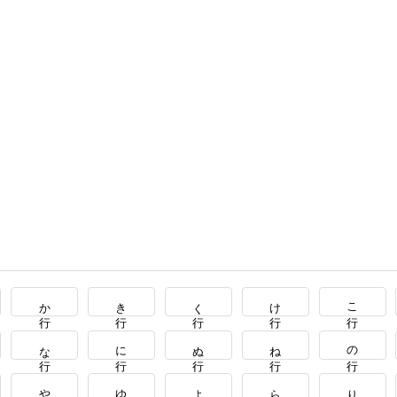
か行
き行
く行
け行
こ行
な行
に行
ぬ行
ね行
の行
や行
ゆ行
よ行
ら行
り行