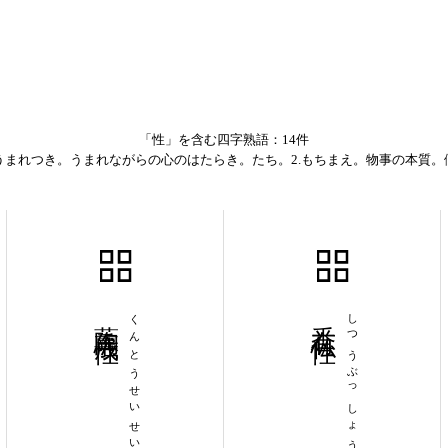
「性」を含む四字熟語：14件
うまれつき。うまれながらの心のはたらき。たち。2.もちまえ。物事の本質。
薫陶成性
くんとうせいせい
悉有仏性
しつうぶっしょう