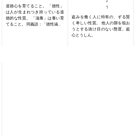
道徳心を育てること。 「徳性」
は人が生まれつき持っている道
盗みを働く人に特有の、ずる賢
徳的な性質。 「滋養」は養い育
く卑しい性質。 他人の隙を狙お
てること。 同義語：「徳性涵...
うとする抜け目のない態度。盗
心とうしん。