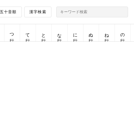
五十音順
漢字検索
つ行
て行
と行
な行
に行
ぬ行
ね行
の行