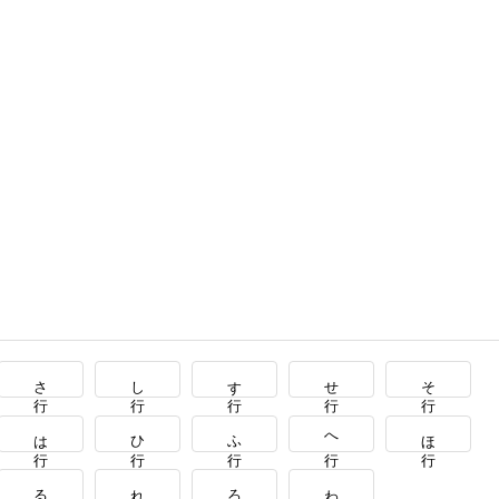
さ行
し行
す行
せ行
そ行
は行
ひ行
ふ行
へ行
ほ行
る行
れ行
ろ行
わ行