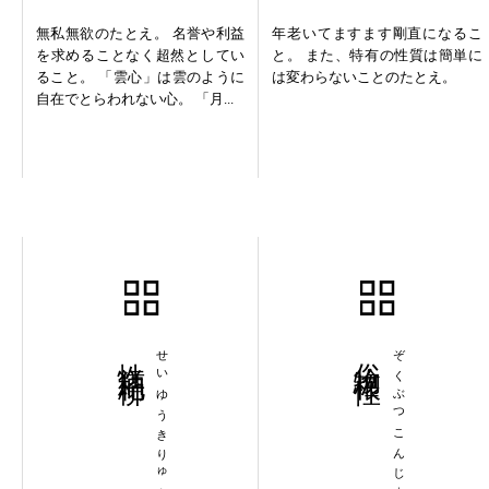
無私無欲のたとえ。 名誉や利益
年老いてますます剛直になるこ
を求めることなく超然としてい
と。 また、特有の性質は簡単に
ること。 「雲心」は雲のように
は変わらないことのたとえ。
自在でとらわれない心。 「月...
性猶杞柳
せいゆうきりゅう
俗物根性
ぞくぶつこんじょう