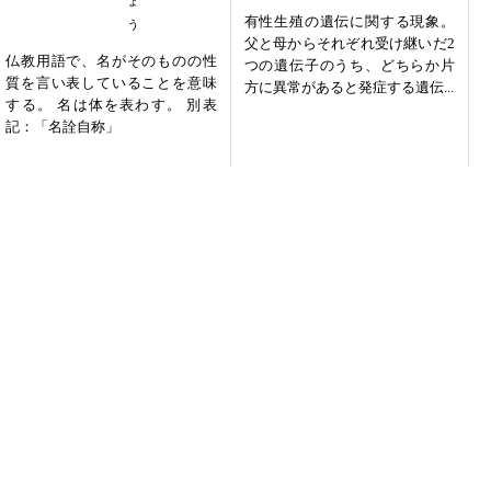
有性生殖の遺伝に関する現象。
父と母からそれぞれ受け継いだ2
仏教用語で、名がそのものの性
つの遺伝子のうち、どちらか片
質を言い表していることを意味
方に異常があると発症する遺伝...
する。 名は体を表わす。 別表
記：「名詮自称」