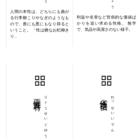
人間の本性は、どちらにも曲が
利益や名誉など世俗的な価値ば
る行李柳こりやなぎのようなも
かりを追い求める性格。 無学
ので、善にも悪にもなり得ると
で、気品や高潔さのない様子。
いうこと。 「性は猶なお杞柳き
り...
両性具有
りょうせいぐゆう
劣性遺伝
れっせいいでん