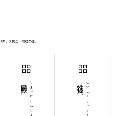
傾向。3.男女・雌雄の別。
島国根性
しまぐにこんじょう
性行淑均
せいこうしゅくきん