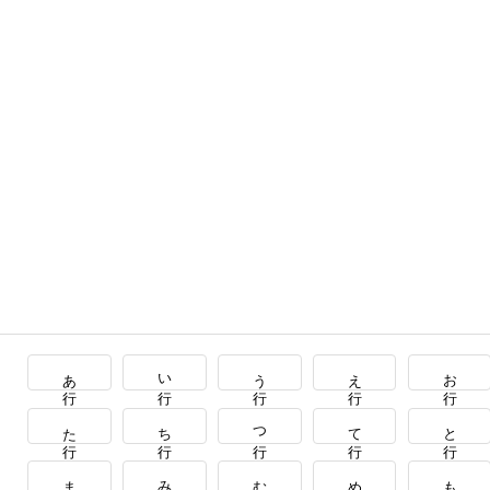
あ行
い行
う行
え行
お行
た行
ち行
つ行
て行
と行
ま行
み行
む行
め行
も行