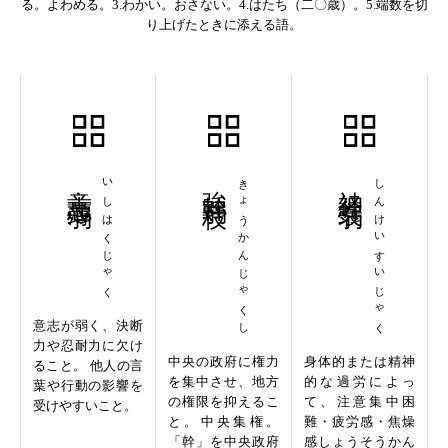
る。よわめる。3.わかい。おさない。4.はたち（二〇歳）。5.端数を切
り上げたときに添える語。
意志薄弱
いしはくじゃく
強幹弱枝
きょうかんじゃくし
神経衰弱
しんけいすいじゃく
意志が弱く、決断
力や忍耐力に欠け
中央の政府に権力
身体的または精神
ること。 他人の言
を集中させ、地方
的な過労によっ
葉や行動の影響を
の権限を抑えるこ
て、注意集中困
受けやすいこと。
と。中央集権。
難・疲労感・焦燥
「幹」を中央政府
感しょうそうかん