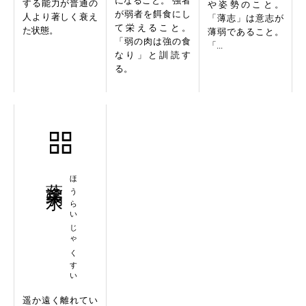
になること。 強者
する能力が普通の
や姿勢のこと。
が弱者を餌食にし
人より著しく衰え
「薄志」は意志が
て栄えること。
た状態。
薄弱であること。
「弱の肉は強の食
「...
なり」と訓読す
る。
蓬莱弱水
ほうらいじゃくすい
遥か遠く離れてい