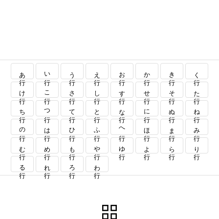
あ行
い行
う行
え行
お行
か行
き行
く行
け行
こ行
さ行
し行
す行
せ行
そ行
た行
ち行
つ行
て行
と行
な行
に行
ぬ行
ね行
の行
は行
ひ行
ふ行
へ行
ほ行
ま行
み行
む行
め行
も行
や行
ゆ行
よ行
ら行
り行
る行
れ行
ろ行
わ行