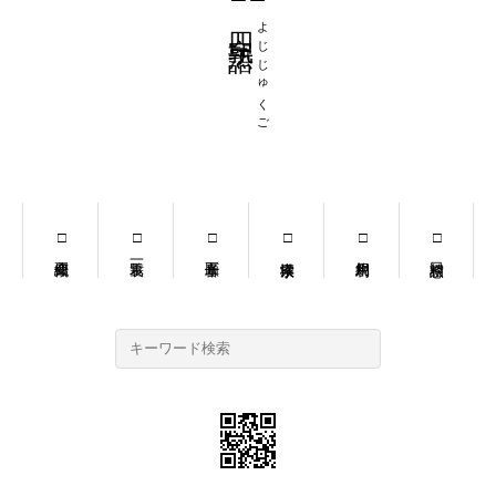
四字熟語
よじじゅくご