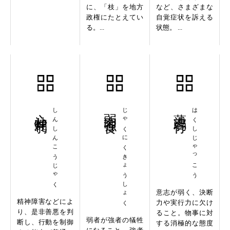
に、「枝」を地方
など、さまざまな
政権にたとえてい
自覚症状を訴える
る。...
状態。 ...
心神耗弱
しんしんこうじゃく
弱肉強食
じゃくにくきょうしょく
薄志弱行
はくしじゃっこう
意志が弱く、決断
精神障害などによ
力や実行力に欠け
り、是非善悪を判
ること。物事に対
弱者が強者の犠牲
断し、行動を制御
する消極的な態度