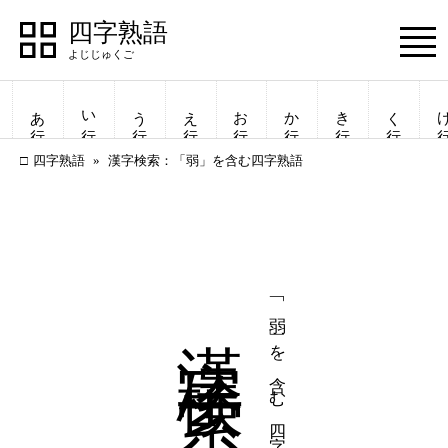
四字熟語
Menu
あ行
い行
う行
え行
お行
か行
き行
く行
け
四字熟語
漢字検索：「弱」を含む四字熟語
漢字検索
「弱」を含む四字熟語
四字熟語
四字熟語
一覧表示
一覧表示