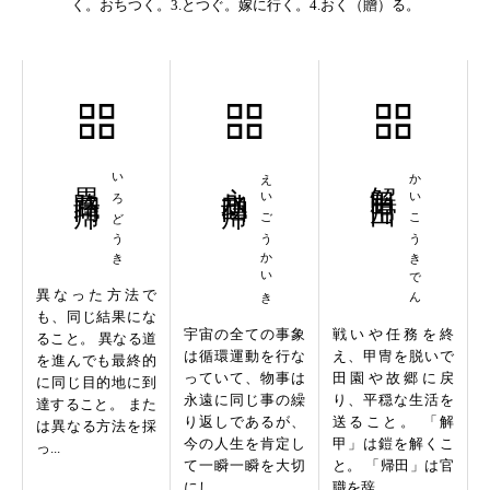
く。おちつく。3.とつぐ。嫁に行く。4.おく（贈）る。
異路同帰
いろどうき
永劫回帰
えいごうかいき
解甲帰田
かいこうきでん
異なった方法で
も、同じ結果にな
宇宙の全ての事象
戦いや任務を終
ること。 異なる道
は循環運動を行な
え、甲冑を脱いで
を進んでも最終的
っていて、物事は
田園や故郷に戻
に同じ目的地に到
永遠に同じ事の繰
り、平穏な生活を
達すること。 また
り返しであるが、
送ること。 「解
は異なる方法を採
今の人生を肯定し
甲」は鎧を解くこ
っ...
て一瞬一瞬を大切
と。 「帰田」は官
にし...
職を辞...