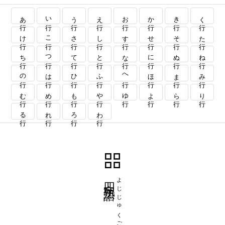
あ行
い行
う行
え行
お行
か行
き行
く行
け行
こ行
さ行
し行
す行
せ行
そ行
た行
ち行
つ行
て行
と行
な行
に行
ぬ行
ね行
の行
は行
ひ行
ふ行
へ行
ほ行
ま行
み行
む行
め行
も行
や行
ゆ行
よ行
ら行
り行
る行
れ行
ろ行
わ行
四字熟語
よじじゅくご