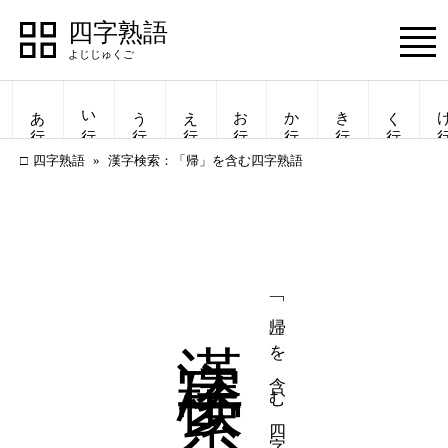
四字熟語
Menu
あ行
い行
う行
え行
お行
か行
き行
く行
け
四字熟語
漢字検索：「帰」を含む四字熟語
漢字検索
「帰」を含む四字熟語
四字熟語
四字熟語
一覧表示
一覧表示