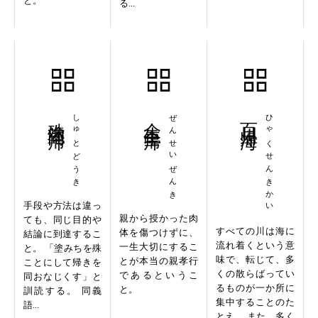
と。
る...
殊塗同帰
しゅとどうき
全生全帰
ぜんせいぜんき
百川帰海
ひゃくせんきかい
手段や方法は違っ
親から授かった肉
ても、同じ目的や
すべての川は海に
体を傷つけずに、
結論に到達するこ
流れ着くという意
一生大切にするこ
と。 「塗みちを殊
味で、転じて、多
とが本当の親孝行
ことにして帰きを
くの散らばってい
であるというこ
同おなじくす」と
るものが一か所に
と。
訓読する。 同義
集中することのた
語...
とえ。 また、多く