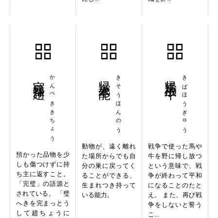
完璧帰趙
かんぺききちょう
帰巣本能
きそうほんのう
帰馬放牛
きばほうぎゅう
動物が、遠く離れ
戦争で使った馬や
預かった品物を少
た場所からでも自
牛を野に帰し放つ
しも傷つけずに持
分の巣に戻ってく
という意味で、戦
ち主に返すこと。
ることができる、
争が終わって平和
「完璧」の語源と
生まれつき持って
になることのたと
されている。 「璧
いる能力。
え。 また、再び戦
へきを完まっとう
争をしないと誓う
して趙ちょうに
こ...