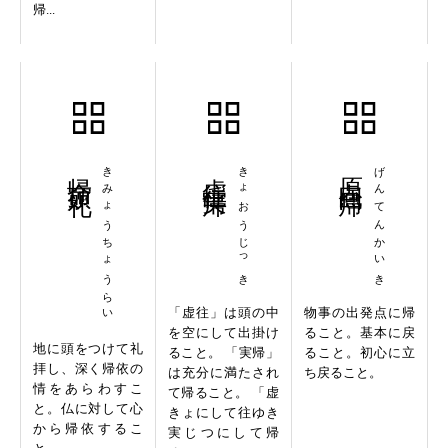
帰...
帰命頂礼
きみょうちょうらい
虚往実帰
きょおうじっき
原点回帰
げんてんかいき
「虚往」は頭の中
物事の出発点に帰
を空にして出掛け
ること。基本に戻
地に頭をつけて礼
ること。 「実帰」
ること。初心に立
拝し、深く帰依の
は充分に満たされ
ち戻ること。
情をあらわすこ
て帰ること。 「虚
と。仏に対して心
きょにして往ゆき
から帰依するこ
実じつにして帰