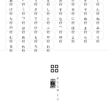
け行
こ行
さ行
し行
す行
せ行
そ行
た行
ち行
つ行
て行
と行
な行
に行
ぬ行
ね行
の行
は行
ひ行
ふ行
へ行
ほ行
ま行
み行
む行
め行
も行
や行
ゆ行
よ行
ら行
り行
る行
れ行
ろ行
わ行
四字熟語
よじじゅくご