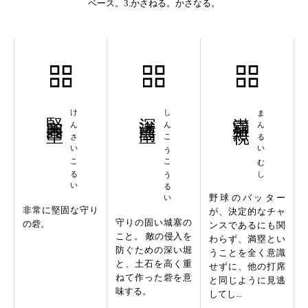
ベース。3.かさねる。かさなる。
堅塞固塁
けんさいこるい
深溝高塁
しんこうこうるい
満塁無視
まんるいむし
野球のバッター
非常に堅固な守り
が、決定的なチャ
守りの固い城塞の
の砦。
ンスであるにも関
こと。 敵の侵入を
わらず、満塁とい
防ぐための深い堀
うことを全く意識
と、土石を高く重
せずに、他の打席
ねて作った砦を意
と同じように見逃
味する。
してし...