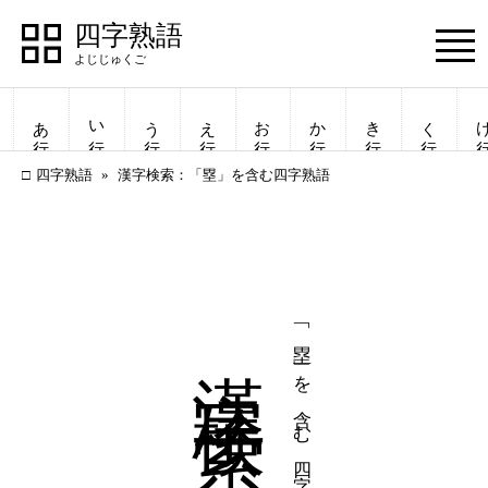
四字熟語
Menu
あ行
い行
う行
え行
お行
か行
き行
く行
け
四字熟語
漢字検索：「塁」を含む四字熟語
漢字検索
「塁」を含む四字熟語
四字熟語
四字熟語
一覧表示
一覧表示