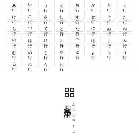
あ行
い行
う行
え行
お行
か行
き行
く行
け行
こ行
さ行
し行
す行
せ行
そ行
た行
ち行
つ行
て行
と行
な行
に行
ぬ行
ね行
の行
は行
ひ行
ふ行
へ行
ほ行
ま行
み行
む行
め行
も行
や行
ゆ行
よ行
ら行
り行
る行
れ行
ろ行
わ行
四字熟語
よじじゅくご