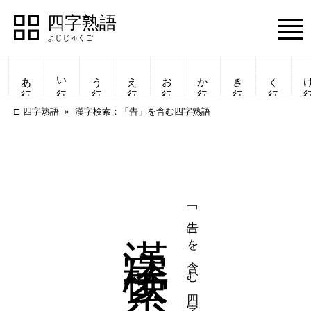
四字熟語
Menu
あ行
い行
う行
え行
お行
か行
き行
く行
け
四字熟語
漢字検索：「告」を含む四字熟語
漢字検索
「告」を含む四字熟語
四字熟語
四字熟語
一覧表示
一覧表示