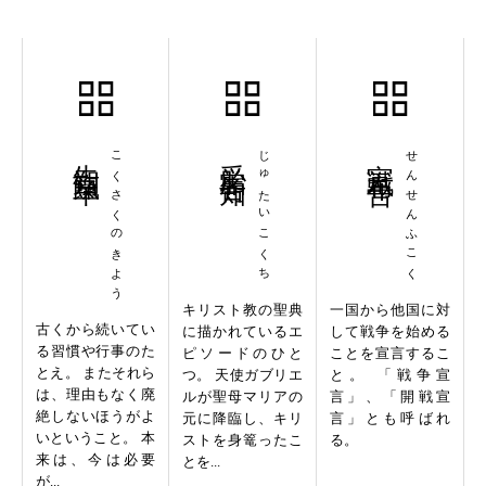
告朔餼羊
こくさくのきよう
受胎告知
じゅたいこくち
宣戦布告
せんせんふこく
キリスト教の聖典
一国から他国に対
古くから続いてい
に描かれているエ
して戦争を始める
る習慣や行事のた
ピソードのひと
ことを宣言するこ
とえ。 またそれら
つ。 天使ガブリエ
と。 「戦争宣
は、理由もなく廃
ルが聖母マリアの
言」、「開戦宣
絶しないほうがよ
元に降臨し、キリ
言」とも呼ばれ
いということ。 本
ストを身篭ったこ
る。
来は、今は必要
とを...
が...