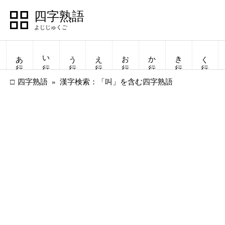
四字熟語
あ行
い行
う行
え行
お行
か行
き行
く行
四字熟語
漢字検索：「叫」を含む四字熟語