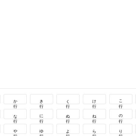
か行
き行
く行
け行
こ行
な行
に行
ぬ行
ね行
の行
や行
ゆ行
よ行
ら行
り行