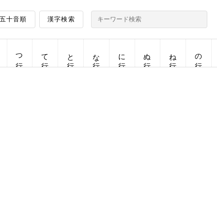
五十音順
漢字検索
つ行
て行
と行
な行
に行
ぬ行
ね行
の行