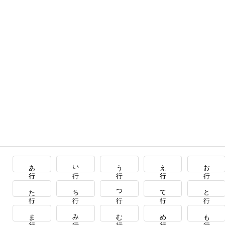
あ行
い行
う行
え行
お行
た行
ち行
つ行
て行
と行
ま行
み行
む行
め行
も行