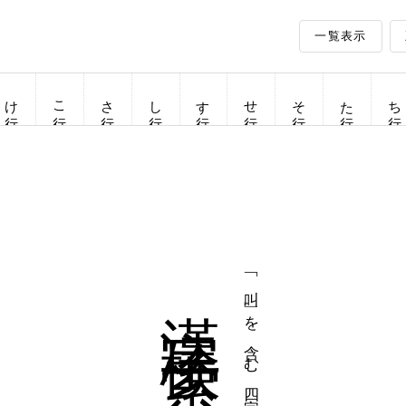
一覧表示
け行
こ行
さ行
し行
す行
せ行
そ行
た行
ち行
漢字検索
「叫」を含む四字熟語