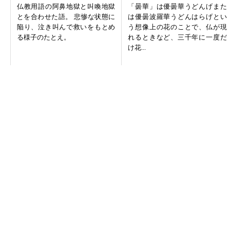
仏教用語の阿鼻地獄と叫喚地獄
「曇華」は優曇華うどんげまた
とを合わせた語。 悲惨な状態に
は優曇波羅華うどんはらげとい
陥り、泣き叫んで救いをもとめ
う想像上の花のことで、仏が現
る様子のたとえ。
れるときなど、三千年に一度だ
け花...