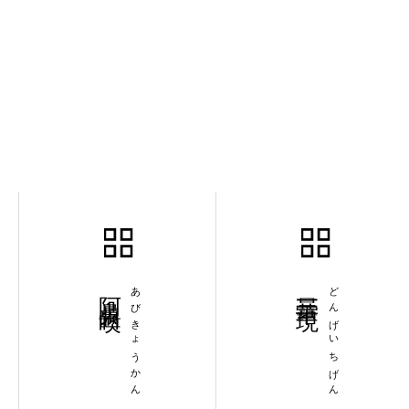
阿鼻叫喚
あびきょうかん
曇華一現
どんげいちげん