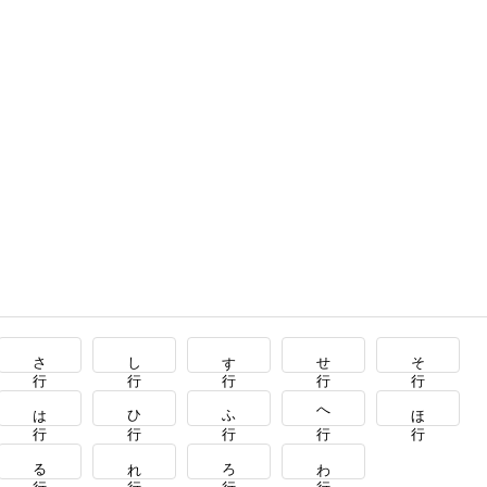
さ行
し行
す行
せ行
そ行
は行
ひ行
ふ行
へ行
ほ行
る行
れ行
ろ行
わ行