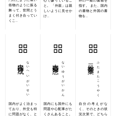
心で嫌っているこ
外の一般の書籍を
俗物のように振る
と。 「外親」は親
指す。 また、国内
舞って、世間とう
しいように見せか
の書物と外国の書
まく付き合ってい
け...
物を...
くこ...
内平外成
ないへいがいせい
内憂外患
ないゆうがいかん
二股膏薬
ふたまたこうやく
国内がよく治まっ
国内にも国外にも
自分の考えがな
ており、外交も特
問題や心配事がた
く、そのときの状
に問題がなく、と
くさんあること。
況次第で、どちら