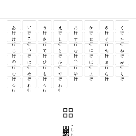
あ行
い行
う行
え行
お行
か行
き行
く行
け行
こ行
さ行
し行
す行
せ行
そ行
た行
ち行
つ行
て行
と行
な行
に行
ぬ行
ね行
の行
は行
ひ行
ふ行
へ行
ほ行
ま行
み行
む行
め行
も行
や行
ゆ行
よ行
ら行
り行
る行
れ行
ろ行
わ行
四字熟語