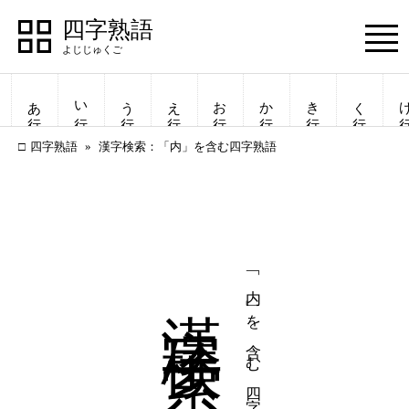
四字熟語
Menu
あ行
い行
う行
え行
お行
か行
き行
く行
け
四字熟語
漢字検索：「内」を含む四字熟語
漢字検索
「内」を含む四字熟語
四字熟語
四字熟語
一覧表示
一覧表示