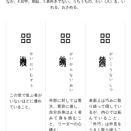
なか。4.宮中。朝廷。5.表向きでない。うちうちの。6.い（入）る。い
れる。おさめる。
海内無双
かいだいむそう
外寛内明
がいかんないめい
外巧内嫉
がいこうないしつ
この世で並ぶ者が
外部に対しては寛
表面上は巧みに取
いないほどに優れ
大、寛容に接し、
り繕って隠してい
ていること。
自分自身はよく省
るが、内心では妬
みて身を慎むこ
んでいること。
と。 リーダーの心
「外巧」は外見を
構え。
うまく取り繕うこ