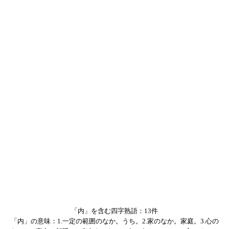
「内」を含む四字熟語：13件
「内」の意味：1.一定の範囲のなか。うち。2.家のなか。家庭。3.心の