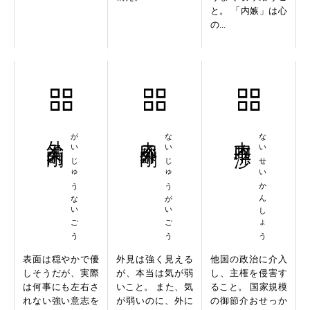
と。 「内嫉」は心
の...
外柔内剛
がいじゅうないごう
内柔外剛
ないじゅうがいごう
内政干渉
ないせいかんしょう
表面は穏やかで優
外見は強く見える
他国の政治に介入
しそうだが、実際
が、本当は気が弱
し、主権を侵害す
は何事にも左右さ
いこと。 また、気
ること。 国家規模
れない強い意志を
が弱いのに、外に
の御節介おせっか