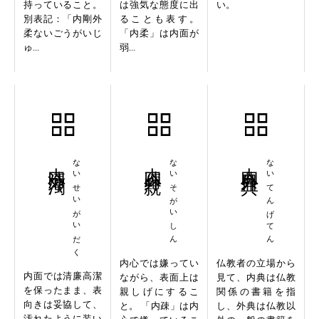
持っていること。
は強気な態度に出
い。
別表記：「内剛外
ることも表す。
柔ないごうがいじ
「内柔」は内面が
ゅ...
弱...
内清外濁
ないせいがいだく
内疎外親
ないそがいしん
内典外典
ないてんげてん
内心では嫌ってい
仏教者の立場から
内面では清廉高潔
ながら、表面上は
見て、内典は仏教
を保ったまま、表
親しげにするこ
関係の書籍を指
向きは妥協して、
と。 「内疎」は内
し、外典は仏教以
汚れたように装い