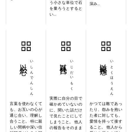
う小さな単位で石
深み...
を量ろうとすると
い...
以心伝心
いしんでんしん
以耳代目
いじだいもく
以徳報怨
いとくほうえん
実際に自分の目で
言葉を使わなくて
かつては敵であっ
確かめていないの
も、お互いの心が
たり、怨みを抱い
に、聞いた話だけ
通じ合い、理解し
た者に対しても、
で見たことにして
合うこと。 特に親
愛情を持って接す
しまうこと。 他人
しい間柄や深い信
ること。 他人から
の報告をそのまま