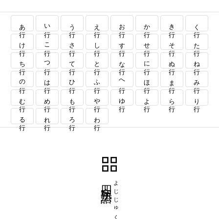
あ行
い行
う行
え行
お行
か行
き行
く行
け行
こ行
さ行
し行
す行
せ行
そ行
た行
ち行
つ行
て行
と行
な行
に行
ぬ行
ね行
の行
は行
ひ行
ふ行
へ行
ほ行
ま行
み行
む行
め行
も行
や行
ゆ行
よ行
ら行
り行
る行
れ行
ろ行
わ行
四字熟語
よじじゅくご