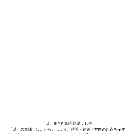
「以」を含む四字熟語：15件
「以」の意味：1. …から。…より。時間・範囲・方向の起点を示す