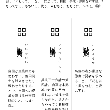
語。「2.もって。…を。…によって。目的・手段・原因を示す語。3.
もってする。もちいる。使う。 4.おもう。おもうに。 5.ゆえ。理由。
以夷制夷
いいせいい
以逸待労
いいつたいろう
以杞包瓜
いきほうか
自国が直接武力を
高位の者が謙虚な
使わずに、他国同
態度で賢者を求め
兵法三十六計の第
士を対立させたり
ること。 「杞を以
四計。 自軍は本拠
戦わせたりするこ
て瓜を包む」と読
地で静養に努め、
とで、自国への脅
み下す。
疲れない状況を保
威を避ける外交戦
ちながら、遠方か
略のこと。 つまり
らやってくる疲弊
自...
した敵を待ち受け