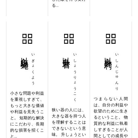
る...
以魚駆蠅
いぎょくよう
以升量石
いしょうりょうこく
以身殉利
いしんじゅんり
小さな問題や利益
つまらない人間
を重視しすぎて、
は、自分の利益や
もっと大きな価値
狭い器の人には、
欲望のために生き
や利益を見失うこ
大きな器を持つ人
るということ。 物
と。 短期的な解決
を理解することは
質的な利益に執着
にこだわり、長期
できないという意
しすぎることが人
的な損害を招くこ
味。 升しょうとい
間としての成長や
と...