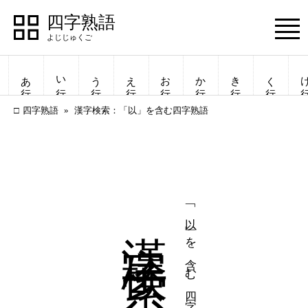
四字熟語
Menu
あ行
い行
う行
え行
お行
か行
き行
く行
け
四字熟語
漢字検索：「以」を含む四字熟語
漢字検索
「以」を含む四字熟語
四字熟語
四字熟語
一覧表示
一覧表示