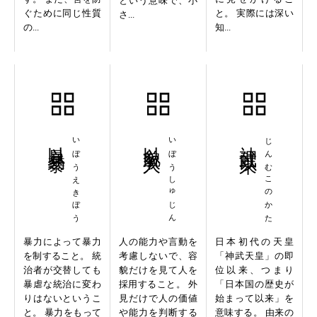
という意味で、小
ぐために同じ性質
と。 実際には深い
さ...
の...
知...
以暴易暴
いぼうえきぼう
以貌取人
いぼうしゅじん
神武以来
じんむこのかた
暴力によって暴力
人の能力や言動を
日本初代の天皇
を制すること。 統
考慮しないで、容
「神武天皇」の即
治者が交替しても
貌だけを見て人を
位以来、つまり
暴虐な統治に変わ
採用すること。 外
「日本国の歴史が
りはないというこ
見だけで人の価値
始まって以来」を
と。 暴力をもって
や能力を判断する
意味する。 由来の