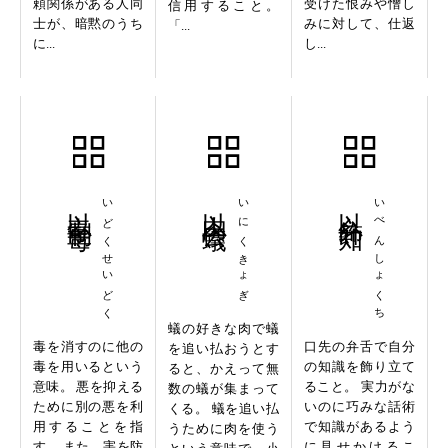
頼関係がある人同
受けた恨みや憎し
信用すること。
士が、暗黙のうち
みに対して、仕返
「...
に...
し...
以毒制毒
いどくせいどく
以肉去蟻
いにくきょぎ
以弁飾知
いべんしょくち
蟻の好きな肉で蟻
毒を消すのに他の
口先の弁舌で自分
を追い払おうとす
毒を用いるという
の知識を飾り立て
ると、かえって無
意味。 悪を抑える
ること。 実力がな
数の蟻が集まって
ために別の悪を利
いのに巧みな話術
くる。 蟻を追い払
用することを指
で知識があるよう
うために肉を使う
す。 また、害を防
に見せかけるこ