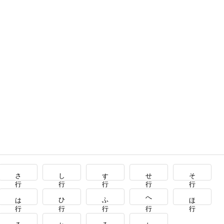
さ行
し行
す行
せ行
そ行
は行
ひ行
ふ行
へ行
ほ行
る行
れ行
ろ行
わ行