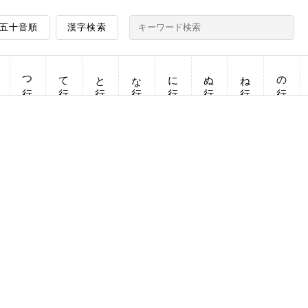
五十音順
漢字検索
つ行
て行
と行
な行
に行
ぬ行
ね行
の行