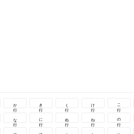
か行
き行
く行
け行
こ行
な行
に行
ぬ行
ね行
の行
や行
ゆ行
よ行
ら行
り行