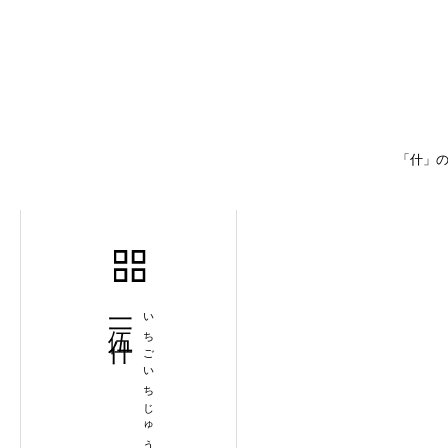
「什」の
一伍一什
いちごいちじゅう