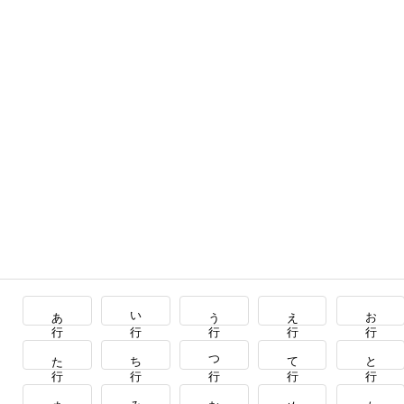
あ行
い行
う行
え行
お行
た行
ち行
つ行
て行
と行
ま行
み行
む行
め行
も行