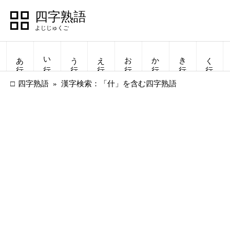
四字熟語
あ行
い行
う行
え行
お行
か行
き行
く行
四字熟語
漢字検索：「什」を含む四字熟語