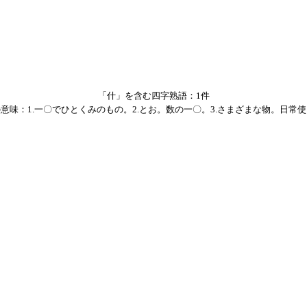
「什」を含む四字熟語：1件
意味：1.一〇でひとくみのもの。2.とお。数の一〇。3.さまざまな物。日常