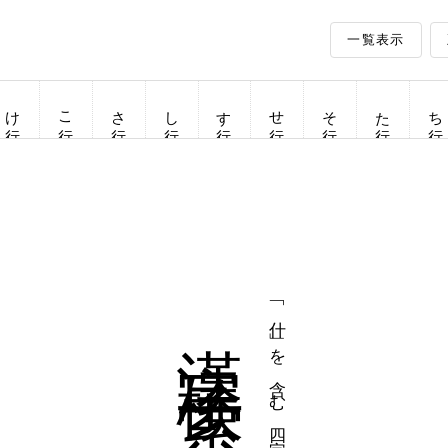
一覧表示
け行
こ行
さ行
し行
す行
せ行
そ行
た行
ち行
漢字検索
「什」を含む四字熟語