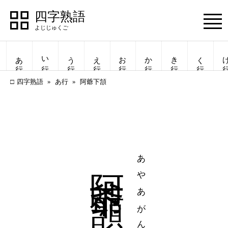
四字熟語
Menu
あ行
い行
う行
え行
お行
か行
き行
く行
け
四字熟語
あ行
阿爺下頷
阿爺下頷
あやあがん
四字熟語
四字熟語
一覧表示
一覧表示