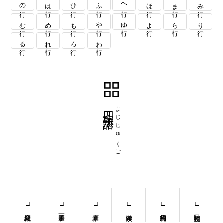
の行
は行
ひ行
ふ行
へ行
ほ行
ま行
み行
む行
め行
も行
や行
ゆ行
よ行
ら行
り行
る行
れ行
ろ行
わ行
四字熟語
よじじゅくご