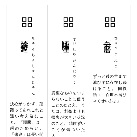
躊躇逡巡
ちゅうちょしゅんじゅん
随珠弾雀
ずいしゅだんじゃく
百古不磨
ひゃっこふま
ずっと後の世まで
滅びずに存在し続
けること。 同義
貴重なものをつま
語：「百世不磨ひ
らないことに使う
ゃくせいふま」
決心がつかず、躊
ことのたとえ。 ま
躇ってあれこれと
たは、利益よりも
迷い考え込むこ
損失が大きい状況
と。 「躊躇」は一
のこと。 隋侯ずい
瞬のためらい。
こうが傷ついた
「逡巡」は長い間
大...