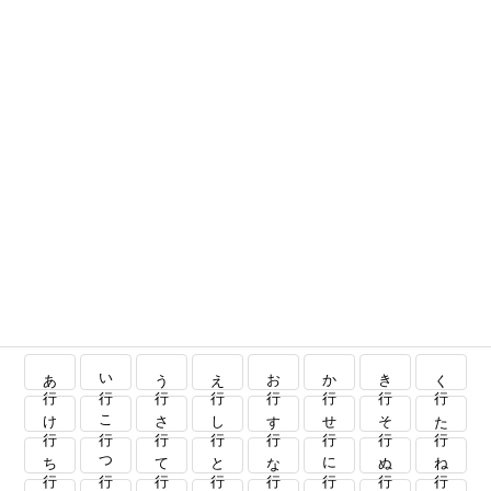
あ行
い行
う行
え行
お行
か行
き行
く行
け行
こ行
さ行
し行
す行
せ行
そ行
た行
ち行
つ行
て行
と行
な行
に行
ぬ行
ね行