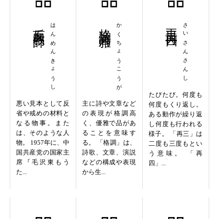
反面教師
はんめんきょうし
格調高雅
かくちょうこうが
再三再四
さいさんさんし
たびたび。何度も
悪い見本として反
主に詩や文章など
何度もくり返し。
省や戒めの材料と
の表現が格調高
ある動作が繰り返
なる物事。また
く、優雅で品があ
し何度も行われる
は、そのような人
ることを意味す
様子。 「再三」は
物。 1957年に、中
る。 「格調」は、
二度も三度もとい
国共産党の国家主
詩歌、文章、演説
う意味。 「再
席『毛沢東もう
などの構成や表現
四」...
た...
から生...