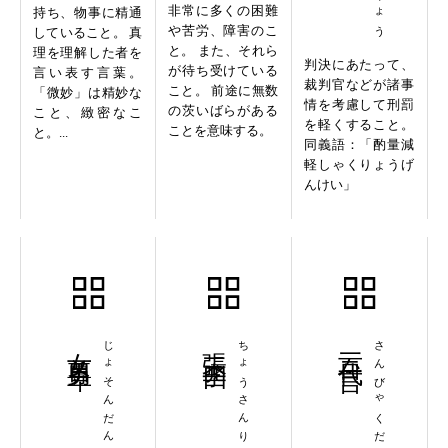
非常に多くの困難
持ち、物事に精通
や苦労、障害のこ
していること。 真
と。 また、それら
理を理解した者を
判決にあたって、
が待ち受けている
言い表す言葉。
裁判官などが諸事
こと。 前途に無数
「微妙」は精妙な
情を考慮して刑罰
の茨いばらがある
こと、緻密なこ
を軽くすること。
ことを意味する。
と。...
同義語：「酌量減
軽しゃくりょうげ
んけい」
女尊男卑
じょそんだんぴ
張三李四
ちょうさんりし
三百代言
さんびゃくだいげん