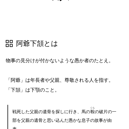
五十音順
五十音順
阿爺下頷とは
漢字検索
漢字検索
物事の見分けが付かないような愚か者のたとえ。
「阿爺」は年長者や父親、尊敬される人を指す。
「下頷」は下顎のこと。
くら
戦死した父親の遺骨を探しに行き、馬の
鞍
の破片の一
部を父親の遺骨と思い込んだ愚かな息子の故事が由
来。