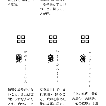
一を半径とする円
う意味。
のこと。転じて、
人が行...
寡聞少見
かぶんしょうけん
衣錦還郷
いきんかんきょう
公序良俗
こうじょりょうぞく
知識や経験が少な
立身出世して生ま
「公の秩序、善良
いこと。または世
れ故郷へ帰るこ
の風俗」の略語。
間知らずな人のた
と。 成功を収めた
「公の秩序」は国
とえ。 自分のこと
後に故郷に戻るこ