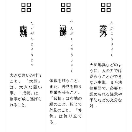
大願成就
たいがんじょうじゅ
辺幅修飾
へんぷくしゅうしょく
不可抗力
ふかこうりょく
天変地異などのよ
うに、人の力では
大きな願いが叶う
逆らうことができ
体裁を繕うこと。
こと。 「大願」
ない事態。 また法
また、外見を飾り
は、大きな願い
律用語で、必要と
見栄を張ること。
事。 「成就」は、
認められる注意や
「辺幅」は布地の
物事が成し遂げら
予防などの充分な
縁のこと。転じて
れること。
対...
外見のこと。 「修
飾」は飾り立て
る...