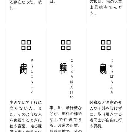
日。
の状態。 宗の天童
る存在だった。 後
山景徳寺てんど
に...
う...
走尸行肉
そうしこうにく
行動半径
こうどうはんけい
自由貿易
じゆうぼうえき
生きていても役に
関税など国家の介
車、船、飛行機な
立たない人。ま
入や干渉を設けず
どが、燃料の補給
た、そのような人
に、取り引きする
なしで往復でき
を侮蔑するときに
者同士が自由に行
る、片道の距離。
使う言葉。 走る屍
う貿易。
航続距離の二分の
骸と歩く肉塊とい