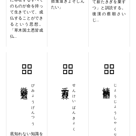
措進退きょそしん
て薪たきぎを棄す
のものが命を持っ
たい」
つ」と訓読する。
て生きていて、成
後漢の蔡順さい
仏することができ
じ...
るという思想。
「草木国土悉皆成
仏...
微妙玄通
びみょうげんつう
千荊万棘
せんけいばんきょく
情状酌量
じょうじょうしゃくりょう
底知れない知識を