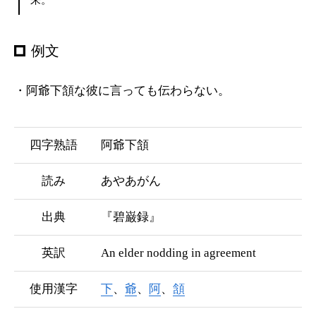
例文
・阿爺下頷な彼に言っても伝わらない。
四字熟語
阿爺下頷
読み
あやあがん
出典
『碧巌録』
英訳
An elder nodding in agreement
使用漢字
下
、
爺
、
阿
、
頷