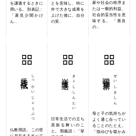
家や社会の秩序ま
を謙遜するときに
とを意味し、特に
たは一般的利益、
用いる。 別表記：
外で大きな成果を
社会的妥当性を意
「寡見少聞かけ
上げた後に、自分
味する。 「善良
ん...
の実...
の...
悉皆成仏
しっかいじょうぶつ
挙止進退
きょししんたい
噬指棄薪
ぜいしきしん
母と子の気持ちが
日常生活での立ち
よく通じ合ってい
居振る舞いのこ
ることのたとえ。
仏教用語。 この世
と。 類義語：「挙
「指ゆびを噬かみ
に存在するすべて