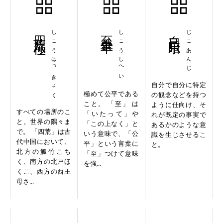
四荒八極
しこうはっきょく
至公至平
しこうしへい
自己暗示
じこあんじ
自分で自分に特定
極めて公平である
の観念などを持つ
こと。 「至」 は
ように仕向け、そ
すべての場所のこ
「いたって」や
れが既定の事実で
と。世界の隅々ま
「この上なく」と
あるかのような意
で。 「四荒」は古
いう意味で、「公
識を生じさせるこ
代中国において、
平」という言葉に
と。
北方の觚竹こち
「至」つけて意味
く、南方の北戸ほ
を強...
くこ、西方の西王
母さ...