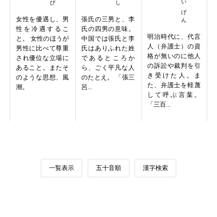
女性を優遇し、男
張氏の三男と、李
性を冷遇するこ
氏の四男の意味。
明治時代に、代言
と。 女性のほうが
中国では張氏と李
人（弁護士）の資
男性に比べて尊重
氏はありふれた姓
格が無いのに他人
され優位な立場に
であるところか
の訴訟や裁判を引
あること。またそ
ら、ごく平凡な人
き受けた人。ま
のような思想、風
のたとえ。 「張三
た、弁護士を軽蔑
潮。
呂...
して呼ぶ言葉。
「三百...
一覧表示
五十音順
漢字検索