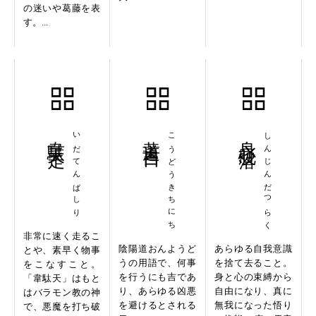
の迷いや葛藤を表
す。...
韋駄天走
いだてんばしり
黄道吉日
こうどうきちにち
身心脱落
しんじんだつらく
非常に速く走るこ
陰陽道おんようど
あらゆる自我意識
とや、素早く物事
うの用語で、何事
を捨て去ること。
をこなすこと。
を行うにも吉であ
身と心の束縛から
「韋駄天」はもと
り、あらゆる凶悪
自由になり、真に
はバラモン教の神
を避けるとされる
無我になった悟り
で、悪魔を打ち破