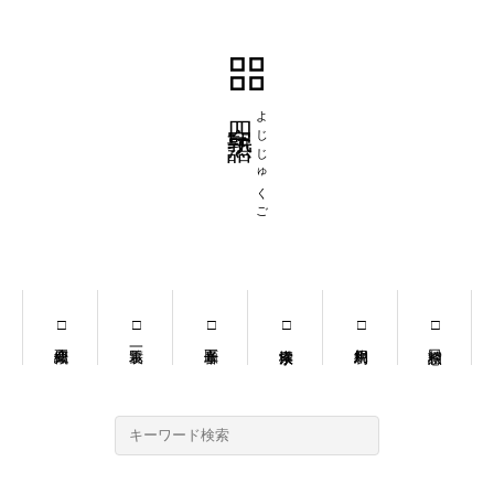
四字熟語
よじじゅくご