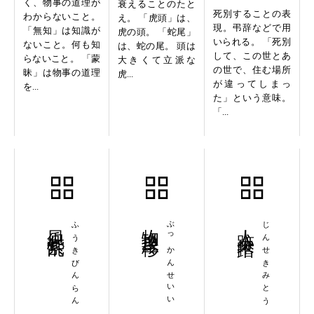
く、物事の道理が
衰えることのたと
死別することの表
わからないこと。
え。 「虎頭」は、
現。弔辞などで用
「無知」は知識が
虎の頭。 「蛇尾」
いられる。 「死別
ないこと。何も知
は、蛇の尾。 頭は
して、この世とあ
らないこと。 「蒙
大きくて立派な
の世で、住む場所
昧」は物事の道理
虎...
が違ってしまっ
を...
た」という意味。
「...
風紀紊乱
ふうきびんらん
物換星移
ぶっかんせいい
人跡未踏
じんせきみとう