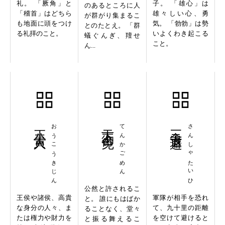
礼。 「厥角」と
子。 「雄心」は
のあるところに人
「稽首」はどちら
雄々しい心、勇
が群がり集まるこ
も地面に頭をつけ
気。 「勃勃」は勢
とのたとえ。 「群
る礼拝のこと。
いよくわき起こる
蟻ぐんぎ、羶せ
こと。
ん...
王公貴人
おうこうきじん
天下御免
てんかごめん
三舎退避
さんしゃたいひ
公然と許されるこ
王侯や諸侯、高貴
軍隊が相手を恐れ
と。 誰にもはばか
な身分の人々、ま
て、九十里の距離
ることなく、堂々
たは権力や財力を
を空けて避けると
と振る舞えるこ