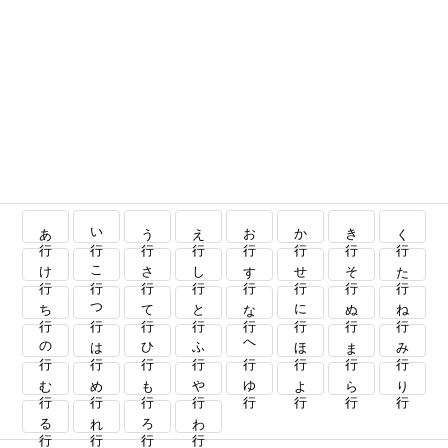
あ行
い行
う行
え行
お行
か行
き行
く行
け行
こ行
さ行
し行
す行
せ行
そ行
た行
ち行
つ行
て行
と行
な行
に行
ぬ行
ね行
の行
は行
ひ行
ふ行
へ行
ほ行
ま行
み行
む行
め行
も行
や行
ゆ行
よ行
ら行
り行
る行
れ行
ろ行
わ行