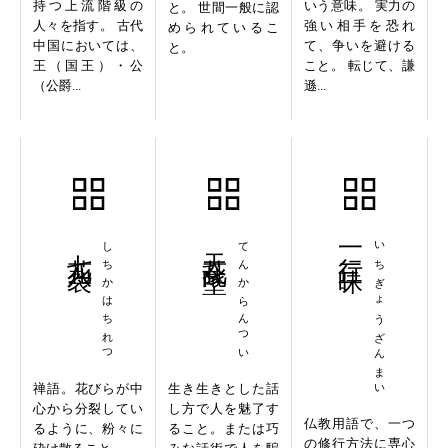
持つ上流階級の
いう意味。 実力の
と。 世間一般に認
人々を指す。 古代
強い相手を恐れ
められているこ
中国においては、
て、争いを避ける
と。
王（国王）・公
こと。 転じて、謙
（公爵...
遜...
七花八裂
しちかはちれつ
天花乱墜
てんからんつい
一行三昧
いちぎょうざんまい
禅語。花びらが中
生き生きとした話
心から分裂してい
し方で人を魅了す
仏教用語で、一つ
るように、粉々に
ること。または巧
の修行方法に専心