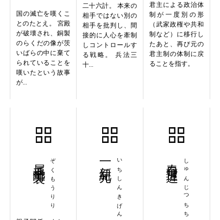
君主による政治体
二十六計。 本来の
国の滅亡を嘆くこ
制が一度別の形
相手ではない別の
とのたとえ。 宮殿
（武家政権や共和
相手を批判し、間
が破壊され、銅製
制など）に移行し
接的に人心を牽制
のらくだの像が茨
たあと、再び元の
しコントロールす
いばらの中に棄て
君主制の体制に戻
る戦略。 兵法三
られていることを
ることを指す。
十...
嘆いたという故事
が...
属毛離裏
ぞくもうりり
一新紀元
いちしんきげん
春日遅遅
しゅんじつちち