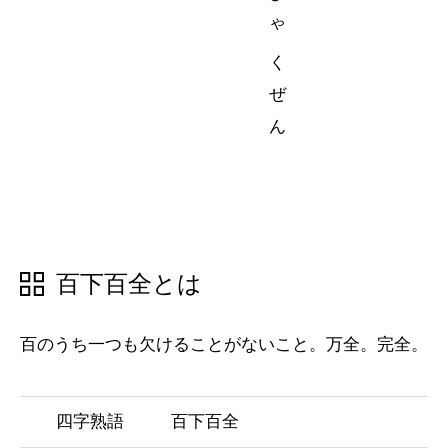
五十音順
五十音順
漢字検索
漢字検索
百下百全とは
百のうち一つも欠けることがないこと。万全。完全。
四字熟語
百下百全