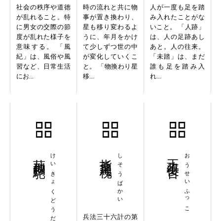
社会の秩序や道徳
時の流れと共に物
人が一度も足を踏
が乱れること。特
事が置き換わり、
み入れたことがな
に男女の交際の節
星も移り変わるよ
いこと。 「人跡」
度が乱れた様子を
うに、年月をかけ
は、人の足跡あし
意味する。 「風
て少しずつ世の中
あと。人の往来。
紀」は、風俗や風
が変化していくこ
「未踏」は、まだ
習など、日常生活
と。 「物換わり星
誰も足を踏み入
にお...
移...
れ...
荊棘銅駝
けいきょくどうだ
指桑罵槐
しそうばかい
王政復古
おうせいふっこ
兵法三十六計の第