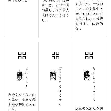
砕け散ること。
みな話術で人を騙
すること。 一つの
すこと。 古代中国
ことに心を集中さ
の梁りょうで雲光
せ、他のことに心
法師うんこうほう
を乱されない状態
し...
を指す。 仏教的
な...
自暴自棄
じぼうじき
忙中有閑
ぼうちゅうゆうかん
陳勝呉広
ちんしょうごこう
自分をダメなもの
と思い、将来を考
えない行動をとる
反乱の火ぶたを切
こと。