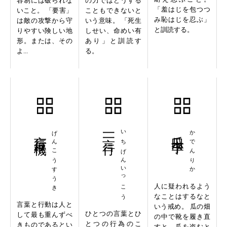
容易には破られな
の力ではどうする
「羞はじを包つつ
いこと。 「要害」
こともできないと
み恥はじを忍ぶ」
は敵の攻撃から守
いう意味。 「死生
と訓読する。
りやすい険しい地
しせい、命めい有
形。または、その
あり」と訓読す
よ...
る。
言行枢機
げんこうすうき
一言一行
いちげんいっこう
瓜田李下
かでんりか
人に疑われるよう
なことはするなと
言葉と行動は人と
いう戒め。 瓜の畑
ひとつの言葉とひ
して最も重んずべ
の中で靴を履き直
とつの行為のこ
きものであるとい
すと、瓜を盗むと