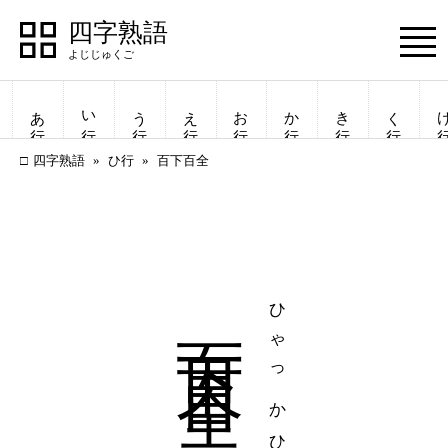
四字熟語
Menu
あ行
い行
う行
え行
お行
か行
き行
く行
け
四字熟語
ひ行
百下百全
百下百全
ひゃっかひゃくぜん
四字熟語
四字熟語
一覧表示
一覧表示