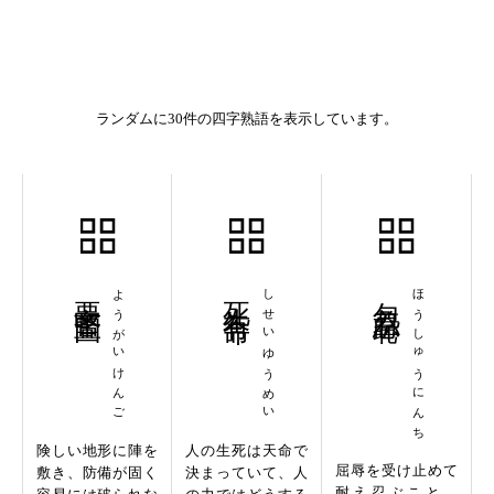
ランダムに30件の四字熟語を表示しています。
要害堅固
ようがいけんご
死生有命
しせいゆうめい
包羞忍恥
ほうしゅうにんち
険しい地形に陣を
人の生死は天命で
屈辱を受け止めて
敷き、防備が固く
決まっていて、人
耐え忍ぶこと。