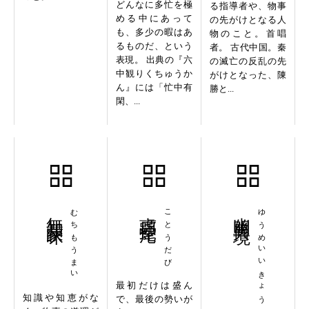
どんなに多忙を極
る指導者や、物事
める中にあって
の先がけとなる人
も、多少の暇はあ
物のこと。首唱
るものだ、という
者。 古代中国。秦
表現。 出典の『六
の滅亡の反乱の先
中観りくちゅうか
がけとなった、陳
ん』には「忙中有
勝と...
閑、...
無知蒙昧
むちもうまい
虎頭蛇尾
ことうだび
幽明異境
ゆうめいいきょう
最初だけは盛ん
知識や知恵がな
で、最後の勢いが