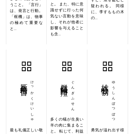
と。 また、特に意
うこと。 「言行」
疑われる。 同様
識せずに行った何
は、発言と行動。
に、李すももの木
気ない言動を意味
「枢機」は、物事
の...
し、それが他者に
の極めて重要な
影響を与えること
と...
も含...
厥角稽首
けっかくけいしゅ
群蟻附羶
ぐんぎふせん
雄心勃勃
ゆうしんぼつぼつ
多くの蟻が生臭い
羊の肉に集まるこ
最も礼儀正しい敬
勇気が溢れ出す様
と。 転じて、利益