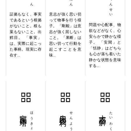
証拠もなく、事実
意志が強く思い切
であるという根拠
って物事を行う様
問題や心配事、物
がないこと。根も
子。 「剛毅」は意
欲などがなく、心
葉もないこと。出
志が強く屈しない
安らかで静かな様
鱈目。 「事実」
こと。 「果断」は
子。 「安閑」と
は、実際に起こっ
思い切って行動を
「恬静」はどちら
た事柄。現実に存
起こすことを意
も心が落ち着いた
在す...
味...
静かな状態を意味
する...
宝篋印塔
先用後利
せんようこうり
大惑不解
たいわくふかい