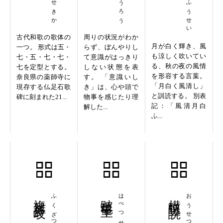
古代和歌の歌体の
周りの状況がわか
月が白く輝き、風
一つ。 形式は五・
らず、ぼんやりし
も涼しく吹いてい
七・五・七・七・
て意識がはっきり
る、秋の夜の風情
七を定型とする。
しない状態を表
を形容する言葉。
奈良県の薬師寺に
す。 「意識いし
「月白く風清し」
現存する仏足石歌
き」は、心や頭で
と訓読する。 別表
碑に刻まれた21...
物事を感じたり理
記：「風清月白
解した...
ふ...
複雑多岐
ふくざつたき
跛鼈千里
はべつせんり
横説竪説