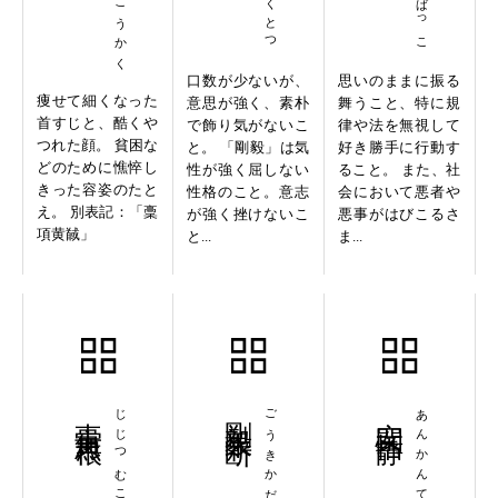
口数が少ないが、
思いのままに振る
痩せて細くなった
意思が強く、素朴
舞うこと、特に規
首すじと、酷くや
で飾り気がないこ
律や法を無視して
つれた顔。 貧困な
と。 「剛毅」は気
好き勝手に行動す
どのために憔悴し
性が強く屈しない
ること。 また、社
きった容姿のたと
性格のこと。意志
会において悪者や
え。 別表記：「稾
が強く挫けないこ
悪事がはびこるさ
項黄馘」
と...
ま...
事実無根
じじつむこん
剛毅果断
ごうきかだん
安閑恬静
あんかんてんせい