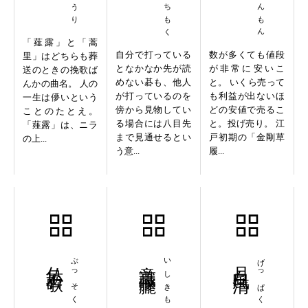
「薤露」と「蒿
自分で打っている
数が多くても値段
里」はどちらも葬
となかなか先が読
が非常に安いこ
送のときの挽歌ば
めない碁も、他人
と。 いくら売って
んかの曲名。 人の
が打っているのを
も利益が出ないほ
一生は儚いという
傍から見物してい
どの安値で売るこ
ことのたとえ。
る場合には八目先
と。投げ売り。 江
「薤露」は、ニラ
まで見通せるとい
戸初期の「金剛草
の上...
う意...
履...
仏足石歌
ぶっそくせきか
意識朦朧
いしきもうろう
月白風清
げっぱくふうせい