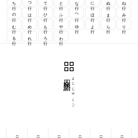
ち行
つ行
て行
と行
な行
に行
ぬ行
ね行
の行
は行
ひ行
ふ行
へ行
ほ行
ま行
み行
む行
め行
も行
や行
ゆ行
よ行
ら行
り行
る行
れ行
ろ行
わ行
四字熟語
よじじゅくご