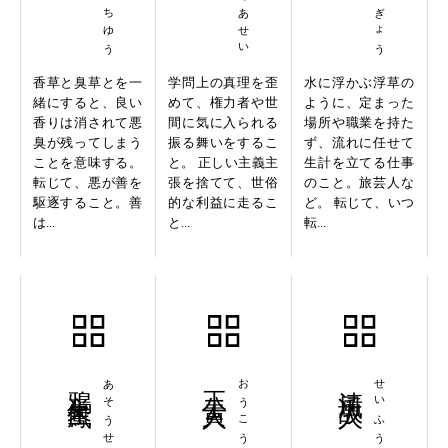
香草と臭草とを一
学問上の真理を歪
水に浮かぶ浮草の
緒にすると、良い
めて、権力者や世
ように、定まった
香りは消されて悪
間に気に入られる
場所や職業を持た
臭が残ってしまう
振る舞いをするこ
ず、流れに任せて
ことを意味する。
と。 正しい主義主
生計を立てる仕事
転じて、悪が善を
張を捨てて、世俗
のこと。旅芸人な
駆逐すること。善
的な利益に走るこ
ど。 転じて、いつ
は...
と...
転...
鴉巣生鳳
あそうせいほう
王公貴人
おうこうきじん
清風故人
せいふうこじん