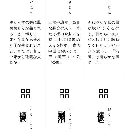
鴉からすの巣に鳳
王侯や諸侯、高貴
さわやかな秋の風
おおとりが生まれ
な身分の人々、ま
が吹いてくるの
ること。転じて、
たは権力や財力を
は、昔からの友人
愚かな親から優れ
持つ上流階級の
が久しぶりに訪ね
た子が生まれるこ
人々を指す。 古代
てくれたようだと
と。または、貧し
中国においては、
いう意味。 「清
い家から聡明な人
王（国王）・公
風」は清らかな風
物が...
（公爵...
で、こ...
槁項黄馘
こうこうこうかく
剛毅木訥
ごうきぼくとつ
横行跋扈
おうこうばっこ