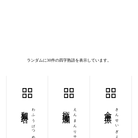
ランダムに30件の四字熟語を表示しています。
和風月名
わふうげつめい
衍曼流爛
えんまんりゅうらん
金声玉振
きんせいぎょくしん