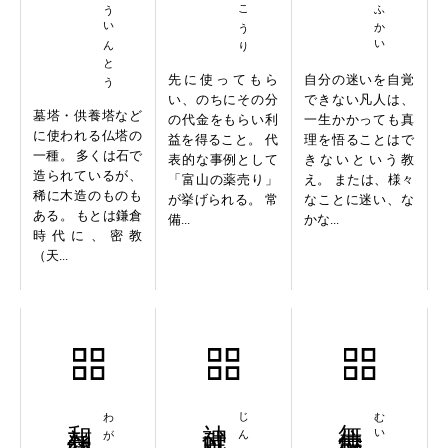
ほうきょういんとう
先に使ってもら
自分の迷いを自覚
い、のちにその分
できない凡人は、
墓塔・供養塔など
の代金をもらい利
一生かかっても真
に使われる仏塔の
益を得ること。 代
理を悟ることはで
一種。 多くは石で
表的な事例として
きないという教
造られているが、
「富山の薬売り」
え。 または、様々
稀に木造のものも
が挙げられる。 常
なことに迷い、な
ある。 もとは鎌倉
備...
かな...
時代に、密教
（天...
和顔愛語
神武以来
無位無冠