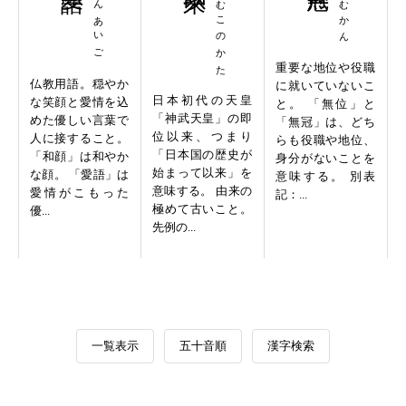
わがんあいご
じんむこのかた
むいむかん
重要な地位や役職
仏教用語。穏やか
に就いていないこ
日本初代の天皇
な笑顔と愛情を込
と。 「無位」と
「神武天皇」の即
めた優しい言葉で
「無冠」は、どち
位以来、つまり
人に接すること。
らも役職や地位、
「日本国の歴史が
「和顔」は和やか
身分がないことを
始まって以来」を
な顔。 「愛語」は
意味する。 別表
意味する。 由来の
愛情がこもった
記：...
極めて古いこと。
優...
先例の...
一覧表示
五十音順
漢字検索