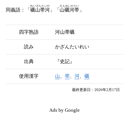
れいざんたいが
さんれいかたい
同義語：「
礪山帯河
」「
山礪河帯
」
四字熟語
河山帯礪
読み
かざんたいれい
出典
『史記』
使用漢字
山
、
帯
、
河
、
礪
最終更新日：2026年2月17日
Ads by Google