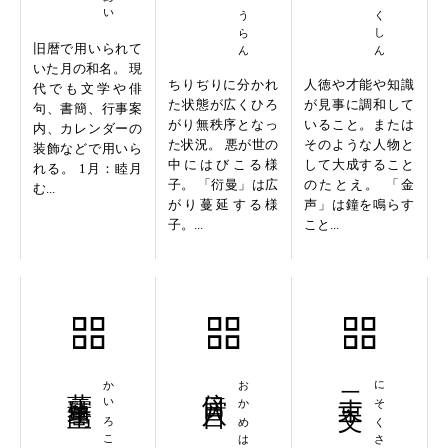
旧暦で用いられて
いた月の和名。 現
ちりぢりに分かれ
人徳や才能や知識
代でも文学や俳
た状態が広くひろ
が見事に調和して
句、書簡、行事案
がり無秩序となっ
いること。または
内、カレンダーの
た状況。 悪が世の
そのような人物と
装飾などで用いら
中にはびこる様
して大成すること
れる。 1月：睦月
子。 「衍曼」は広
のたとえ。 「金
む...
がり蔓延する様
声」は鐘を鳴らす
子。...
こと...
薤露蒿里
かいろこうり
傍目八目
おかめはちもく
二束三文
にそくさんもん