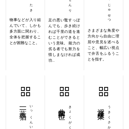
おうせつじゅせつ
物事などが入り組
足の悪い鼈すっぽ
んでいて、しかも
んでも、歩き続け
さまざまな角度や
多方面に関わり、
れば千里の道を進
方向から自由に理
全体を把握するこ
むことができると
屈や意見を述べる
とが困難なこと。
いう意味。 能力の
こと、幅広い視点
劣る者でも努力を
で弁舌をふるうこ
惜しまなければ成
とを指す。
功...
一薫一蕕
いっくんいちゆう
曲学阿世
きょくがくあせい
浮草稼業
うきくさかぎょう