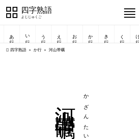
四字熟語
Menu
あ行
い行
う行
え行
お行
か行
き行
く行
け
四字熟語
か行
河山帯礪
河山帯礪
かざんたいれい
四字熟語
四字熟語
一覧表示
一覧表示