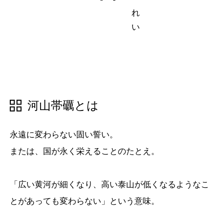
五十音順
五十音順
漢字検索
漢字検索
河山帯礪とは
永遠に変わらない固い誓い。
または、国が永く栄えることのたとえ。
「広い黄河が細くなり、高い泰山が低くなるようなこ
とがあっても変わらない」という意味。