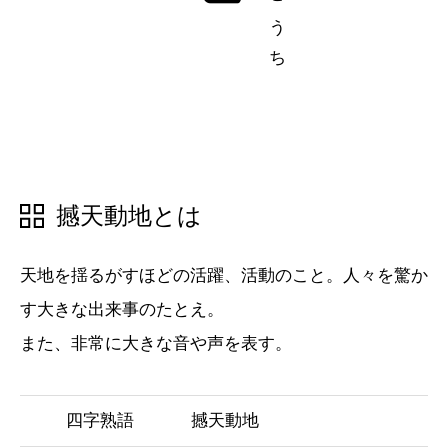
五十音順
五十音順
漢字検索
漢字検索
撼天動地とは
天地を揺るがすほどの活躍、活動のこと。人々を驚か
す大きな出来事のたとえ。
また、非常に大きな音や声を表す。
四字熟語
撼天動地