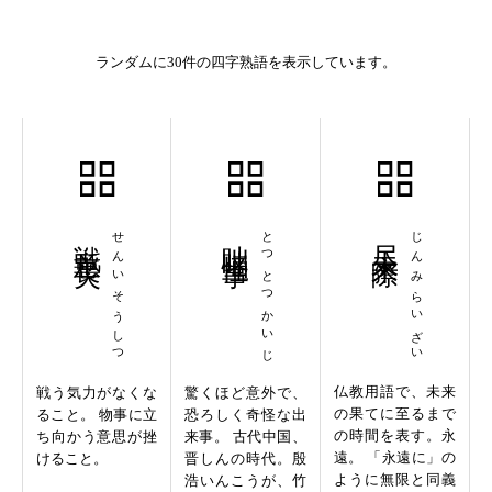
ランダムに30件の四字熟語を表示しています。
戦意喪失
せんいそうしつ
咄咄怪事
とつとつかいじ
尽未来際
じんみらいざい
仏教用語で、未来
戦う気力がなくな
驚くほど意外で、
の果てに至るまで
ること。 物事に立
恐ろしく奇怪な出
の時間を表す。永
ち向かう意思が挫
来事。 古代中国、
遠。 「永遠に」の
けること。
晋しんの時代。殷
ように無限と同義
浩いんこうが、竹