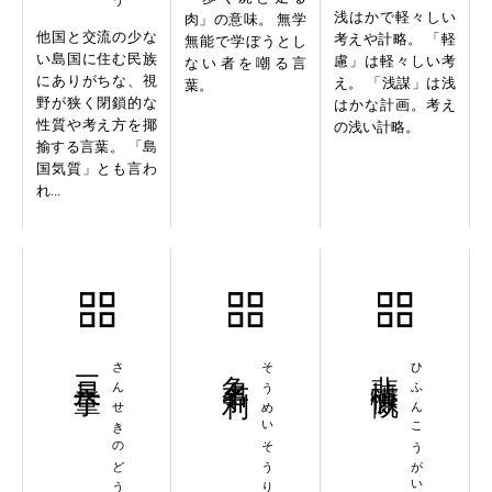
浅はかで軽々しい
肉」の意味。 無学
他国と交流の少な
考えや計略。 「軽
無能で学ぼうとし
い島国に住む民族
慮」は軽々しい考
ない者を嘲る言
にありがちな、視
え。 「浅謀」は浅
葉。
野が狭く閉鎖的な
はかな計画。考え
性質や考え方を揶
の浅い計略。
揄する言葉。 「島
国気質」とも言わ
れ...
三尺童子
さんせきのどうじ
争名争利
そうめいそうり
悲憤慷慨
ひふんこうがい