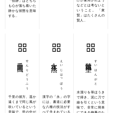
けが重用されよう
「恬静」はどちら
などとは考ないと
も心が落ち着いた
いうこと。 「衆
静かな状態を意味
賢」はたくさんの
する...
賢人...
千里同風
せんりどうふう
永字八法
えいじはっぽう
彗氾画塗
すいはんがと
水溜りを箒ほうき
千里の彼方、遥か
漢字の「永」の字
で掃き、泥に刀で
遠くまで同じ風が
には、書道に必要
線を引くという意
吹いているという
な八種の技法がす
味で、非常に簡単
意味で、世の中が
べて含まれている
にできる物事のた