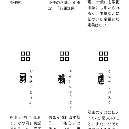
雨。 一般にも学術
流作家。
小便の意味。 別表
用語にも用いられ
記：「行屎送尿」
るが、雨量などに
基づいた定量的な
定義はない。
同姓同名
どうせいどうめい
雄心勃勃
ゆうしんぼつぼつ
君側之悪
くんそくのあく
君主のそばに仕え
姓名が同じ読み
勇気が溢れ出す様
ている悪人のこ
で、かつ同じ表記
子。 「雄心」は
と。また、ひそか
であること。 漢字
雄々しい心、勇