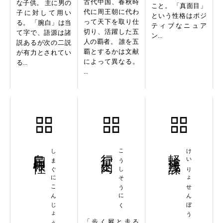
古代中国、春秋時
な子供。 主に男の
こと。 「真面目」
代に周王朝に代わ
子に対して用い
という性格はポジ
って天下を取り仕
る。 「腕白」は当
ティブなニュア
切り、活躍した五
て字で、語源は諸
ン...
人の覇者。 誰を五
説あるが次の二説
覇とするかは文献
が有力とされてい
によって異なる。
る...
...
島国根性
しまぐにこんじょう
行尸走肉
こうしそうにく
軽慮浅謀
けいりょせんぼう
「歩く屍と走る