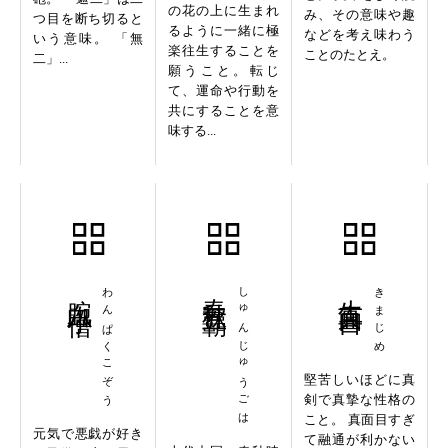
の花の上に生まれ
み、その意味や趣
つ目を断ち切ると
るように一緒に極
などを考え味わう
いう意味。 「無
楽往生することを
ことのたとえ。
二」...
願うこと。転じ
て、運命や行動を
共にすることを意
味する...
腕白小僧
わんぱくこぞう
春秋五覇
しゅんじゅうごは
生真面目
きまじめ
堅苦しいほどに真
剣で真摯な性格の
こと。 真面目すぎ
元気で悪戯が好き
て融通が利かない