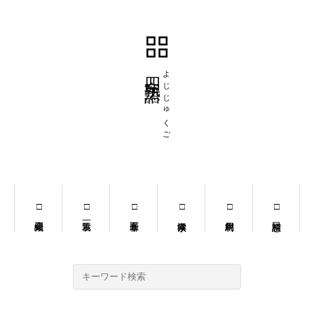
四字熟語
よじじゅくご