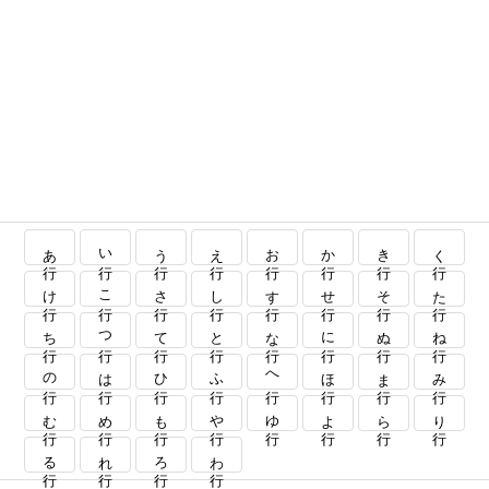
あ行
い行
う行
え行
お行
か行
き行
く行
け行
こ行
さ行
し行
す行
せ行
そ行
た行
ち行
つ行
て行
と行
な行
に行
ぬ行
ね行
の行
は行
ひ行
ふ行
へ行
ほ行
ま行
み行
む行
め行
も行
や行
ゆ行
よ行
ら行
り行
る行
れ行
ろ行
わ行