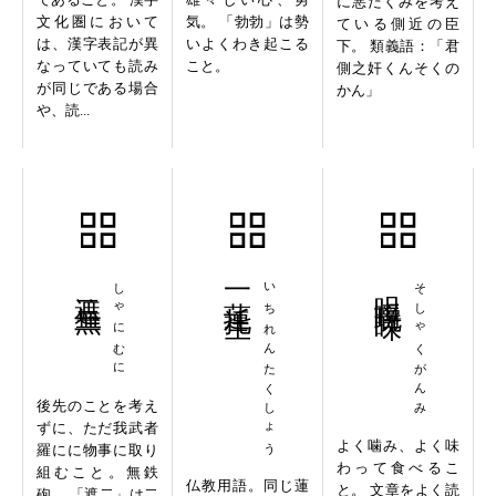
に悪だくみを考え
文化圏において
気。 「勃勃」は勢
ている側近の臣
は、漢字表記が異
いよくわき起こる
下。 類義語：「君
なっていても読み
こと。
側之奸くんそくの
が同じである場合
かん」
や、読...
遮二無二
しゃにむに
一蓮托生
いちれんたくしょう
咀嚼玩味
そしゃくがんみ
後先のことを考え
ずに、ただ我武者
よく噛み、よく味
羅にに物事に取り
わって食べるこ
組むこと。無鉄
仏教用語。同じ蓮
と。 文章をよく読
砲。 「遮二」は二