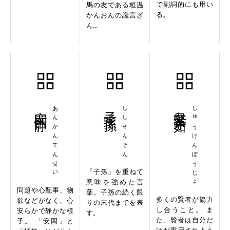
で副詞的にも用い
馬の友である桓温
る。
かんおんの讒言ざ
ん...
安閑恬静
あんかんてんせい
子子孫孫
ししそんそん
衆賢茅茹
しゅうけんぼうじょ
「子孫」を重ねて
意味を強めた言
問題や心配事、物
葉。子孫の続く限
多くの賢者が協力
欲などがなく、心
りの末代までを表
し合うこと。 ま
安らかで静かな様
す。
た、賢者は自分だ
子。 「安閑」と