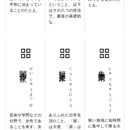
平和に治まってい
ということ。 以下
とえ。
ることのたとえ。
はその八つの技法
で、書道の基礎的
な...
閨秀作家
けいしゅうさっか
行屎走尿
こうしそうにょう
集中豪雨
しゅうちゅうごうう
芸術や学問などの
ありふれた日常生
狭い地域に短時間
分野で、女性であ
活のこと。 「屎」
に集中して降る大
ることを表す。女
は大便、「尿」は