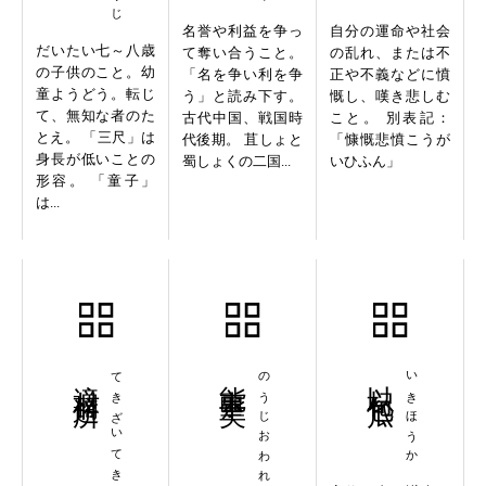
名誉や利益を争っ
自分の運命や社会
だいたい七～八歳
て奪い合うこと。
の乱れ、または不
の子供のこと。幼
「名を争い利を争
正や不義などに憤
童ようどう。転じ
う」と読み下す。
慨し、嘆き悲しむ
て、無知な者のた
古代中国、戦国時
こと。 別表記：
とえ。 「三尺」は
代後期。 苴しょと
「慷慨悲憤こうが
身長が低いことの
蜀しょくの二国...
いひふん」
形容。 「童子」
は...
適材適所
てきざいてきしょ
能事畢矣
のうじおわれり
以杞包瓜
いきほうか