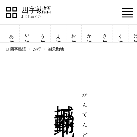
四字熟語
Menu
あ行
い行
う行
え行
お行
か行
き行
く行
け
四字熟語
か行
撼天動地
撼天動地
かんてんどうち
四字熟語
四字熟語
一覧表示
一覧表示