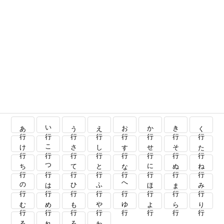
あ行
い行
う行
え行
お行
か行
き行
く行
け行
こ行
さ行
し行
す行
せ行
そ行
た行
ち行
つ行
て行
と行
な行
に行
ぬ行
ね行
の行
は行
ひ行
ふ行
へ行
ほ行
ま行
み行
む行
め行
も行
や行
ゆ行
よ行
ら行
り行
る行
れ行
ろ行
わ行