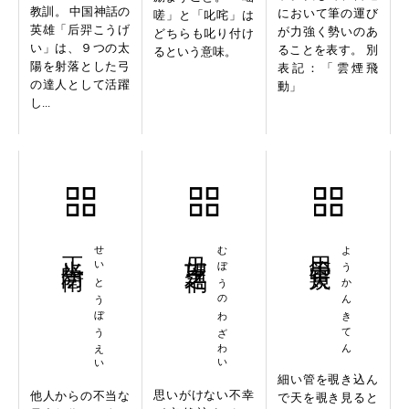
教訓。 中国神話の
において筆の運び
嗟」と「叱咤」は
英雄「后羿こうげ
が力強く勢いのあ
どちらも叱り付け
い」は、９つの太
ることを表す。 別
るという意味。
陽を射落とした弓
表記：「雲煙飛
の達人として活躍
動」
し...
正当防衛
せいとうぼうえい
毋望之禍
むぼうのわざわい
用管窺天
ようかんきてん
細い管を覗き込ん
思いがけない不幸
他人からの不当な
で天を覗き見ると