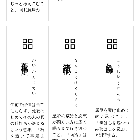
じっと考えこむこ
と。 同じ意味の...
蓋棺事定
がいかんじてい
南洽北暢
なんこうほくちょう
包羞忍恥
ほうしゅうにんち
生前の評価は当て
屈辱を受け止めて
にならず、死後は
皇帝の威光と恩恵
耐え忍ぶこと。
じめてその人の真
が四方八方に広く
「羞はじを包つつ
の値打ちが決まる
隅々まで行き渡る
み恥はじを忍ぶ」
という意味。 「棺
こと。 「南洽」は
と訓読する。
を蓋いて事定ま