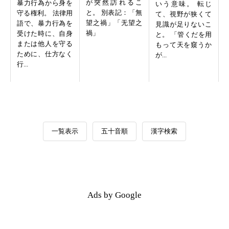
が突然訪れるこ
暴力行為から身を
いう意味。 転じ
と。 別表記：「無
守る権利。 法律用
て、視野が狭くて
望之禍」「无望之
語で、暴力行為を
見識が足りないこ
禍」
受けた時に、自身
と。 「管くだを用
または他人を守る
もって天を窺うか
ために、仕方なく
が...
行...
一覧表示
五十音順
漢字検索
Ads by Google