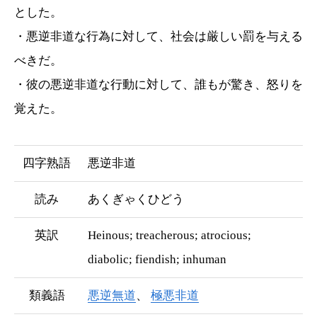
とした。
・悪逆非道な行為に対して、社会は厳しい罰を与える
べきだ。
・彼の悪逆非道な行動に対して、誰もが驚き、怒りを
覚えた。
四字熟語
悪逆非道
読み
あくぎゃくひどう
英訳
Heinous; treacherous; atrocious;
diabolic; fiendish; inhuman
類義語
悪逆無道
極悪非道