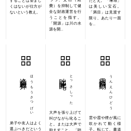
することは望まし
たとえ。 「琳琅」
費）を抑制して健
くはないが仕方が
は美しい宝石。
全な財政運営を行
ないという教え。
「満目」は見渡す
うことを指す。
限り、あたり一面
「開源」は川の水
を...
源を開...
逢蒙殺羿
ほうもうさつげい
咄嗟叱咤
とっさしった
雲烟飛動
うんえんひどう
大声を張り上げて
雲や霞や煙が風に
叫びながら叱るこ
弟子や友人はよく
吹かれて動く様
と。または大声で
選ぶべきだという
子。転じて、書道
励ますこと。 「咄