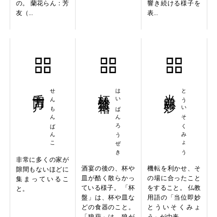
の。 蘭花らん：芳
響き続ける様子を
友（...
表...
千門万戸
せんもんばんこ
杯盤狼藉
はいばんろうぜき
当意即妙
とういそくみょう
非常に多くの家が
酒宴の後の、杯や
機転を利かせ、そ
隙間もないほどに
皿が酷く散らかっ
の場に合ったこと
集まっているこ
ている様子。 「杯
をすること。 仏教
と。
盤」は、杯や皿な
用語の「当位即妙
どの食器のこと。
とういそくみょ
「狼藉」は、狼が
う」が由来。