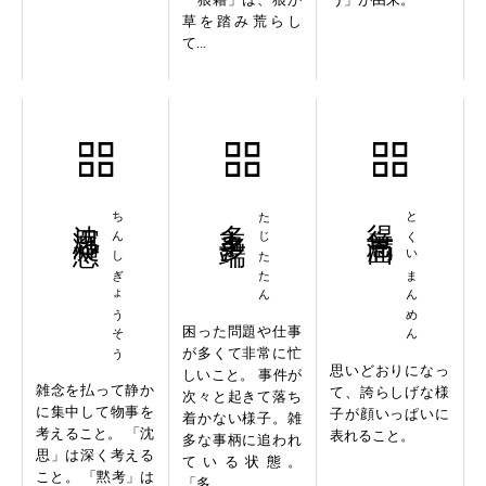
草を踏み荒らし
て...
沈思凝想
ちんしぎょうそう
多事多端
たじたたん
得意満面
とくいまんめん
困った問題や仕事
が多くて非常に忙
思いどおりになっ
しいこと。 事件が
雑念を払って静か
て、誇らしげな様
次々と起きて落ち
に集中して物事を
子が顔いっぱいに
着かない様子。雑
考えること。 「沈
表れること。
多な事柄に追われ
思」は深く考える
ている状態。
こと。 「黙考」は
「多...