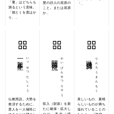
「量」はどちらも
楚の詩人の屈原の
「...
測るという意味。
こと。または屈原
「徳とくを度はか
か...
り、...
一殺多生
いっせつたしょう
開源節流
かいげんせつりゅう
琳琅満目
りんろうまんもく
仏教用語。大勢を
美しいもの、素晴
収入（財源）を新
救済するために、
らしいものが満ち
たに確保・拡大し
悪人を一人犠牲に
溢れていることの
つつ、支出（経