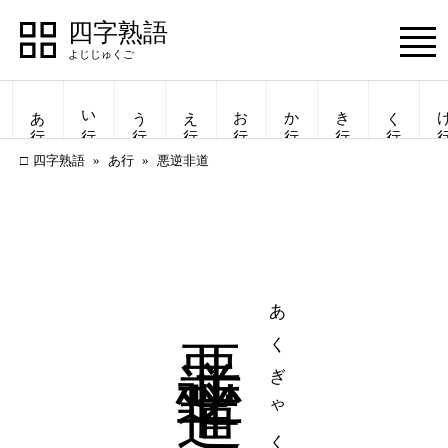
四字熟語
Menu
あ行
い行
う行
え行
お行
か行
き行
く行
け
四字熟語
あ行
悪逆非道
悪逆非道
あくぎゃくひどう
四字熟語
四字熟語
一覧表示
一覧表示