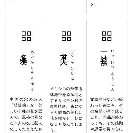
を...
名花十友
めいかじゅうゆう
月下美人
げっかびじん
一結杳然
いっけつようぜん
メキシコの熱帯雨
林地帯を原産地と
中国の宋の詩人
文章や詩などが終
するサボテン科の
「曾端伯」が、美
わった後にも、そ
多肉植物。 夜にな
しい十種の花を選
の余韻が深く残る
ると純白の美しい
んで、風格の異な
こと。 作品が終わ
花を咲かせ、朝に
る十人の友に擬人
っても、その感動
なると萎んでしま
化してたとえたも
や思索が長く心に
う...