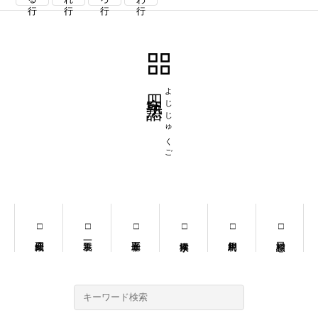
四字熟語
よじじゅくご