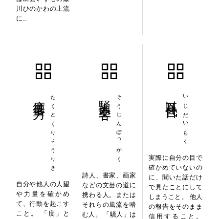
川ひのかわの上流
に...
度徳量力
たくとくりょうりき
騒人墨客
そうじんぼっかく
以耳代目
いじだいもく
実際に自分の目で
確かめていないの
詩人、書家、画家
に、聞いた話だけ
自分や他人の人望
などの文芸の道に
で見たことにして
や力量を確かめ
携わる人。または
しまうこと。 他人
て、行動を起こす
それらの風流を嗜
の報告をそのまま
こと。 「度」と
む人。 「騒人」は
信用すること。