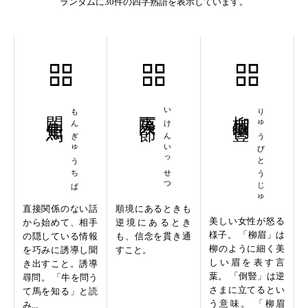
ランダムに30件の四字熟語を表示しています。
問牛知馬
もんぎゅうちば
夷険一節
いけんいっせつ
柳眉倒豎
りゅうびとうじゅ
直接関係のない話
順境にあるときも
美しい女性が怒る
から始めて、相手
逆境にあるとき
様子。 「柳眉」は
の隠している情報
も、信念を貫き通
柳のように細く美
を巧みに誘導し聞
すこと。
しい眉を表す言
き出すこと。誘導
葉。 「倒豎」は逆
尋問。 「牛を問う
さまに立てるとい
て馬を知る」と読
う意味。 「柳眉
み...