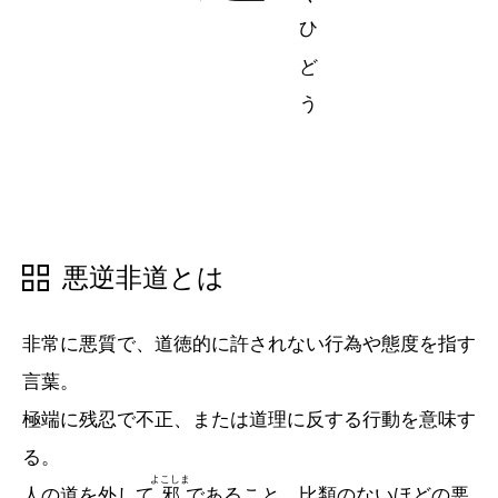
五十音順
五十音順
漢字検索
漢字検索
悪逆非道とは
非常に悪質で、道徳的に許されない行為や態度を指す
言葉。
極端に残忍で不正、または道理に反する行動を意味す
る。
よこしま
人の道を外して
邪
であること。比類のないほどの悪