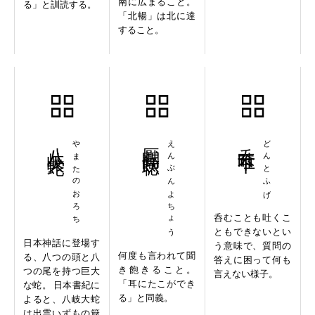
南に広まること。
る」と訓読する。
「北暢」は北に達
すること。
八岐大蛇
やまたのおろち
厭聞飫聴
えんぶんよちょう
呑吐不下
どんとふげ
呑むことも吐くこ
ともできないとい
日本神話に登場す
う意味で、質問の
何度も言われて聞
る、八つの頭と八
答えに困って何も
き飽きること。
つの尾を持つ巨大
言えない様子。
「耳にたこができ
な蛇。 日本書紀に
る」と同義。
よると、八岐大蛇
は出雲いずもの簸