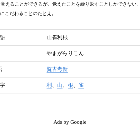
を覚えることができるが、覚えたことを繰り返すことしかできない
識にこだわることのたとえ。
語
山雀利根
やまがらりこん
語
覧古考新
字
利
、
山
、
根
、
雀
Ads by Google