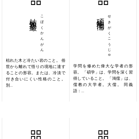
枯木寒巌
こぼくかんがん
碩学鴻儒
せきがくこうじゅ
枯れた木と冷たい岩のこと。 俗
学問を修めた偉大な学者の形
世から離れて悟りの境地に達す
容。 「碩学」は、学問を深く習
ることの形容。または、冷淡で
得していること。 「鴻儒」は、
付き合いにくい性格のこと。
儒教の大学者。大儒。 同義
別...
語：...