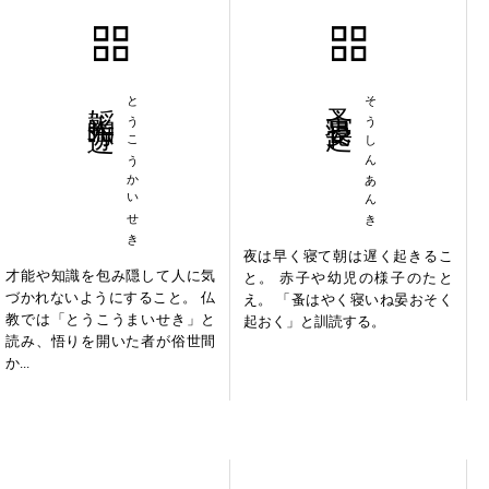
韜光晦迹
とうこうかいせき
蚤寝晏起
そうしんあんき
夜は早く寝て朝は遅く起きるこ
才能や知識を包み隠して人に気
と。 赤子や幼児の様子のたと
づかれないようにすること。 仏
え。 「蚤はやく寝いね晏おそく
教では「とうこうまいせき」と
起おく」と訓読する。
読み、悟りを開いた者が俗世間
か...