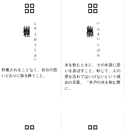
縦横自在
じゅうおうじざい
飲水思源
いんすいしげん
水を飲むときに、その水源に思
邪魔されることなく、自分の思
いを及ぼすこと。転じて、人の
いどおりに振る舞うこと。
恩を忘れてはいけないという戒
めの言葉。 「井戸の水を飲む際
に...