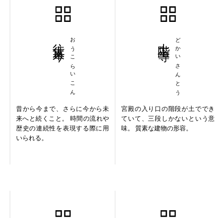
往古来今
おうこらいこん
土階三等
どかいさんとう
昔から今まで、さらに今から未
宮殿の入り口の階段が土ででき
来へと続くこと。 時間の流れや
ていて、三段しかないという意
歴史の連続性を表現する際に用
味。 質素な建物の形容。
いられる。