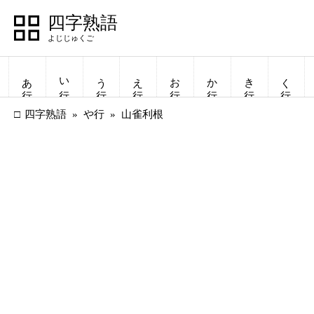
四字熟語
あ行
い行
う行
え行
お行
か行
き行
く行
四字熟語
や行
山雀利根