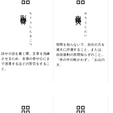
彫心鏤骨
ちょうしんるこつ
夜郎自大
やろうじだい
世間を知らないで、自分の力を
過大に評価すること、または、
詩や小説を書く際、文章を洗練
自信過剰の世間知らずのこと。
させるため、全身の骨や心にま
「井の中の蛙かわず」「お山の
で浸透するほどの苦労をするこ
大...
と。