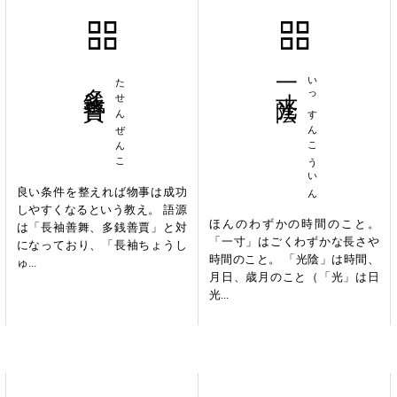
多銭善賈
たせんぜんこ
一寸光陰
いっすんこういん
良い条件を整えれば物事は成功
しやすくなるという教え。 語源
ほんのわずかの時間のこと。
は「長袖善舞、多銭善賈」と対
「一寸」はごくわずかな長さや
になっており、「長袖ちょうし
時間のこと。 「光陰」は時間、
ゅ...
月日、歳月のこと（「光」は日
光...