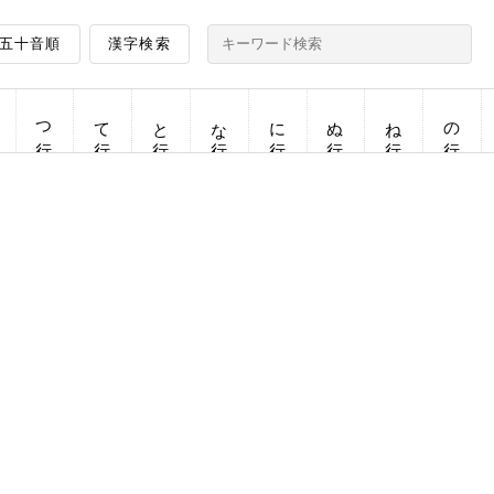
五十音順
漢字検索
つ行
て行
と行
な行
に行
ぬ行
ね行
の行