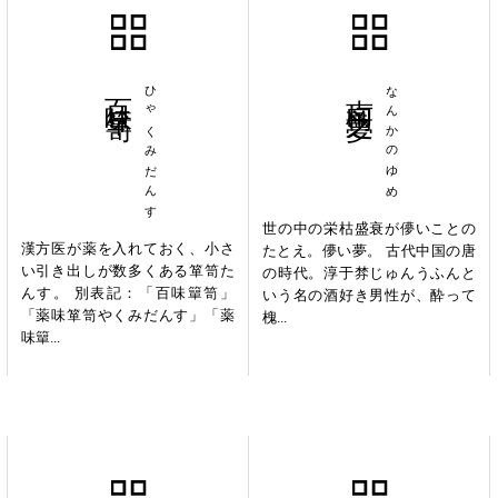
百味箪笥
ひゃくみだんす
南柯之夢
なんかのゆめ
世の中の栄枯盛衰が儚いことの
漢方医が薬を入れておく、小さ
たとえ。儚い夢。 古代中国の唐
い引き出しが数多くある箪笥た
の時代。淳于棼じゅんうふんと
んす。 別表記：「百味簞笥」
いう名の酒好き男性が、酔って
「薬味箪笥やくみだんす」「薬
槐...
味簞...