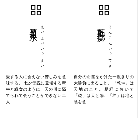
盈盈一水
えいえいいっすい
乾坤一擲
けんこんいってき
愛する人に会えない苦しみを意
自分の命運をかけた一度きりの
味する。 七夕伝説に登場する牽
大勝負に出ること。 「乾坤」は
牛と織女のように、天の川に隔
天地のこと。易経において
てられて会うことができない二
「乾」は天と陽、「坤」は地と
人...
陰を意...