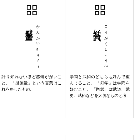
感慨無量
かんがいむりょう
好学尚武
こうがくしょうぶ
計り知れないほど感慨が深いこ
学問と武術のどちらも好んで重
と。 「感無量」という言葉はこ
んじること。 「好学」は学問を
れを略したもの。
好むこと。 「尚武」は武道、武
勇、武術などを大切なものと考...