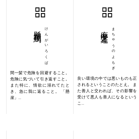
懸崖勒馬
けんがいろくば
麻中之蓬
まちゅうのよもぎ
間一髪で危険を回避すること。
良い環境の中では悪いものも正
危険に気づいて引き返すこと。
されるということのたとえ。 ま
また特に、情欲に溺れてたと
た善人と交われば、その影響を
き、急に我に返ること。 「懸
受けて悪人も善人になるという
崖」...
こ...