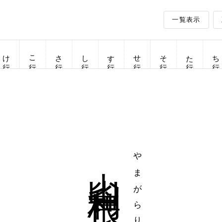
一覧表示
け行
こ行
さ行
し行
す行
せ行
そ行
た行
ち行
山雀利根
やまがらりこん