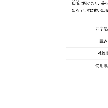
山雀
は頭が良く、芸
知ろうせずに古い知
四字熟
読み
対義
使用漢