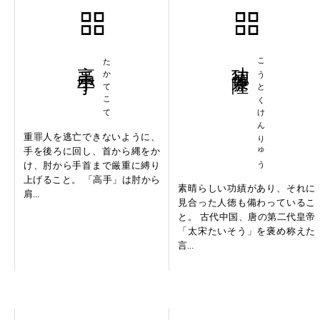
高手小手
たかてこて
功徳兼隆
こうとくけんりゅう
重罪人を逃亡できないように、
手を後ろに回し、首から縄をか
け、肘から手首まで厳重に縛り
上げること。 「高手」は肘から
素晴らしい功績があり、それに
肩...
見合った人徳も備わっているこ
と。 古代中国、唐の第二代皇帝
「太宋たいそう」を褒め称えた
言...