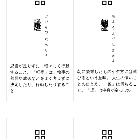
軽率短慮
けいそつたんりょ
朝盈夕虚
ちょうえいせききょ
思慮が足りずに、軽々しく行動
朝に繁栄したものが夕方には滅
すること。 「軽率」は、物事の
びるという意味。 人生の儚いこ
善悪や成否などをよく考えずに
とのたとえ。 「盈」は満ちるこ
決定したり、行動したりするこ
と。 「虚」は中身が空っぽの...
と...