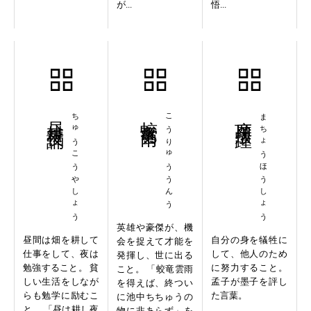
が...
悟...
昼耕夜誦
ちゅうこうやしょう
蛟竜雲雨
こうりゅううんう
摩頂放踵
まちょうほうしょう
英雄や豪傑が、機
昼間は畑を耕して
自分の身を犠牲に
会を捉えて才能を
仕事をして、夜は
して、他人のため
発揮し、世に出る
勉強すること。 貧
に努力すること。
こと。 「蛟竜雲雨
しい生活をしなが
孟子が墨子を評し
を得えば、終つい
らも勉学に励むこ
た言葉。
に池中ちちゅうの
と。 「昼は耕し夜
物に非あらず」を