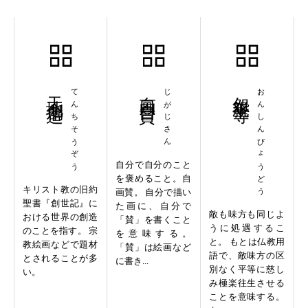
天地創造
てんちそうぞう
自画自賛
じがじさん
怨親平等
おんしんびょうどう
自分で自分のこと
を褒めること。自
キリスト教の旧約
画賛。 自分で描い
聖書『創世記』に
た画に、自分で
敵も味方も同じよ
おける世界の創造
「賛」を書くこと
うに処遇するこ
のことを指す。 宗
を意味する。
と。 もとは仏教用
教絵画などで題材
「賛」は絵画など
語で、敵味方の区
とされることが多
に書き...
別なく平等に慈し
い。
み極楽往生させる
ことを意味する。