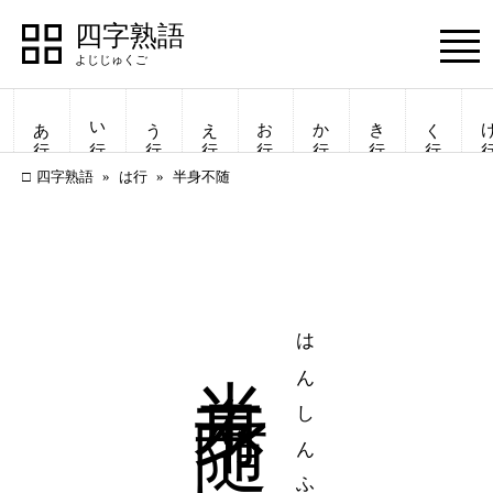
四字熟語
Menu
あ行
い行
う行
え行
お行
か行
き行
く行
け
四字熟語
は行
半身不随
半身不随
はんしんふずい
四字熟語
四字熟語
一覧表示
一覧表示