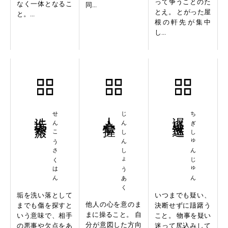
って争うことのた
なく一体となるこ
同...
とえ。 とがった屋
と。...
根の軒先が集中
し...
洗垢索瘢
せんこうさくはん
人心掌握
じんしんしょうあく
遅疑逡巡
ちぎしゅんじゅん
垢を洗い落として
いつまでも疑い、
他人の心を意のま
までも傷を探すと
決断せずに躊躇う
まに操ること。 自
いう意味で、相手
こと。 物事を疑い
分が意図した方向
の悪事や欠点をあ
迷って尻込みして