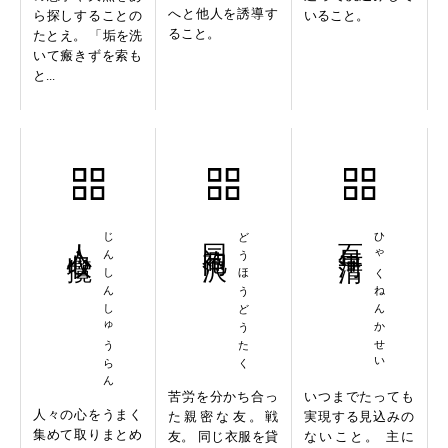
へと他人を誘導す
ら探しすることの
いること。
ること。
たとえ。 「垢を洗
いて瘢きずを索も
と...
人心収攬
じんしんしゅうらん
同袍同沢
どうほうどうたく
百年河清
ひゃくねんかせい
苦労を分かち合っ
いつまでたっても
人々の心をうまく
た親密な友。戦
実現する見込みの
集めて取りまとめ
友。 同じ衣服を貸
ないこと。 主に