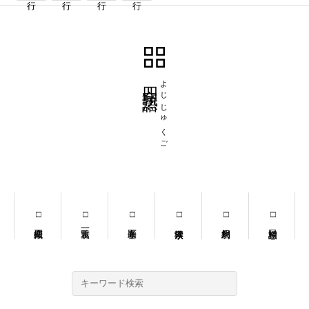
四字熟語
よじじゅくご