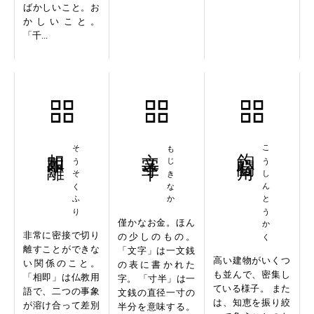
ばかしいこと。お
かしいこと。
「千...
相即不離
そうそくふり
文字寸半
もじきなか
鉤心闘角
こうしんとうかく
僅かなお金。ほん
非常に密接で切り
の少しのもの。
離すことができな
「文字」は一文銭
高い建物がいくつ
い関係のこと。
の表に書かれた
も並んで、密集し
「相即」は仏教用
字。 「寸半」は一
ている様子。 また
語で、二つの事象
文銭の直径一寸の
は、知恵を振り絞
が溶け合って差別
半分を意味する。