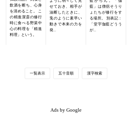
ように弱々しく見
藍がらん。「伽
飲酒を断ち、心身
せておき、相手が
藍」は僧侶そうり
を清めること。 こ
油断したときに、
ょたちが修行をす
の精進潔斎の修行
兎のように素早い
る場所。 別表記：
時に食べる野菜中
動きで本来の力を
「堂宇伽藍どうう
心の料理を「精進
発...
が...
料理」という。
一覧表示
五十音順
漢字検索
Ads by Google