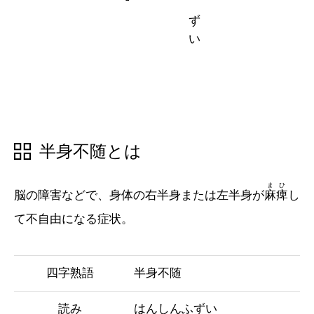
五十音順
五十音順
漢字検索
漢字検索
半身不随とは
まひ
脳の障害などで、身体の右半身または左半身が
麻痺
し
て不自由になる症状。
四字熟語
半身不随
読み
はんしんふずい