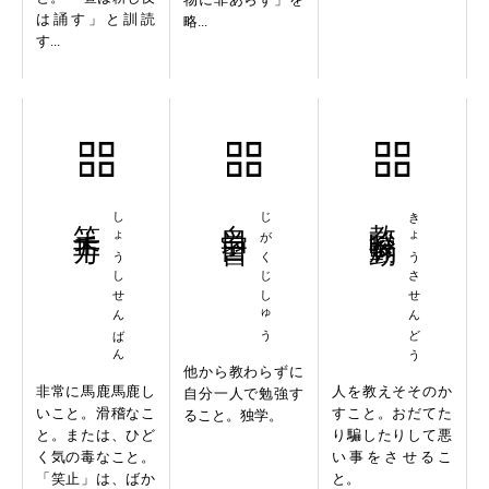
は誦す」と訓読
略...
す...
笑止千万
しょうしせんばん
自学自習
じがくじしゅう
教唆煽動
きょうさせんどう
他から教わらずに
非常に馬鹿馬鹿し
人を教えそそのか
自分一人で勉強す
いこと。滑稽なこ
すこと。おだてた
ること。独学。
と。または、ひど
り騙したりして悪
く気の毒なこと。
い事をさせるこ
「笑止」は、ばか
と。