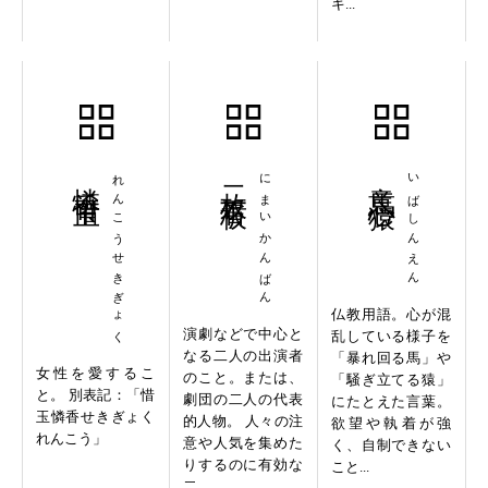
キ...
憐香惜玉
れんこうせきぎょく
二枚看板
にまいかんばん
意馬心猿
いばしんえん
仏教用語。心が混
演劇などで中心と
乱している様子を
なる二人の出演者
「暴れ回る馬」や
女性を愛するこ
のこと。または、
「騒ぎ立てる猿」
と。 別表記：「惜
劇団の二人の代表
にたとえた言葉。
玉憐香せきぎょく
的人物。 人々の注
欲望や執着が強
れんこう」
意や人気を集めた
く、自制できない
りするのに有効な
こと...
二...