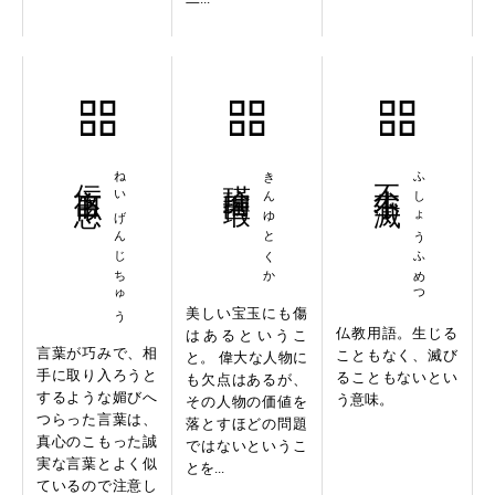
佞言似忠
ねいげんじちゅう
瑾瑜匿瑕
きんゆとくか
不生不滅
ふしょうふめつ
美しい宝玉にも傷
仏教用語。生じる
はあるというこ
言葉が巧みで、相
こともなく、滅び
と。 偉大な人物に
手に取り入ろうと
ることもないとい
も欠点はあるが、
するような媚びへ
う意味。
その人物の価値を
つらった言葉は、
落とすほどの問題
真心のこもった誠
ではないというこ
実な言葉とよく似
とを...
ているので注意し