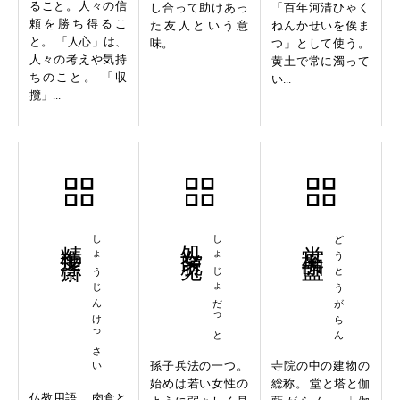
ること。人々の信
し合って助けあっ
「百年河清ひゃく
頼を勝ち得るこ
た友人という意
ねんかせいを俟ま
と。 「人心」は、
味。
つ」として使う。
人々の考えや気持
黄土で常に濁って
ちのこと。 「収
い...
攬」...
精進潔斎
しょうじんけっさい
処女脱兎
しょじょだっと
堂塔伽藍
どうとうがらん
孫子兵法の一つ。
寺院の中の建物の
始めは若い女性の
総称。 堂と塔と伽
仏教用語。 肉食と