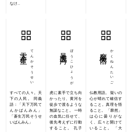
なけ...
天下蒼生
てんかそうせい
暴虎馮河
ぼうこひょうが
廓然大悟
かくねんたいご
すべての人々。天
虎に素手で立ち向
仏教用語。 疑いの
下の人民。 同義
かったり、黄河を
心が晴れて確信す
語：「天下万民て
徒歩で渡るような
ること。真理を悟
んかばんみん」
無謀なこと。 一時
ること。 「廓然」
「蒼生万民そうせ
の血気に任せて、
は心に曇りがな
いばんみん」
後先考えずに行動
く、広々と開けて
すること。 孔子
いること。 「大