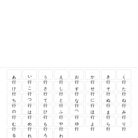
あ行
い行
う行
え行
お行
か行
き行
く行
け行
こ行
さ行
し行
す行
せ行
そ行
た行
ち行
つ行
て行
と行
な行
に行
ぬ行
ね行
の行
は行
ひ行
ふ行
へ行
ほ行
ま行
み行
む行
め行
も行
や行
ゆ行
よ行
ら行
り行
る行
れ行
ろ行
わ行