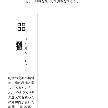
と。 3.精神を統一して真理を悟ること。
剣禅一如
けんぜんいちにょ
剣道の究極の境地
は、禅の境地と同
じであるというこ
と。 禅僧であり剣
の達人でもあった
沢庵和尚が説いた
言葉。 同義語：