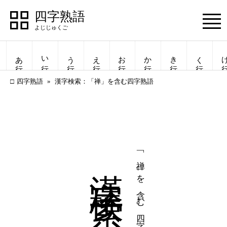
四字熟語
Menu
あ行
い行
う行
え行
お行
か行
き行
く行
け
四字熟語
漢字検索：「禅」を含む四字熟語
漢字検索
「禅」を含む四字熟語
四字熟語
四字熟語
一覧表示
一覧表示