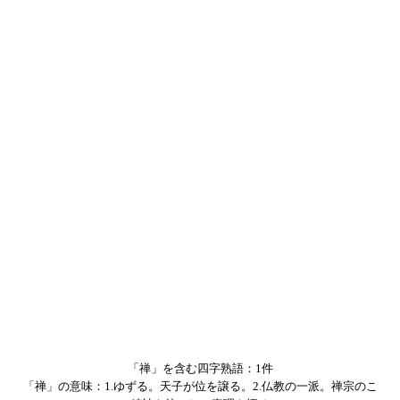
「禅」を含む四字熟語：1件
「禅」の意味：1.ゆずる。天子が位を譲る。2.仏教の一派。禅宗のこ