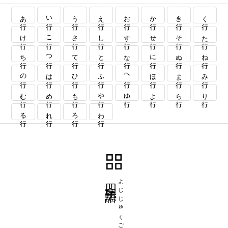
あ行
い行
う行
え行
お行
か行
き行
く行
け行
こ行
さ行
し行
す行
せ行
そ行
た行
ち行
つ行
て行
と行
な行
に行
ぬ行
ね行
の行
は行
ひ行
ふ行
へ行
ほ行
ま行
み行
む行
め行
も行
や行
ゆ行
よ行
ら行
り行
る行
れ行
ろ行
わ行
四字熟語
よじじゅくご