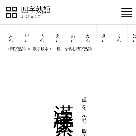
四字熟語
Menu
あ行
い行
う行
え行
お行
か行
き行
く行
け
四字熟語
漢字検索：「疆」を含む四字熟語
漢字検索
「疆」を含む四字熟語
四字熟語
四字熟語
一覧表示
一覧表示