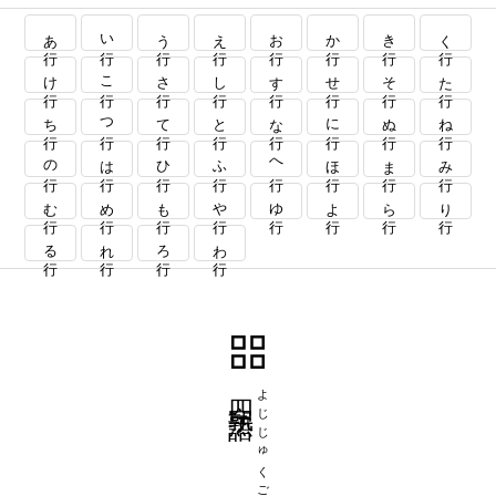
あ行
い行
う行
え行
お行
か行
き行
く行
け行
こ行
さ行
し行
す行
せ行
そ行
た行
ち行
つ行
て行
と行
な行
に行
ぬ行
ね行
の行
は行
ひ行
ふ行
へ行
ほ行
ま行
み行
む行
め行
も行
や行
ゆ行
よ行
ら行
り行
る行
れ行
ろ行
わ行
四字熟語
よじじゅくご