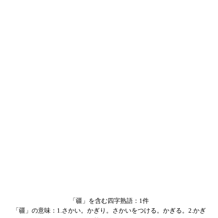
「疆」を含む四字熟語：1件
「疆」の意味：1.さかい。かぎり。さかいをつける。かぎる。2.かぎ