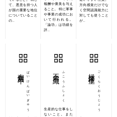
報酬や褒美を与え
て、悪意を持つ人
方向感覚だけでな
ること。 特に軍事
が国の重要な地位
く空間認識能力に
や事業の成功にお
についていること
対しても使うこと
いて行われる。
の...
が...
「論功」は功績を
評...
売剣買牛
ばいけんばいぎゅう
不耕不織
ふこうふしょく
極楽往生
ごくらくおうじょう
生産的な仕事をし
ないこと。また