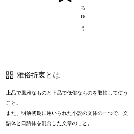
五十音順
五十音順
漢字検索
漢字検索
雅俗折衷とは
上品で風雅なものと下品で低俗なものを取捨して使う
こと。
また、明治初期に用いられた小説の文体の一つで、文
語体と口語体を混合した文章のこと。