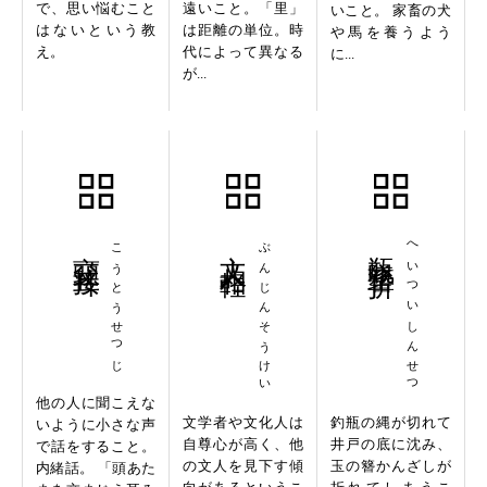
で、思い悩むこと
遠いこと。「里」
いこと。 家畜の犬
はないという教
は距離の単位。時
や馬を養うよう
え。
代によって異なる
に...
が...
交頭接耳
こうとうせつじ
文人相軽
ぶんじんそうけい
瓶墜簪折
へいついしんせつ
他の人に聞こえな
文学者や文化人は
釣瓶の縄が切れて
いように小さな声
自尊心が高く、他
井戸の底に沈み、
で話をすること。
の文人を見下す傾
玉の簪かんざしが
内緒話。 「頭あた