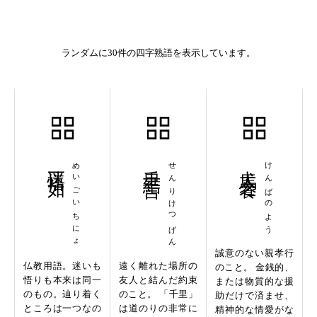
ランダムに30件の四字熟語を表示しています。
迷悟一如
めいごいちにょ
千里結言
せんりけつげん
犬馬之養
けんばのよう
誠意のない親孝行
仏教用語。迷いも
遠く離れた場所の
のこと。 金銭的、
悟りも本来は同一
友人と結んだ約束
または物質的な援
のもの。辿り着く
のこと。 「千里」
助だけで済ませ、
ところは一つなの
は道のりの非常に
精神的な情愛がな