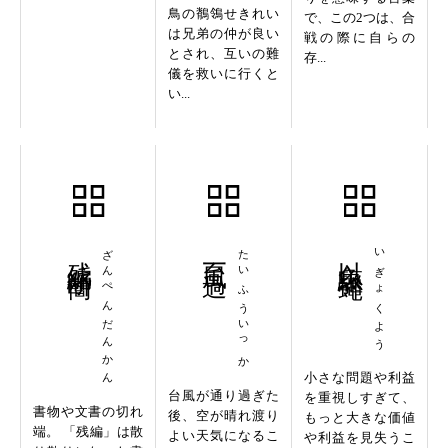
鳥の鶺鴒せきれい
で、この2つは、合
は兄弟の仲が良い
戦の際に自らの
とされ、互いの難
存...
儀を救いに行くと
い...
残編断簡
ざんぺんだんかん
台風一過
たいふういっか
以魚駆蠅
いぎょくよう
小さな問題や利益
台風が通り過ぎた
を重視しすぎて、
書物や文書の切れ
後、空が晴れ渡り
もっと大きな価値
端。 「残編」は散
よい天気になるこ
や利益を見失うこ