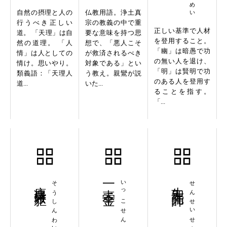
自然の摂理と人の
仏教用語。浄土真
行うべき正しい
宗の教義の中で重
正しい基準で人材
道。 「天理」は自
要な意味を持つ思
を登用すること。
然の道理。 「人
想で、「悪人こそ
「幽」は暗愚で功
情」は人としての
が救済されるべき
の無い人を退け、
情け。思いやり。
対象である」とい
「明」は賢明で功
類義語：「天理人
う教え。親鸞が説
のある人を登用す
道...
いた...
ることを指す。
「...
痩身矮躯
そうしんわいく
一壺千金
いっこせんきん
先聖先師
せんせいせんし