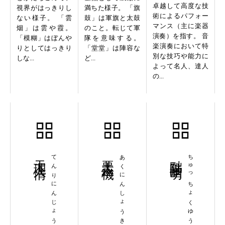
卓越して高度な技
視界がはっきりし
満ちた様子。 「旗
術によるパフォー
ない様子。 「雲
鼓」は軍旗と太鼓
マンス（主に楽器
烟」は雲や霞。
のこと。転じて軍
演奏）を指す。 音
「模糊」はぼんや
隊を意味する。
楽演奏において特
りとしてはっきり
「堂堂」は陣容な
別な技巧や能力に
しな...
ど...
よって名人、達人
の...
天理人情
てんりにんじょう
悪人正機
あくにんしょうき
黜陟幽明
ちゅっちょくゆうめい