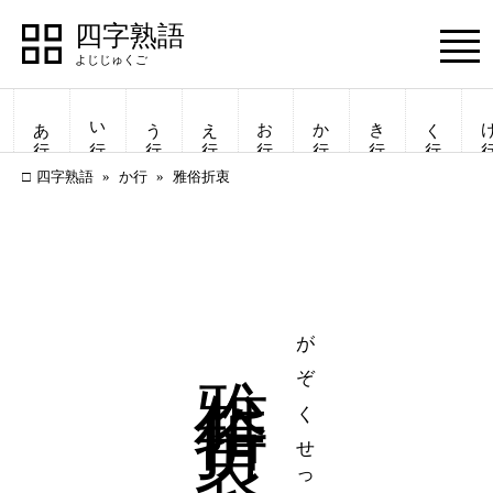
四字熟語
Menu
あ行
い行
う行
え行
お行
か行
き行
く行
け
四字熟語
か行
雅俗折衷
雅俗折衷
がぞくせっちゅう
四字熟語
四字熟語
一覧表示
一覧表示