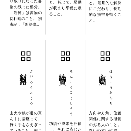
り散りになった書
と。 転じて、騒動
と。 短期的な解決
物の残った部分。
が収まり平穏に戻
にこだわり、長期
「断簡」は書物の
ること。
的な損害を招くこ
切れ端のこと。 別
と...
表記：「断簡残...
豺狼当路
さいろうとうろ
論功行賞
ろんこうこうしょう
方向音痴
ほうこうおんち
山犬や狼が道の真
方向や方角、位置
ん中に居座って、
関係に関する感覚
功績や成果を評価
行く手をさえぎっ
の劣る人のこと。
し、それに応じた
ていること。 転じ
迷いやすい性質。