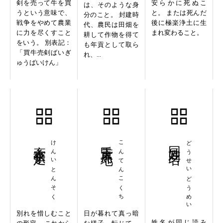
剣を売って牛を買
安らかに死ぬこ
は、そのような身
うという意味で、
と。 または死んだ
分のこと。 封建時
戦争をやめて農業
後に極楽浄土に生
代、農民は田畑を
に力を尽くすこと
まれ変わること。
耕して作物を得て
をいう。 別表記：
も年貢として取ら
「買牛売剣ばいぎ
れ、...
ゅうばいけん」
牽衣頓足
けんいとんそく
昏天黒地
こんてんこくち
同姓同名
どうせいどうめい
別れを惜しむこと
日が暮れて真っ暗
姓名が同じ読み