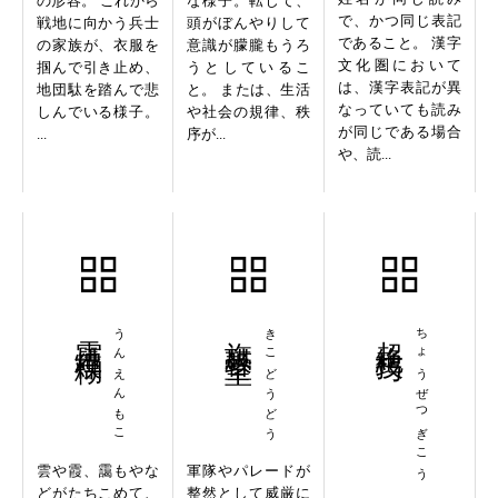
の形容。 これから
な様子。転じて、
で、かつ同じ表記
戦地に向かう兵士
頭がぼんやりして
であること。 漢字
の家族が、衣服を
意識が朦朧もうろ
文化圏において
掴んで引き止め、
うとしているこ
は、漢字表記が異
地団駄を踏んで悲
と。 または、生活
なっていても読み
しんでいる様子。
や社会の規律、秩
が同じである場合
...
序が...
や、読...
雲煙模糊
うんえんもこ
旗鼓堂堂
きこどうどう
超絶技巧
ちょうぜつぎこう
雲や霞、靄もやな
軍隊やパレードが
どがたちこめて、
整然として威厳に