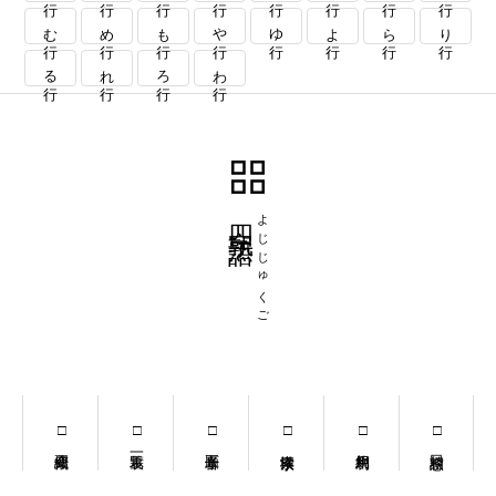
む行
め行
も行
や行
ゆ行
よ行
ら行
り行
る行
れ行
ろ行
わ行
四字熟語
よじじゅくご