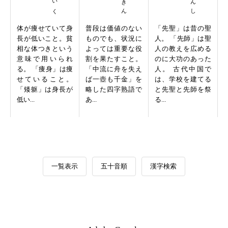
体が痩せていて身
普段は価値のない
「先聖」は昔の聖
長が低いこと。貧
ものでも、状況に
人。 「先師」は聖
相な体つきという
よっては重要な役
人の教えを広める
意味で用いられ
割を果たすこと。
のに大功のあった
る。 「痩身」は痩
「中流に舟を失え
人。 古代中国で
せていること。
ば一壺も千金」を
は、学校を建てる
「矮躯」は身長が
略した四字熟語で
と先聖と先師を祭
低い...
あ...
る...
一覧表示
五十音順
漢字検索