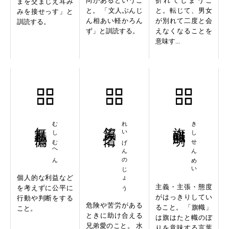
向があるというこ
折れてしまうこ
まを交まじえ耳み
と。 「文人ぶんじ
と。転じて、男女
みを接せっす」と
ん相あい軽かろん
が別れて二度と会
訓読する。
ず」と訓読する。
えなくなることを
意味す...
無私無偏
むしむへん
鴒原之情
れいげんのじょう
旗幟鮮明
きしせんめい
個人的な利益など
主義・主張・態度
を考えずに公平に
がはっきりしてい
行動や判断をする
危険や苦労がある
ること。 「旗幟」
こと。
ときに助け合える
は旗はたと幟のぼ
兄弟愛のこと。 水
りを意味する言葉