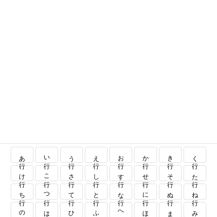
あ行
い行
う行
え行
お行
か行
き行
く行
け行
こ行
さ行
し行
す行
せ行
そ行
た行
ち行
つ行
て行
と行
な行
に行
ぬ行
ね行
の行
は行
ひ行
ふ行
へ行
ほ行
ま行
み行