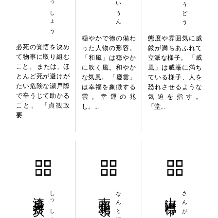
穏やかで徳の備わ
態度や雰囲気に威
必死の覚悟を決め
った人物の形容。
厳が満ちあふれて
て物事に取り組む
「和風」は穏やか
立派な様子。 「威
こと。 または、ほ
に吹く風。和やか
風」は威厳に満ち
とんど死が避けが
な気風。 「慶雲」
ている様子、人を
たい危険な瀬戸際
は幸福を象徴する
恐れさせるような
で辛うじて助かる
雲。幸運の兆
気迫を指す。
こと。 『貞観政
し。...
「堂...
要...
漆身呑炭
南都北嶺
なんとほくれい
山河襟帯
さんがきんたい