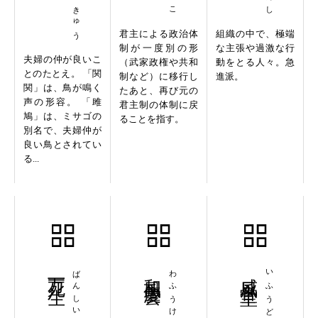
君主による政治体
組織の中で、極端
制が一度別の形
な主張や過激な行
夫婦の仲が良いこ
（武家政権や共和
動をとる人々。急
とのたとえ。 「関
制など）に移行し
進派。
関」は、鳥が鳴く
たあと、再び元の
声の形容。 「雎
君主制の体制に戻
鳩」は、ミサゴの
ることを指す。
別名で、夫婦仲が
良い鳥とされてい
る...
万死一生
ばんしいっしょう
和風慶雲
わふうけいうん
威風堂堂
いふうどうどう