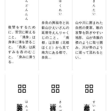
しっしんどんたん
奈良の興福寺と比
山や川に囲まれた
復讐をするため
叡山ひえいざんの
自然の要塞。敵の
に、苦労に耐える
延暦寺えんりゃく
攻撃を防ぎやすい
こと。 「漆身」は
じのこと。 「南
地形。 山が衣服の
身体に漆を塗るこ
都」は京都（北都
襟のように取り囲
と。 「呑炭」は炭
ほくと）から見て
み、川が帯のよう
すみを呑のむこ
南方にある都で、
に巡って流れると
と。 「身みに漆う
奈良...
い...
る...
繁文縟礼
謹言慎行
衰老病死