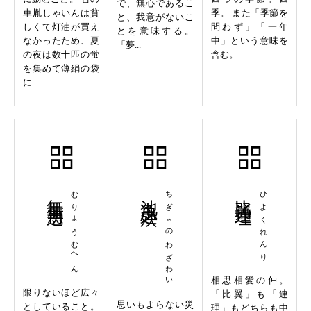
で、無心であるこ
車胤しゃいんは貧
季。 また「季節を
と、我意がないこ
しくて灯油が買え
問わず」「一年
とを意味する。
なかったため、夏
中」という意味を
「夢...
の夜は数十匹の蛍
含む。
を集めて薄絹の袋
に...
無量無辺
むりょうむへん
池魚之殃
ちぎょのわざわい
比翼連理
ひよくれんり
相思相愛の仲。
限りないほど広々
「比翼」も「連
思いもよらない災
としていること。
理」もどちらも中