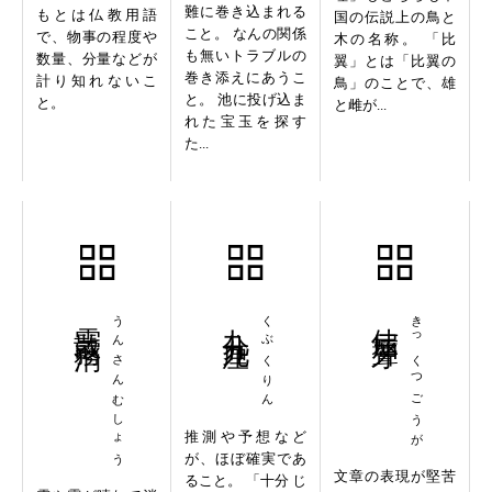
難に巻き込まれる
もとは仏教用語
国の伝説上の鳥と
こと。 なんの関係
で、物事の程度や
木の名称。 「比
も無いトラブルの
数量、分量などが
翼」とは「比翼の
巻き添えにあうこ
計り知れないこ
鳥」のことで、雄
と。 池に投げ込ま
と。
と雌が...
れた宝玉を探す
た...
雲散霧消
うんさんむしょう
九分九厘
くぶくりん
佶屈聱牙
きっくつごうが
推測や予想など
が、ほぼ確実であ
文章の表現が堅苦
ること。 「十分 じ