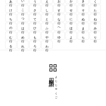
け行
こ行
さ行
し行
す行
せ行
そ行
た行
ち行
つ行
て行
と行
な行
に行
ぬ行
ね行
の行
は行
ひ行
ふ行
へ行
ほ行
ま行
み行
む行
め行
も行
や行
ゆ行
よ行
ら行
り行
る行
れ行
ろ行
わ行
四字熟語
よじじゅくご