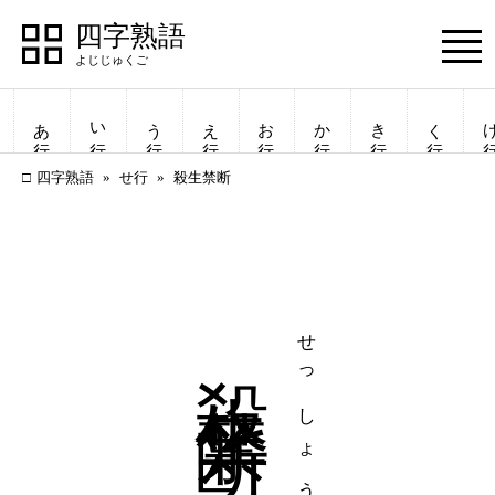
四字熟語
Menu
あ行
い行
う行
え行
お行
か行
き行
く行
け
四字熟語
せ行
殺生禁断
殺生禁断
せっしょうきんだん
四字熟語
四字熟語
一覧表示
一覧表示