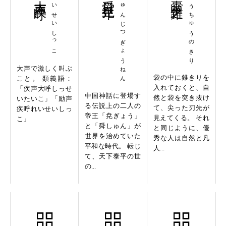
たいせいしっこ
しゅんじつぎょうねん
のうちゅうのきり
大声で激しく叫ぶ
袋の中に錐きりを
こと。 類義語：
入れておくと、自
「疾声大呼しっせ
中国神話に登場す
然と袋を突き抜け
いたいこ」「励声
る伝説上の二人の
て、尖った刃先が
疾呼れいせいしっ
帝王「尭ぎょう」
見えてくる。 それ
こ」
と「舜しゅん」が
と同じように、優
世界を治めていた
秀な人は自然と凡
平和な時代。 転じ
人...
て、天下泰平の世
の...