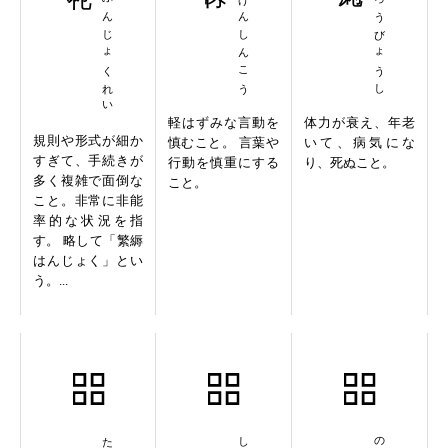
はんぶんじょくれい
きんげんしんこう
すいろうびょうし
軽はずみな言動を
体力が衰え、年老
規則や形式が細か
慎むこと。 言葉や
いて、病気にな
すぎて、手続きが
行動を慎重にする
り、死ぬこと。
多く複雑で面倒な
こと。
こと。非常に非能
率的な状況を指
す。 略して「繁縟
はんじょく」とい
う。...
大声疾呼
舜日尭年
嚢中之錐