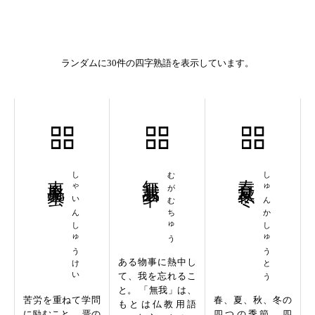
ランダムに30件の四字熟語を表示しています。
車胤聚蛍
しゃいんしゅうけい
無我夢中
むがむちゅう
春夏秋冬
しゅんかしゅうとう
ある物事に熱中し
て、我を忘れるこ
と。 「無我」は、
苦労を重ねて学問
春、夏、秋、冬の
もとは仏教用語
に励むこと。 晋の
四つの季節。四