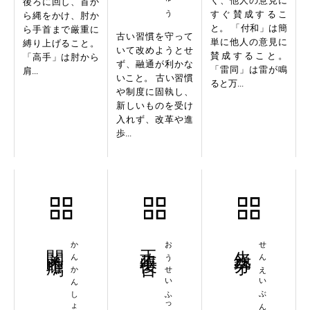
く、他人の意見に
後ろに回し、首か
すぐ賛成するこ
ら縄をかけ、肘か
と。 「付和」は簡
ら手首まで厳重に
古い習慣を守って
単に他人の意見に
縛り上げること。
いて改めようとせ
賛成すること。
「高手」は肘から
ず、融通が利かな
「雷同」は雷が鳴
肩...
いこと。 古い習慣
ると万...
や制度に固執し、
新しいものを受け
入れず、改革や進
歩...
関関雎鳩
かんかんしょきゅう
王政復古
おうせいふっこ
先鋭分子
せんえいぶんし