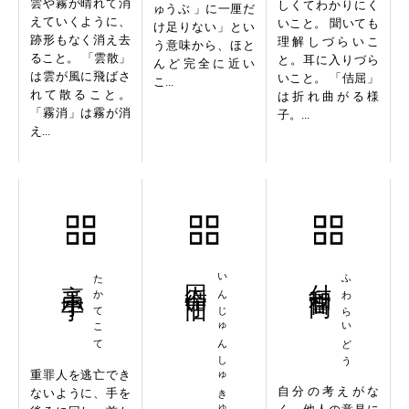
雲や霧が晴れて消
しくてわかりにく
ゅうぶ 」に一厘だ
えていくように、
いこと。 聞いても
け足りない」とい
跡形もなく消え去
理解しづらいこ
う意味から、ほと
ること。 「雲散」
と。耳に入りづら
んど完全に近い
は雲が風に飛ばさ
いこと。 「佶屈」
こ...
れて散ること。
は折れ曲がる様
「霧消」は霧が消
子。...
え...
高手小手
たかてこて
因循守旧
いんじゅんしゅきゅう
付和雷同
ふわらいどう
重罪人を逃亡でき
自分の考えがな
ないように、手を