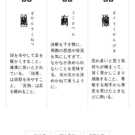
頭寒足熱
ずかんそくねつ
右顧左眄
うこさべん
恐懼感激
きょうくかんげき
決断を下す際に、
周囲の思惑や状況
頭を冷やして足を
を気にしすぎて、
恐れ多いと思う気
暖かくすること。
なかなか決められ
持ちが極まって、
健康に良いとされ
ないことを意味す
深く畏かしこまり
ている。 「頭寒」
る。 右か左かを決
感激すること。 尊
は頭部を冷やすこ
めかねて迷うよう
敬する相手から厚
と。 「足熱」は足
に...
意を受けたときな
を暖めること。
どに用いる。