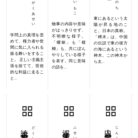
きょくがくあせい
東にあるという太
物事の内容や意味
陽が昇る地のこ
がはっきりせず、
と。日本の異称。
学問上の真理を歪
不明瞭な様子。
「榑木」は、中国
めて、権力者や世
「曖昧」も「模
の伝説で東の彼方
間に気に入られる
糊」も、共にぼん
の海にあるという
振る舞いをするこ
やりしている様子
神木。この神木か
と。 正しい主義主
を表す。同じ意味
ら太...
張を捨てて、世俗
の語を...
的な利益に走るこ
と...
読書亡羊
浮生若夢
人口膾炙