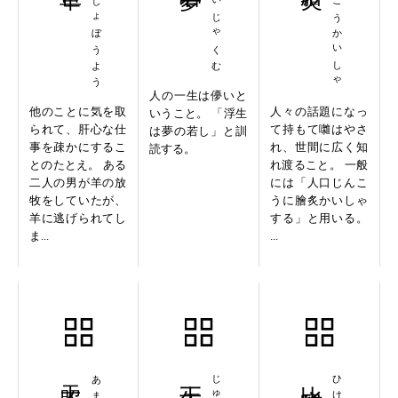
どくしょぼうよう
ふせいじゃくむ
じんこうかいしゃ
人の一生は儚いと
他のことに気を取
人々の話題になっ
いうこと。 「浮生
られて、肝心な仕
て持もて囃はやさ
は夢の若し」と訓
事を疎かにするこ
れ、世間に広く知
読する。
とのたとえ。 ある
れ渡ること。 一般
二人の男が羊の放
には「人口じんこ
牧をしていたが、
うに膾炙かいしゃ
羊に逃げられてし
する」と用いる。
ま...
...
天照大神
十年一昔
比肩随踵