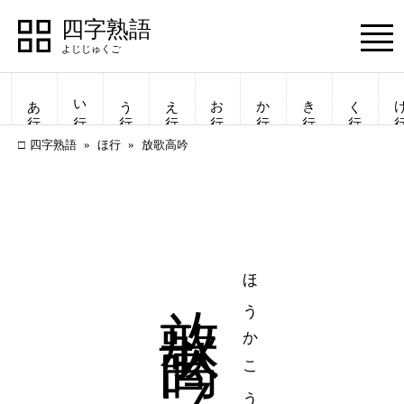
四字熟語
Menu
あ行
い行
う行
え行
お行
か行
き行
く行
け
四字熟語
ほ行
放歌高吟
放歌高吟
ほうかこうぎん
四字熟語
四字熟語
一覧表示
一覧表示