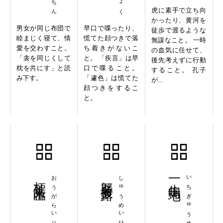
虎に素手で立ち向
かったり、黄河を
男女が同じ布団で
早口で喋ったり、
徒歩で渡るような
睦まじく寝て、情
慌てた顔つきで落
無謀なこと。 一時
愛を交わすこと。
ち着きがないこ
の血気に任せて、
「衾を同じくして
と。 「疾言」は早
後先考えずに行動
枕を共にす」と読
口で喋ること。
すること。 孔子
み下す。
「遽色」は慌てた
が...
顔つきをするこ
と。
枉駕来臨
おうがらいりん
襲名披露
しゅうめいひろう
一牛鳴地
いちぎゅうめいち