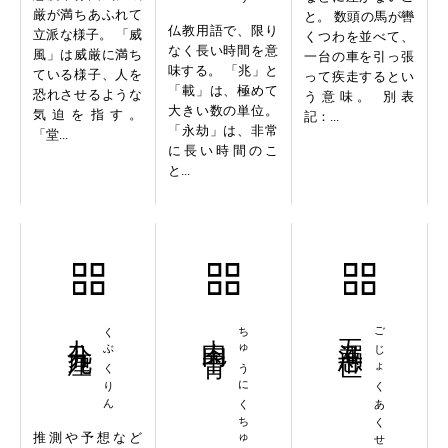
厳が満ちあふれて
と。 数頭の馬が轡
仏教用語で、限り
立派な様子。 「威
くつわを並べて、
なく長い時間を意
風」は威厳に満ち
一台の車を引っ張
味する。 「兆」と
ている様子、人を
って疾走するとい
「載」は、極めて
恐れさせるような
う意味。 別表
大きい数の単位。
気迫を指す。
記：...
「永劫」は、非常
「堂...
に長い時間のこ
と...
九分九厘
くぶくりん
中肉中背
ちゅうにくちゅうぜい
五濁悪世
ごじょくあくせ
推測や予想など