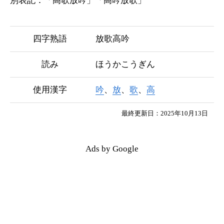
別表記：「
高歌放吟
」「
高吟放歌
」
四字熟語
放歌高吟
読み
ほうかこうぎん
使用漢字
吟
、
放
、
歌
、
高
最終更新日：2025年10月13日
Ads by Google