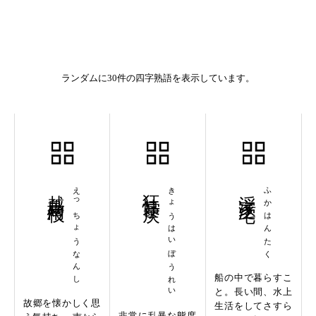
ランダムに30件の四字熟語を表示しています。
越鳥南枝
えっちょうなんし
狂悖暴戻
きょうはいぼうれい
浮家泛宅
ふかはんたく
船の中で暮らすこ
と。長い間、水上
故郷を懐かしく思
生活をしてさすら
非常に乱暴な態度