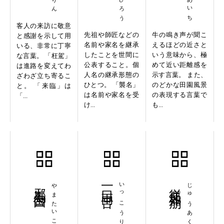
客人の来訪に敬意
先祖や師匠などの
牛の鳴き声が聞こ
と感謝を示して用
名前や家名を継承
えるほどの近さと
いる、非常に丁寧
したことを世間に
いう意味から、極
な言葉。 「枉駕」
公表すること。個
めて近い距離感を
は進路を変えてわ
人名の継承形態の
示す言葉。 また、
ざわざ立ち寄るこ
ひとつ。 「襲名」
のどかな田園風景
と。 「来臨」は
は名前や家名を受
の表現する言葉で
「...
け...
も...
邪馬台国
やまたいこく
一口両舌
いっこうりょうぜつ
従悪如崩
じゅうあくじょほう