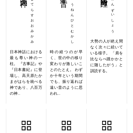
あまてらすおおみかみ
じゅうねんひとむかし
ひけんずいしょう
大勢の人が絶え間
なく次々に続いて
日本神話における
時の経つのが早
いる様子。 「肩を
最も尊い神の一
く、世の中の移り
比ならべ踵かかと
柱。 『古事記』や
変わりが激しいこ
に随したがう」と
『日本書紀』に登
とのたとえ。 わず
訓読する。
場し、高天原たか
か十年という期間
まがはらを統べる
でも、振り返れば
神であり、八百万
遠い昔のように思
の神...
われ...