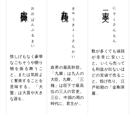
大盤振舞
おおばんぶるまい
九棘三槐
きゅうきょくさんかい
二束三文
にそくさんもん
数が多くても値段
惜しげもなく豪華
が非常に安いこ
なごちそうや贈り
と。 いくら売って
政界の最高幹部。
物を振る舞うこ
も利益が出ないほ
「九棘」は九人の
と、または気前よ
どの安値で売るこ
大臣。九卿。 「三
く奮発することを
と。投げ売り。 江
槐」は臣下で最高
意味する。 「大
戸初期の「金剛草
位の三人の官吏。
盤」は大皿や大き
履...
三公。 中国の周の
な器を...
時代に、君主が...