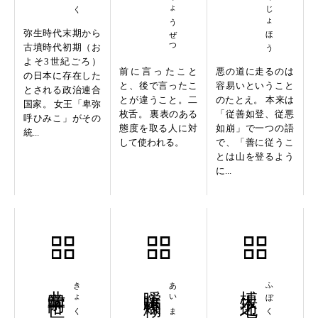
弥生時代末期から
古墳時代初期（お
よそ3世紀ごろ）
前に言ったこと
悪の道に走るのは
の日本に存在した
と、後で言ったこ
容易いということ
とされる政治連合
とが違うこと。二
のたとえ。 本来は
国家。 女王「卑弥
枚舌。 裏表のある
「従善如登、従悪
呼ひみこ」がその
態度を取る人に対
如崩」で一つの語
統...
して使われる。
で、「善に従うこ
とは山を登るよう
に...
曲学阿世
曖昧模糊
あいまいもこ
榑木之地
ふぼくのち