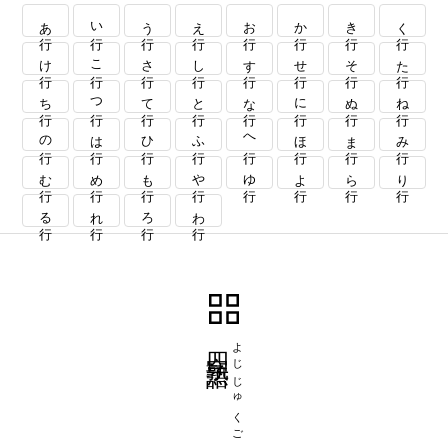
あ行
い行
う行
え行
お行
か行
き行
く行
け行
こ行
さ行
し行
す行
せ行
そ行
た行
ち行
つ行
て行
と行
な行
に行
ぬ行
ね行
の行
は行
ひ行
ふ行
へ行
ほ行
ま行
み行
む行
め行
も行
や行
ゆ行
よ行
ら行
り行
る行
れ行
ろ行
わ行
四字熟語
よじじゅくご