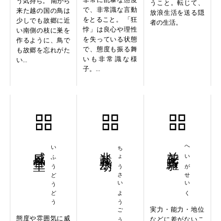
う気持ち。 南から
うこと。転じて、
で、非常識な言動
来た越の国の鳥は
放浪生活を送る隠
をとること。 「狂
少しでも故郷に近
者の生活。
悖」は良心や理性
い南側の枝に巣を
を失っている状態
作るように、鳥で
で、態度も振る舞
も故郷を忘れがた
いも非常識な様
い...
子。...
威風堂堂
いふうどうどう
兆載永劫
ちょうさいようごう
並駕斉駆
へいがせいく
実力・能力・地位
態度や雰囲気に威
などに差がないこ