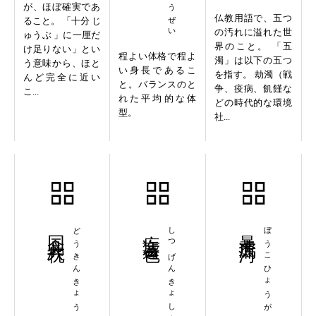
が、ほぼ確実であ
仏教用語で、五つ
ること。 「十分 じ
の汚れに溢れた世
ゅうぶ 」に一厘だ
界のこと。 「五
け足りない」とい
程よい体格で程よ
濁」は以下の五つ
う意味から、ほと
い身長であるこ
を指す。 劫濁（戦
んど完全に近い
と。バランスのと
争、疫病、飢饉な
こ...
れた平均的な体
どの時代的な環境
型。
社...
同衾共枕
どうきんきょうちん
疾言遽色
しつげんきょしょく
暴虎馮河
ぼうこひょうが